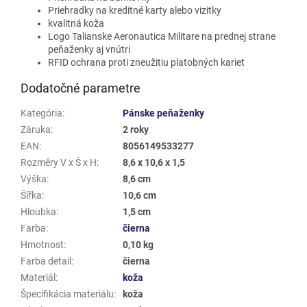
Priehradky na kreditné karty alebo vizitky
kvalitná koža
Logo Talianske Aeronautica Militare na prednej strane
peňaženky aj vnútri
RFID ochrana proti zneužitiu platobných kariet
Dodatočné parametre
Kategória
:
Pánske peňaženky
Záruka
:
2 roky
EAN
:
8056149533277
Rozměry V x Š x H
:
8,6 x 10,6 x 1,5
Výška
:
8,6 cm
Šířka
:
10,6 cm
Hloubka
:
1,5 cm
Farba
:
čierna
Hmotnost
:
0,10 kg
Farba detail
:
čierna
Materiál
:
koža
Špecifikácia materiálu
:
koža