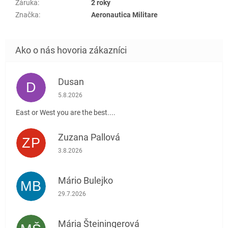
Záruka
:
2 roky
Značka
:
Aeronautica Militare
Dusan
D
Hodnotenie obchodu je 5 z 5 hviezdičiek.
5.8.2026
East or West you are the best....
Zuzana Pallová
ZP
Hodnotenie obchodu je 5 z 5 hviezdičiek.
3.8.2026
Mário Bulejko
MB
Hodnotenie obchodu je 5 z 5 hviezdičiek.
29.7.2026
Mária Šteiningerová