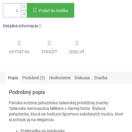
Pridať do košíka
Detailné informácie
OPÝTAŤ SA
STRÁŽIŤ
ZDIEĽAŤ
Popis
Podobné (2)
Hodnotenie
Diskusia
Značka
Podrobný popis
Pánska kožená peňaženka talianskej prestížnej značky
Talianske Aeronautica Militare v čiernej farbe. Štýlová
peňaženka, ktorá sa hodí pre športovo založených mužov, ktorí
si potrpia aj na eleganciu.
Priehradka na bankovky