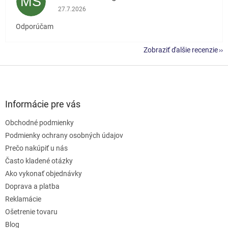
MŠ
Hodnotenie obchodu je 5 z 5 hviezdičiek.
27.7.2026
Odporúčam
Zobraziť ďalšie recenzie
Z
á
p
ä
Informácie pre vás
t
Obchodné podmienky
i
e
Podmienky ochrany osobných údajov
Prečo nakúpiť u nás
Často kladené otázky
Ako vykonať objednávky
Doprava a platba
Reklamácie
Ošetrenie tovaru
Blog