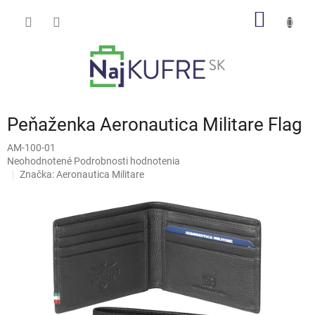
Prejsť
NÁKU
na
obsah
KOŠÍK
Peňaženka Aeronautica Militare Flag
AM-100-01
Priemerné
Neohodnotené
Podrobnosti hodnotenia
hodnotenie
Značka:
Aeronautica Militare
produktu
je
0,0
z
5
hviezdičiek.