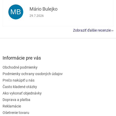
Mário Bulejko
MB
Hodnotenie obchodu je 5 z 5 hviezdičiek.
29.7.2026
Zobraziť ďalšie recenzie
Z
á
p
ä
Informácie pre vás
t
Obchodné podmienky
i
e
Podmienky ochrany osobných údajov
Prečo nakúpiť u nás
Často kladené otázky
Ako vykonať objednávky
Doprava a platba
Reklamácie
Ošetrenie tovaru