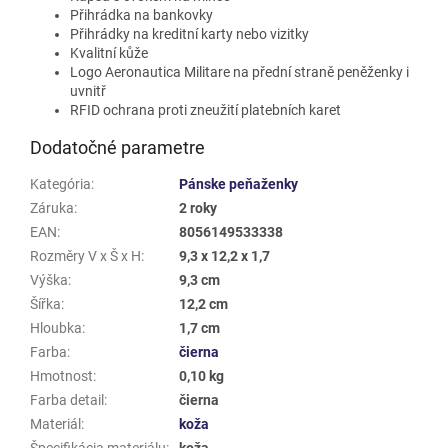
Přihrádka na bankovky
Přihrádky na kreditní karty nebo vizitky
Kvalitní kůže
Logo Aeronautica Militare na přední straně peněženky i
uvnitř
RFID ochrana proti zneužití platebních karet
Dodatočné parametre
Kategória
:
Pánske peňaženky
Záruka
:
2 roky
EAN
:
8056149533338
Rozměry V x Š x H
:
9,3 x 12,2 x 1,7
Výška
:
9,3 cm
Šířka
:
12,2 cm
Hloubka
:
1,7 cm
Farba
:
čierna
Hmotnost
:
0,10 kg
Farba detail
:
čierna
Materiál
:
koža
Špecifikácia materiálu
:
koža