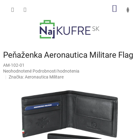
Prejsť
NÁKU
na
obsah
KOŠÍK
Peňaženka Aeronautica Militare Flag
AM-102-01
Priemerné
Neohodnotené
Podrobnosti hodnotenia
hodnotenie
Značka:
Aeronautica Militare
produktu
je
0,0
z
5
hviezdičiek.