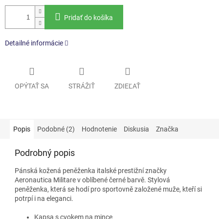
Pridať do košíka
Detailné informácie
OPÝTAŤ SA
STRÁŽIŤ
ZDIEĽAŤ
Popis
Podobné (2)
Hodnotenie
Diskusia
Značka
Podrobný popis
Pánská kožená peněženka italské prestižní značky
Aeronautica Militare v oblíbené černé barvě. Stylová
peněženka, která se hodí pro sportovně založené muže, kteří si
potrpí i na eleganci.
Kapsa s cvokem na mince