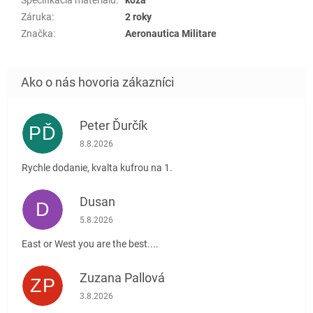
Záruka
:
2 roky
Značka
:
Aeronautica Militare
Peter Ďurčík
PĎ
Hodnotenie obchodu je 5 z 5 hviezdičiek.
8.8.2026
Rychle dodanie, kvalta kufrou na 1.
Dusan
D
Hodnotenie obchodu je 5 z 5 hviezdičiek.
5.8.2026
East or West you are the best....
Zuzana Pallová
ZP
Hodnotenie obchodu je 5 z 5 hviezdičiek.
3.8.2026