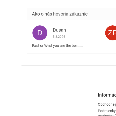
Dusan
D
Z
Hodnotenie obchodu je 5 z 5 hviezdičiek
5.8.2026
East or West you are the best....
Z
á
p
ä
t
Informác
i
e
Obchodné 
Podmienky
osobných 