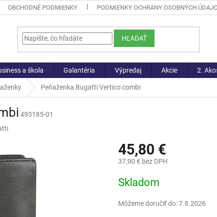
OBCHODNÉ PODMIENKY
PODMIENKY OCHRANY OSOBNÝCH ÚDAJ
HĽADAŤ
siness a škola
Galantéria
Výpredaj
Akcie
2. Ako
ňaženky
Peňaženka Bugatti Vertico combi
ombi
493185-01
tti
45,80 €
37,90 € bez DPH
Jednotková
Skladom
cena:
Môžeme doručiť do:
7.8.2026