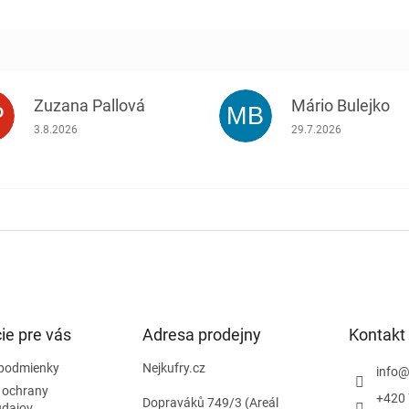
Zuzana Pallová
Mário Bulejko
P
MB
.
Hodnotenie obchodu je 5 z 5 hviezdičiek.
Hodnotenie obchodu j
3.8.2026
29.7.2026
ie pre vás
Adresa prodejny
Kontakt
podmienky
Nejkufry.cz
info
 ochrany
+420 
Dopraváků 749/3 (Areál
údajov