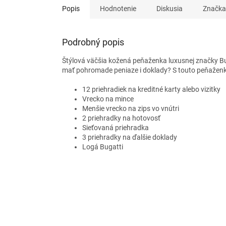
Popis
Hodnotenie
Diskusia
Značka
Podrobný popis
Štýlová väčšia kožená peňaženka luxusnej značky Bug
mať pohromade peniaze i doklady? S touto peňaženkou 
12 priehradiek na kreditné karty alebo vizitky
Vrecko na mince
Menšie vrecko na zips vo vnútri
2 priehradky na hotovosť
Sieťovaná priehradka
3 priehradky na ďalšie doklady
Logá Bugatti