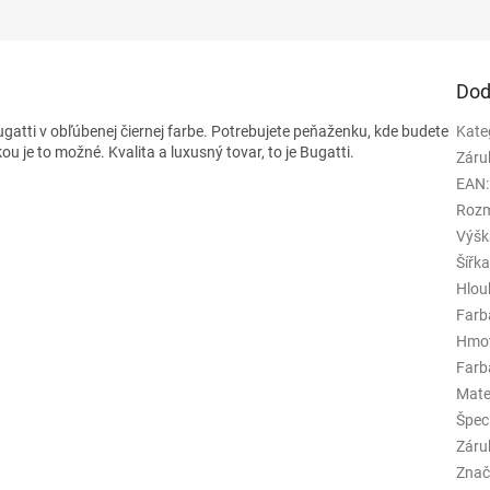
Dod
atti v obľúbenej čiernej farbe. Potrebujete peňaženku, kde budete
Kate
je to možné. Kvalita a luxusný tovar, to je Bugatti.
Záru
EAN
:
Rozm
Výšk
Šířk
Hlou
Farb
Hmo
Farba
Mate
Špeci
Záru
Znač