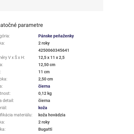
atočné parametre
gória
:
Pánske peňaženky
ka
:
2 roky
4250060345641
ěry V x Š x H
:
12,5 x 11 x 2,5
a
:
12,50 cm
a
:
11 cm
bka
:
2,50 cm
a
:
čierna
tnost
:
0,12 kg
 detail
:
čierna
riál
:
koža
fikácia materiálu
:
koža hovädzia
ka
:
2 roky
ka
:
Bugatti