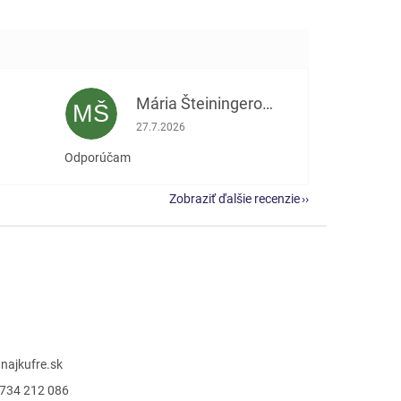
Mária Šteiningerová
MŠ
e 5 z 5 hviezdičiek.
Hodnotenie obchodu je 5 z 5 hviezdičiek.
27.7.2026
Odporúčam
Zobraziť ďalšie recenzie
@
najkufre.sk
734 212 086