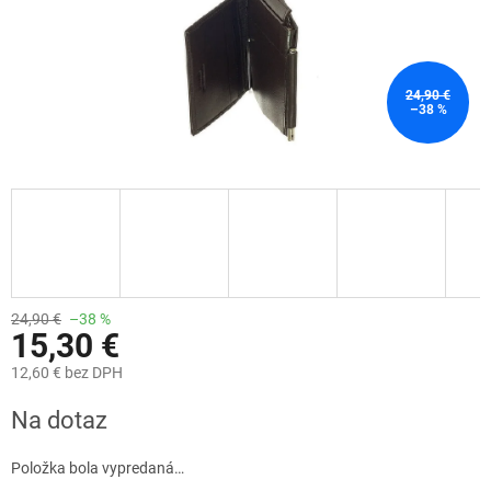
24,90 €
–38 %
24,90 €
–38 %
15,30 €
12,60 € bez DPH
Jednotková
Na dotaz
cena:
Položka bola vypredaná…