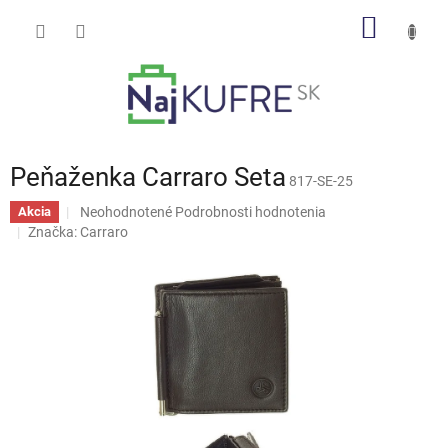
Prejsť
NÁKU
na
obsah
KOŠÍK
Peňaženka Carraro Seta
817-SE-25
Priemerné
Neohodnotené
Podrobnosti hodnotenia
Akcia
hodnotenie
Značka:
Carraro
produktu
je
0,0
z
5
hviezdičiek.