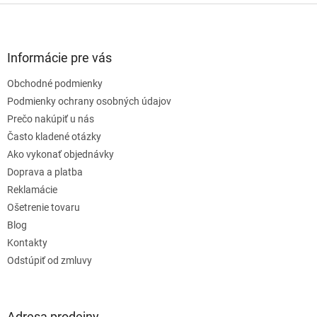
Z
á
p
ä
Informácie pre vás
t
Obchodné podmienky
i
e
Podmienky ochrany osobných údajov
Prečo nakúpiť u nás
Často kladené otázky
Ako vykonať objednávky
Doprava a platba
Reklamácie
Ošetrenie tovaru
Blog
Kontakty
Odstúpiť od zmluvy
Adresa prodejny