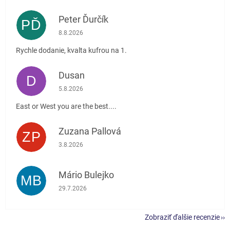
Peter Ďurčík
PĎ
Hodnotenie obchodu je 5 z 5 hviezdičiek.
8.8.2026
Rychle dodanie, kvalta kufrou na 1.
Dusan
D
Hodnotenie obchodu je 5 z 5 hviezdičiek.
5.8.2026
East or West you are the best....
Zuzana Pallová
ZP
Hodnotenie obchodu je 5 z 5 hviezdičiek.
3.8.2026
Mário Bulejko
MB
Hodnotenie obchodu je 5 z 5 hviezdičiek.
29.7.2026
Zobraziť ďalšie recenzie