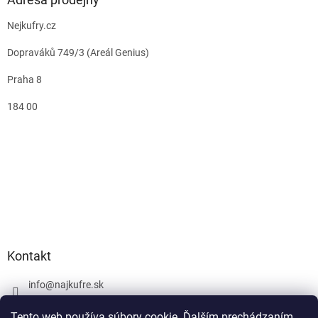
Nejkufry.cz
Dopraváků 749/3 (Areál Genius)
Praha 8
184 00
Kontakt
info
@
najkufre.sk
+420 734 212 086
Tento web používa súbory cookie. Ďalším prechádzaním