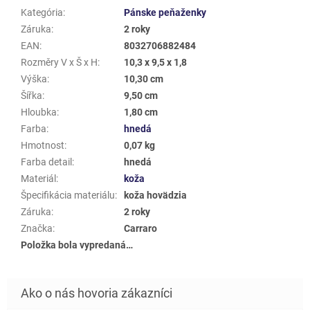
Kategória
:
Pánske peňaženky
Záruka
:
2 roky
EAN
:
8032706882484
Rozměry V x Š x H
:
10,3 x 9,5 x 1,8
Výška
:
10,30 cm
Šířka
:
9,50 cm
Hloubka
:
1,80 cm
Farba
:
hnedá
Hmotnost
:
0,07 kg
Farba detail
:
hnedá
Materiál
:
koža
Špecifikácia materiálu
:
koža hovädzia
Záruka
:
2 roky
Značka
:
Carraro
Položka bola vypredaná…