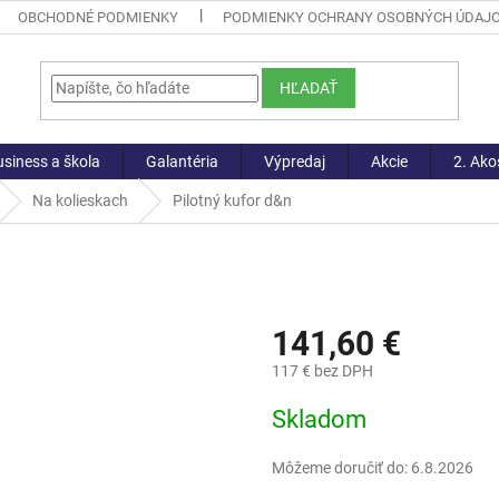
OBCHODNÉ PODMIENKY
PODMIENKY OCHRANY OSOBNÝCH ÚDAJ
HĽADAŤ
siness a škola
Galantéria
Výpredaj
Akcie
2. Ako
Na kolieskach
Pilotný kufor d&n
141,60 €
117 € bez DPH
Jednotková
Skladom
cena:
Môžeme doručiť do:
6.8.2026