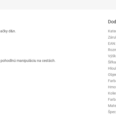
Dod
značky d&n.
Kate
Záru
EAN
:
Rozm
Výšk
e pohodlnú manipuláciu na cestách.
Šířk
Hlou
Obj
Farb
Hmo
Koli
Farba
Mate
Špeci