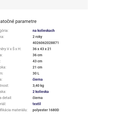
atočné parametre
gória
:
na kolieskach
ka
:
2 roky
4026062028871
ěry V x Š x H
:
36 x 43 x 21
a
:
36 cm
a
:
43 cm
bka
:
21 cm
em
:
30 L
a
:
čierna
tnost
:
3,40 kg
eska
:
2 kolieska
 detail
:
čierna
riál
:
textil
fikácia materiálu
:
polyester 1680D