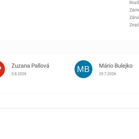
Rozš
Zám
Záru
Znač
Zuzana Pallová
Mário Bulejko
P
MB
.
Hodnotenie obchodu je 5 z 5 hviezdičiek.
Hodnotenie obchodu j
3.8.2026
29.7.2026