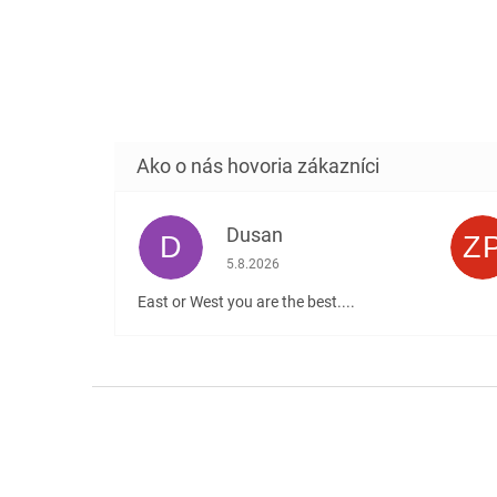
Dusan
D
Z
Hodnotenie obchodu je 5 z 5 hviezdičiek
5.8.2026
East or West you are the best....
Z
á
p
ä
t