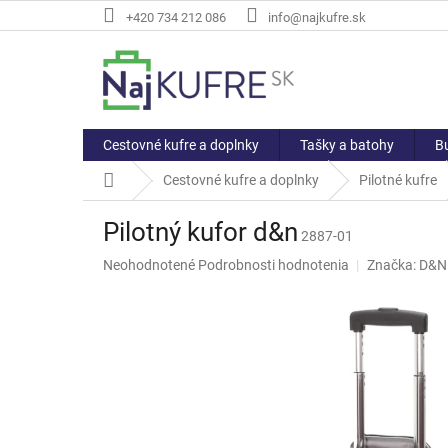
Prejsť
+420 734 212 086
info@najkufre.sk
na
obsah
Cestovné kufre a doplnky
Tašky a batohy
Bu
Domov
Cestovné kufre a doplnky
Pilotné kufre
Pilotný kufor d&n
2887-01
Priemerné
Neohodnotené
Podrobnosti hodnotenia
Značka:
D&N
hodnotenie
produktu
je
0,0
z
5
hviezdičiek.