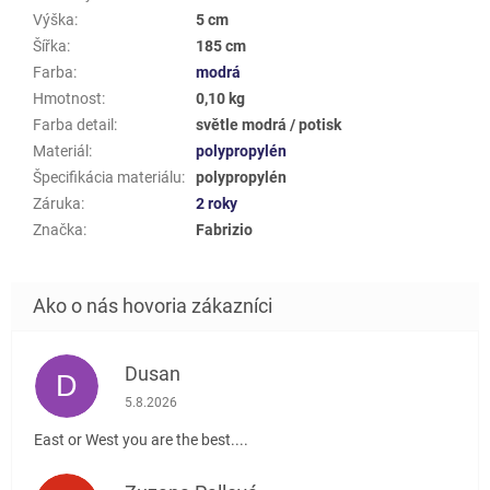
Výška
:
5 cm
Šířka
:
185 cm
Farba
:
modrá
Hmotnost
:
0,10 kg
Farba detail
:
světle modrá / potisk
Materiál
:
polypropylén
Špecifikácia materiálu
:
polypropylén
Záruka
:
2 roky
Značka
:
Fabrizio
Dusan
D
Hodnotenie obchodu je 5 z 5 hviezdičiek.
5.8.2026
East or West you are the best....