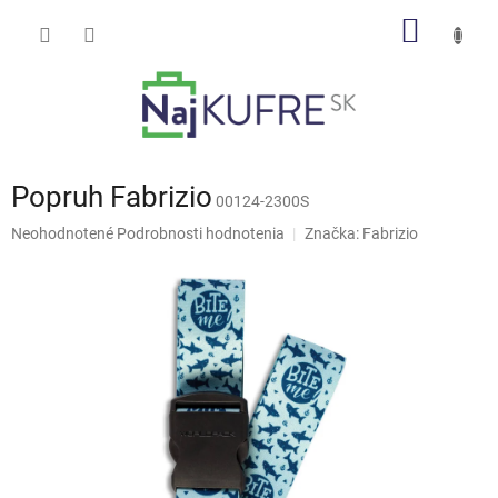
Prejsť
NÁKU
na
obsah
KOŠÍK
Popruh Fabrizio
00124-2300S
Priemerné
Neohodnotené
Podrobnosti hodnotenia
Značka:
Fabrizio
hodnotenie
produktu
je
0,0
z
5
hviezdičiek.