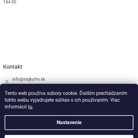
184 00
Kontakt
info
@
najkufre.sk
+420 734 212 086
Tento web používa súbory cookie. Ďalším prechádzaním
Facebook
tohto webu vyjadrujete súhlas s ich používaním. Viac
informácií
tu
.
Nastavenie
Vytvoril Shoptet