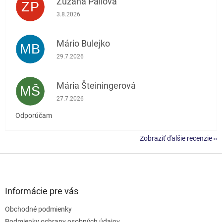
Zuzana Pallová
ZP
Hodnotenie obchodu je 5 z 5 hviezdičiek.
3.8.2026
Mário Bulejko
MB
Hodnotenie obchodu je 5 z 5 hviezdičiek.
29.7.2026
Mária Šteiningerová
MŠ
Hodnotenie obchodu je 5 z 5 hviezdičiek.
27.7.2026
Odporúčam
Zobraziť ďalšie recenzie
Z
á
p
ä
Informácie pre vás
t
Obchodné podmienky
i
Podmienky ochrany osobných údajov