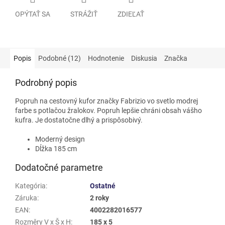
OPÝTAŤ SA
STRÁŽIŤ
ZDIEĽAŤ
Popis
Podobné (12)
Hodnotenie
Diskusia
Značka
Podrobný popis
Popruh na cestovný kufor značky Fabrizio vo svetlo modrej
farbe s potlačou žralokov. Popruh lepšie chráni obsah vášho
kufra. Je dostatočne dlhý a prispôsobivý.
Moderný design
Dĺžka 185 cm
Dodatočné parametre
Kategória
:
Ostatné
Záruka
:
2 roky
EAN
:
4002282016577
Rozměry V x Š x H
:
185 x 5