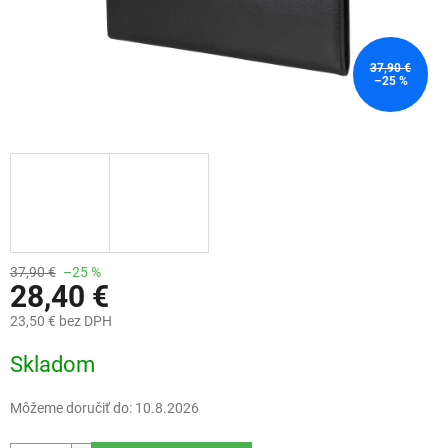
37,90 €
–25 %
37,90 €
–25 %
28,40 €
23,50 € bez DPH
Jednotková
Skladom
cena:
Môžeme doručiť do:
10.8.2026