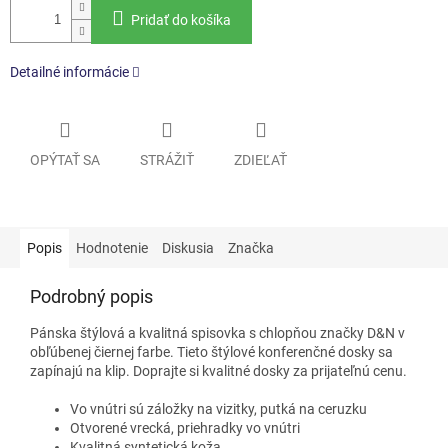
Pridať do košíka
Detailné informácie
OPÝTAŤ SA
STRÁŽIŤ
ZDIEĽAŤ
Popis
Hodnotenie
Diskusia
Značka
Podrobný popis
Pánska štýlová a kvalitná spisovka s chlopňou značky D&N v
obľúbenej čiernej farbe. Tieto štýlové konferenčné dosky sa
zapínajú na klip. Doprajte si kvalitné dosky za prijateľnú cenu.
Vo vnútri sú záložky na vizitky, putká na ceruzku
Otvorené vrecká, priehradky vo vnútri
Kvalitná syntetická koža