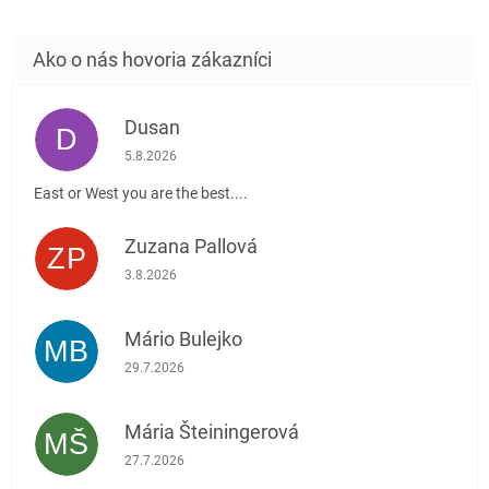
Dusan
D
Hodnotenie obchodu je 5 z 5 hviezdičiek.
5.8.2026
East or West you are the best....
Zuzana Pallová
ZP
Hodnotenie obchodu je 5 z 5 hviezdičiek.
3.8.2026
Mário Bulejko
MB
Hodnotenie obchodu je 5 z 5 hviezdičiek.
29.7.2026
Mária Šteiningerová
MŠ
Hodnotenie obchodu je 5 z 5 hviezdičiek.
27.7.2026