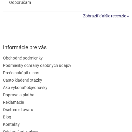
Odporúčam
Zobraziť ďalšie recenzie
Z
á
p
ä
Informácie pre vás
t
Obchodné podmienky
i
e
Podmienky ochrany osobných údajov
Prečo nakúpiť u nás
Často kladené otázky
Ako vykonať objednávky
Doprava a platba
Reklamácie
Ošetrenie tovaru
Blog
Kontakty
Odstúpiť od zmluvy