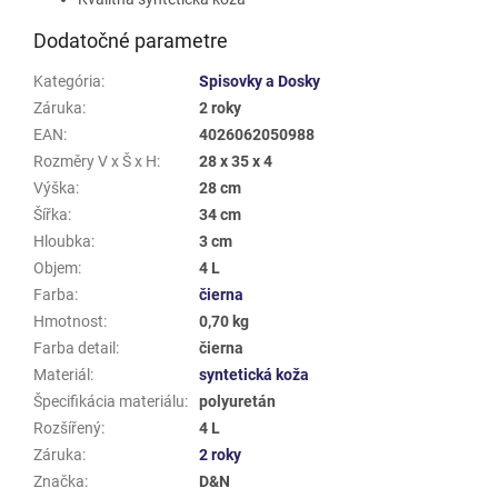
Dodatočné parametre
Kategória
:
Spisovky a Dosky
Záruka
:
2 roky
EAN
:
4026062050988
Rozměry V x Š x H
:
28 x 35 x 4
Výška
:
28 cm
Šířka
:
34 cm
Hloubka
:
3 cm
Objem
:
4 L
Farba
:
čierna
Hmotnost
:
0,70 kg
Farba detail
:
čierna
Materiál
:
syntetická koža
Špecifikácia materiálu
:
polyuretán
Rozšířený
:
4 L
Záruka
:
2 roky
Značka
:
D&N