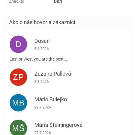
Značka
:
D&N
Dusan
D
Hodnotenie obchodu je 5 z 5 hviezdičiek.
5.8.2026
East or West you are the best....
Zuzana Pallová
ZP
Hodnotenie obchodu je 5 z 5 hviezdičiek.
3.8.2026
Mário Bulejko
MB
Hodnotenie obchodu je 5 z 5 hviezdičiek.
29.7.2026
Mária Šteiningerová
MŠ
Hodnotenie obchodu je 5 z 5 hviezdičiek.
27.7.2026