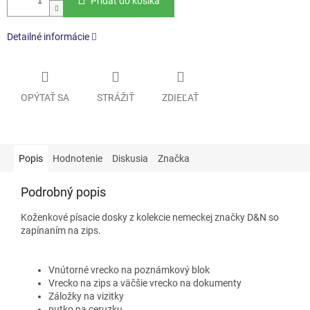
Pridať do košíka
Detailné informácie
OPÝTAŤ SA
STRÁŽIŤ
ZDIEĽAŤ
Popis
Hodnotenie
Diskusia
Značka
Podrobný popis
Koženkové písacie dosky z kolekcie nemeckej značky D&N so
zapínaním na zips.
Vnútorné vrecko na poznámkový blok
Vrecko na zips a väčšie vrecko na dokumenty
Záložky na vizitky
putko na ceruzku