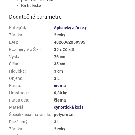
Kalkulačka
Dodatočné parametre
Kategória
:
Spisovky a Dosky
Záruka
:
2 roky
EAN
:
4026062050995
Rozměry V x Š x H
:
35 x 26 x 3
Výška
:
26 cm
Šířka
:
35 cm
Hloubka
:
3 cm
Objem
:
3 L
Farba
:
čierna
Hmotnost
:
0,80 kg
Farba detail
:
čierna
Materiál
:
syntetická koža
Špecifikácia materiálu
:
polyuretán
Rozšířený
:
3 L
Záruka
:
2 roky