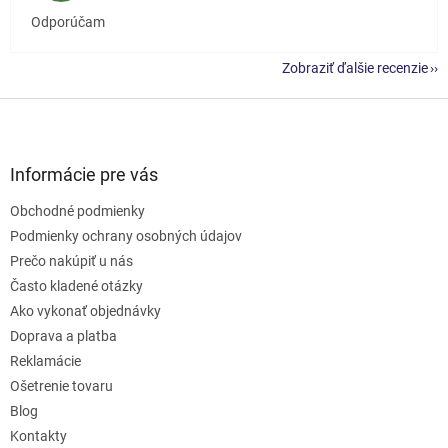
Odporúčam
Zobraziť ďalšie recenzie
Z
á
p
ä
Informácie pre vás
t
Obchodné podmienky
i
e
Podmienky ochrany osobných údajov
Prečo nakúpiť u nás
Často kladené otázky
Ako vykonať objednávky
Doprava a platba
Reklamácie
Ošetrenie tovaru
Blog
Kontakty