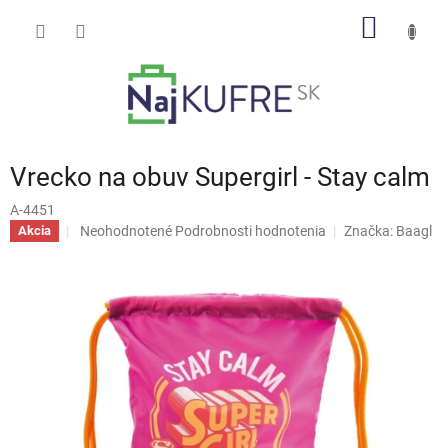
Prejsť
NÁKU
na
obsah
KOŠÍK
Vrecko na obuv Supergirl - Stay calm
A-4451
Priemerné
Neohodnotené
Podrobnosti hodnotenia
Značka:
Baagl
Akcia
hodnotenie
produktu
je
0,0
z
5
hviezdičiek.