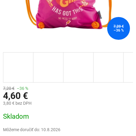
7,20 €
–36 %
7,20 €
–36 %
4,60 €
3,80 € bez DPH
Jednotková
Skladom
cena:
Môžeme doručiť do:
10.8.2026