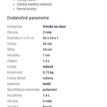
Odolný textilný materiál
Pevné šnúrky
Dodatočné parametre
Kategória
:
Vrecká na obuv
Záruka
:
2 roky
Rozměry V x Š x H
:
42 x 34 x 1
Výška
:
42 cm
Šířka
:
34 cm
Hloubka
:
1 cm
Objem
:
1,4 L
Farba
:
ružová
Hmotnost
:
0,15 kg
Farba detail
:
ružová
Materiál
:
textil
Špecifikácia materiálu
:
polyester
Rozšířený
:
1,4 L
Záruka
:
2 roky
Značka
:
Baagl