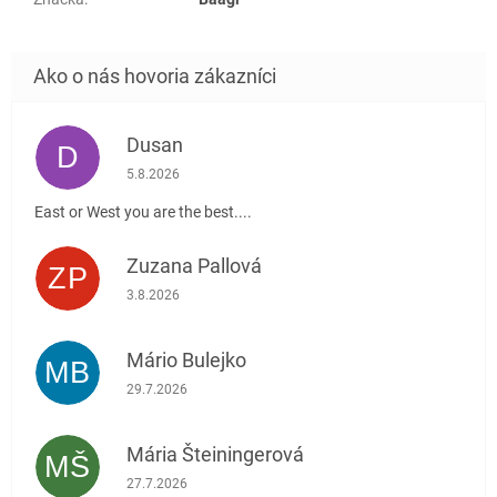
Dusan
D
Hodnotenie obchodu je 5 z 5 hviezdičiek.
5.8.2026
East or West you are the best....
Zuzana Pallová
ZP
Hodnotenie obchodu je 5 z 5 hviezdičiek.
3.8.2026
Mário Bulejko
MB
Hodnotenie obchodu je 5 z 5 hviezdičiek.
29.7.2026
Mária Šteiningerová
MŠ
Hodnotenie obchodu je 5 z 5 hviezdičiek.
27.7.2026