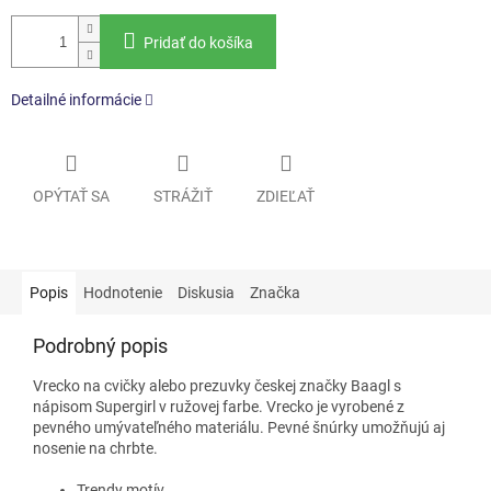
Pridať do košíka
Detailné informácie
OPÝTAŤ SA
STRÁŽIŤ
ZDIEĽAŤ
Popis
Hodnotenie
Diskusia
Značka
Podrobný popis
Vrecko na cvičky alebo prezuvky českej značky Baagl s
nápisom Supergirl v ružovej farbe. Vrecko je vyrobené z
pevného umývateľného materiálu. Pevné šnúrky umožňujú aj
nosenie na chrbte.
Trendy motív