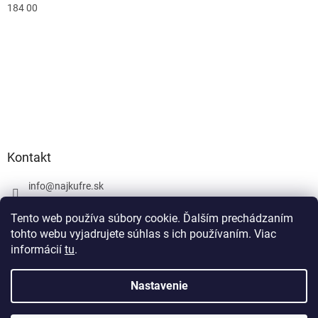
184 00
Kontakt
info
@
najkufre.sk
+420 734 212 086
Tento web používa súbory cookie. Ďalším prechádzaním
Facebook
tohto webu vyjadrujete súhlas s ich používaním. Viac
informácií
tu
.
Nastavenie
Vytvoril Shoptet