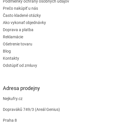
e
Podmienky ochrany osobných údajov
Prečo nakúpiť u nás
Často kladené otázky
Ako vykonať objednávky
Doprava a platba
Reklamácie
Ošetrenie tovaru
Blog
Kontakty
Odstúpiť od zmluvy
Adresa prodejny
Nejkufry.cz
Dopraváků 749/3 (Areál Genius)
Praha 8