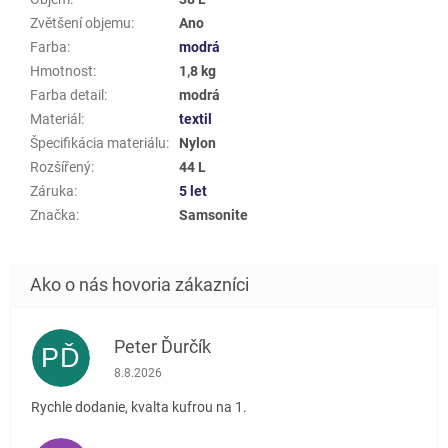
Zvětšení objemu
:
Ano
Farba
:
modrá
Hmotnost
:
1,8 kg
Farba detail
:
modrá
Materiál
:
textil
Špecifikácia materiálu
:
Nylon
Rozšířený
:
44 L
Záruka
:
5 let
Značka
:
Samsonite
Peter Ďurčík
PĎ
Hodnotenie obchodu je 5 z 5 hviezdičiek.
8.8.2026
Rychle dodanie, kvalta kufrou na 1.