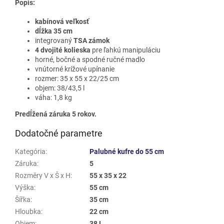
Popis:
kabínová veľkosť
dĺžka 35 cm
integrovaný
TSA zámok
4 dvojité kolieska
pre ľahkú manipuláciu
horné, bočné a spodné ručné madlo
vnútorné krížové upínanie
rozmer: 35 x 55 x 22/25 cm
objem: 38/43,5 l
váha: 1,8 kg
Predĺžená záruka 5 rokov.
Dodatočné parametre
Kategória
:
Palubné kufre do 55 cm
Záruka
:
5
Rozměry V x Š x H
:
55 x 35 x 22
Výška
:
55 cm
Šířka
:
35 cm
Hloubka
:
22 cm
Objem
:
38 L