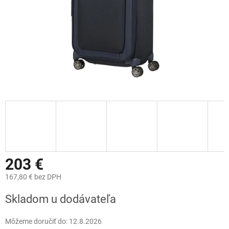
203 €
167,80 € bez DPH
Jednotková
Skladom u dodávateľa
cena:
Môžeme doručiť do:
12.8.2026