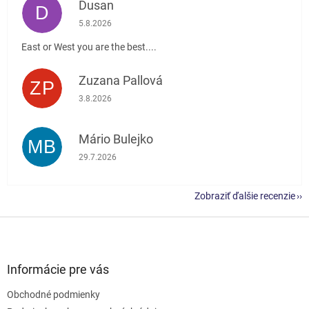
Dusan
D
Hodnotenie obchodu je 5 z 5 hviezdičiek.
5.8.2026
East or West you are the best....
Zuzana Pallová
ZP
Hodnotenie obchodu je 5 z 5 hviezdičiek.
3.8.2026
Mário Bulejko
MB
Hodnotenie obchodu je 5 z 5 hviezdičiek.
29.7.2026
Zobraziť ďalšie recenzie
Z
á
p
ä
Informácie pre vás
t
Obchodné podmienky
i