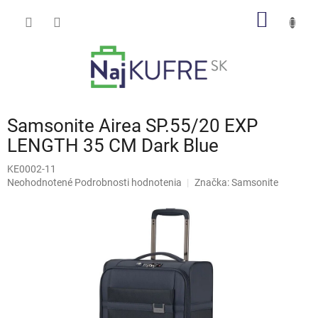
Prejsť
NÁKU
na
obsah
KOŠÍK
Samsonite Airea SP.55/20 EXP
LENGTH 35 CM Dark Blue
KE0002-11
Priemerné
Neohodnotené
Podrobnosti hodnotenia
Značka:
Samsonite
hodnotenie
produktu
je
0,0
z
5
hviezdičiek.