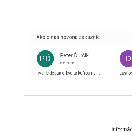
Peter Ďurčík
PĎ
D
Hodnotenie obchodu je 5 z 5 hviezdičiek
8.8.2026
Rychle dodanie, kvalta kufrou na 1.
East or
Z
á
p
ä
t
Informác
i