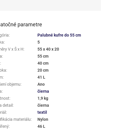
atočné parametre
gória
:
Palubné kufre do 55 cm
ka
:
5
ěry V x Š x H
:
55 x 40 x 20
a
:
55 cm
a
:
40 cm
bka
:
20 cm
em
:
41 L
šení objemu
:
Ano
a
:
čierna
tnost
:
1,9 kg
 detail
:
čierna
riál
:
textil
fikácia materiálu
:
Nylon
ířený
:
46 L