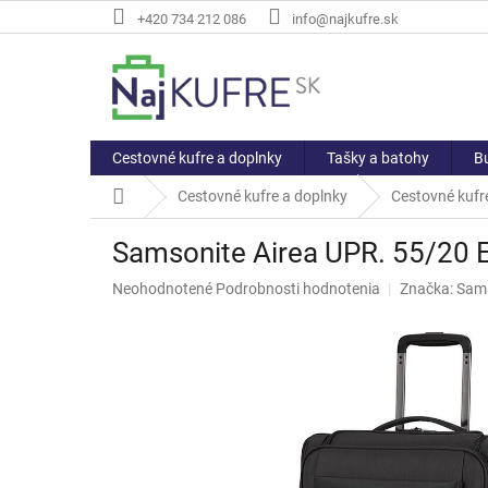
Prejsť
+420 734 212 086
info@najkufre.sk
na
obsah
Cestovné kufre a doplnky
Tašky a batohy
Bu
Domov
Cestovné kufre a doplnky
Cestovné kufre
Samsonite Airea UPR. 55/20
Priemerné
Neohodnotené
Podrobnosti hodnotenia
Značka:
Sam
hodnotenie
produktu
je
0,0
z
5
hviezdičiek.