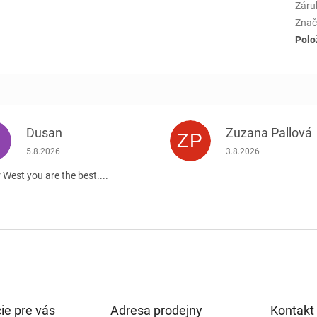
Záru
Znač
Polo
Dusan
Zuzana Pallová
ZP
.
Hodnotenie obchodu je 5 z 5 hviezdičiek.
Hodnotenie obchodu j
5.8.2026
3.8.2026
 West you are the best....
ie pre vás
Adresa prodejny
Kontakt