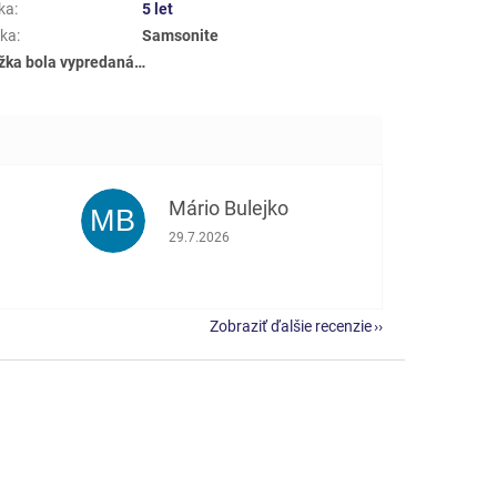
ka
:
5 let
ka
:
Samsonite
žka bola vypredaná…
Mário Bulejko
MB
e 5 z 5 hviezdičiek.
Hodnotenie obchodu je 5 z 5 hviezdičiek.
29.7.2026
Zobraziť ďalšie recenzie