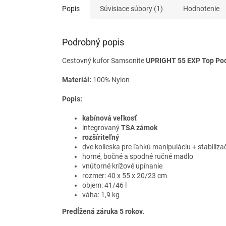
Popis
Súvisiace súbory (1)
Hodnotenie
Podrobný popis
Cestovný kufor Samsonite
UPRIGHT 55 EXP
Top Po
Materiál:
100% Nylon
Popis:
kabínová veľkosť
integrovaný
TSA zámok
rozšíriteľný
dve kolieska pre ľahkú manipuláciu + stabiliza
horné, bočné a spodné ručné madlo
vnútorné krížové upínanie
rozmer: 40 x 55 x 20/23 cm
objem: 41/46 l
váha: 1,9 kg
Predĺžená záruka 5 rokov.