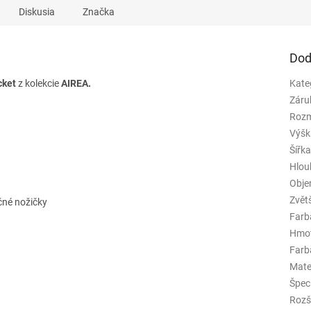
Diskusia
Značka
Dod
cket
z kolekcie
AIREA.
Kate
Záru
Rozm
Výšk
Šířk
Hlou
Obj
Zvět
čné nožičky
Farb
Hmo
Farba
Mate
Špeci
Rozš