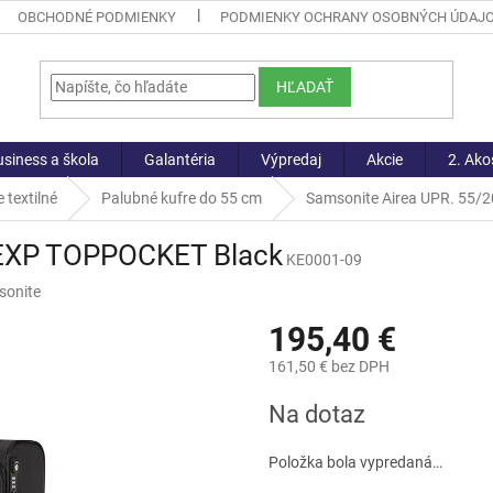
OBCHODNÉ PODMIENKY
PODMIENKY OCHRANY OSOBNÝCH ÚDAJ
HĽADAŤ
siness a škola
Galantéria
Výpredaj
Akcie
2. Ako
 textilné
Palubné kufre do 55 cm
Samsonite Airea UPR. 55/
 EXP TOPPOCKET Black
KE0001-09
sonite
195,40 €
161,50 € bez DPH
Jednotková
Na dotaz
cena:
Položka bola vypredaná…