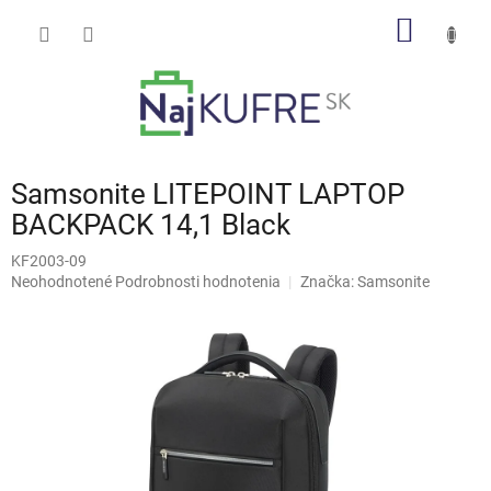
Prejsť
NÁKU
na
obsah
KOŠÍK
Samsonite LITEPOINT LAPTOP
BACKPACK 14,1 Black
KF2003-09
Priemerné
Neohodnotené
Podrobnosti hodnotenia
Značka:
Samsonite
hodnotenie
produktu
je
0,0
z
5
hviezdičiek.