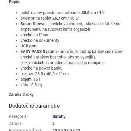
Popis:
polstrovaný priestor na notebook
35,6 cm / 14"
priestor na tablet
26,7 cm / 10,5"
Smart Sleeve
- ,návleková chopeň, - slúžiaca k ľahkému
pripevneniu na rukoväť kufra organizér
vrecko na fľašu
vrecko na dokumenty
USB port
EASY PASS Systém
- umožňuje prístup káblov cez rôzne
vrecká batožiny bez toho, aby sa vypojili z
elektronického zariadenia počas jeho nabíjania.
vrecko na power banku
rozmer: 28,5 x 40,5 x 11cm
objem: 16 l
váha: 0,8 kg
Záruka 2 roky.
Dodatočné parametre
Kategória
:
Batohy
Záruka
:
2
Rozměry V x Š x H
:
40,5 x 28,5 x 11