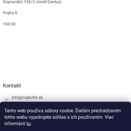
Dopraváků 749/3 (Areál Genius)
Praha 8
184 00
Kontakt
info
@
najkufre.sk
+420 734 212 086
Tento web používa súbory cookie. Ďalším prechádzaním
Facebook
tohto webu vyjadrujete súhlas s ich používaním. Viac
informácií
tu
.