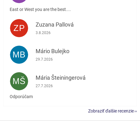
East or West you are the best....
Zuzana Pallová
ZP
Hodnotenie obchodu je 5 z 5 hviezdičiek.
3.8.2026
Mário Bulejko
MB
Hodnotenie obchodu je 5 z 5 hviezdičiek.
29.7.2026
Mária Šteiningerová
MŠ
Hodnotenie obchodu je 5 z 5 hviezdičiek.
27.7.2026
Odporúčam
Zobraziť ďalšie recenzie
Z
á
p