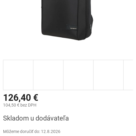
126,40 €
104,50 € bez DPH
Jednotková
Skladom u dodávateľa
cena:
Môžeme doručiť do:
12.8.2026