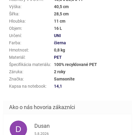
Výška
:
40,5 cm
Šířka
:
28,5 cm
Hloubka
:
11 cm
Objem
:
16 L
Určení
:
UNI
Farba
:
čierna
Hmotnost
:
0,8 kg
Materiál
:
PET
Špecifikácia materiálu
:
100% recyklované PET
Záruka
:
2 roky
Značka
:
Samsonite
Kapsa na notebook
:
14,1
Dusan
D
Hodnotenie obchodu je 5 z 5 hviezdičiek.
5.8.2026