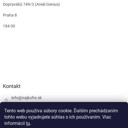
Dopraváků 749/3 (Areál Genius)
Praha 8
184 00
Kontakt
info
@
najkufre.sk
+420 734 212 086
Tento web používa súbory cookie. Ďalším prechádzaním
Facebook
tohto webu vyjadrujete súhlas s ich používaním. Viac
informácií
tu
.