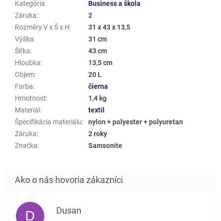
Kategória
:
Business a škola
Záruka
:
2
Rozměry V x Š x H
:
31 x 43 x 13,5
Výška
:
31 cm
Šířka
:
43 cm
Hloubka
:
13,5 cm
Objem
:
20 L
Farba
:
čierna
Hmotnost
:
1,4 kg
Materiál
:
textil
Špecifikácia materiálu
:
nylon + polyester + polyuretan
Záruka
:
2 roky
Značka
:
Samsonite
Dusan
D
Hodnotenie obchodu je 5 z 5 hviezdičiek.