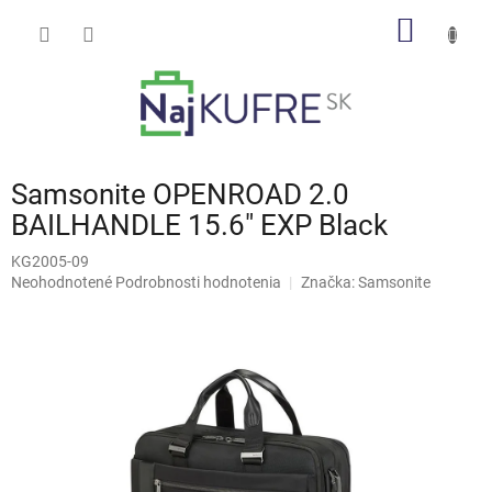
Prejsť
NÁKU
na
obsah
KOŠÍK
Samsonite OPENROAD 2.0
BAILHANDLE 15.6" EXP Black
KG2005-09
Priemerné
Neohodnotené
Podrobnosti hodnotenia
Značka:
Samsonite
hodnotenie
produktu
je
0,0
z
5
hviezdičiek.