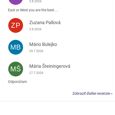
5.8.2026
East or West you are the best....
Zuzana Pallová
ZP
Hodnotenie obchodu je 5 z 5 hviezdičiek.
3.8.2026
Mário Bulejko
MB
Hodnotenie obchodu je 5 z 5 hviezdičiek.
29.7.2026
Mária Šteiningerová
MŠ
Hodnotenie obchodu je 5 z 5 hviezdičiek.
27.7.2026
Odporúčam
Zobraziť ďalšie recenzie
Z
á
p