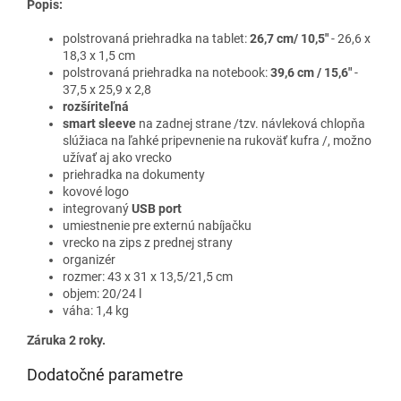
Popis:
polstrovaná priehradka na tablet:
26,7 cm/ 10,5"
- 26,6 x
18,3 x 1,5 cm
polstrovaná priehradka na notebook:
39,6 cm / 15,6"
-
37,5 x 25,9 x 2,8
rozšíriteľná
smart sleeve
na zadnej strane /tzv. návleková chlopňa
slúžiaca na ľahké pripevnenie na rukoväť kufra /, možno
užívať aj ako vrecko
priehradka na dokumenty
kovové logo
integrovaný
USB port
umiestnenie pre externú nabíjačku
vrecko na zips z prednej strany
organizér
rozmer: 43 x 31 x 13,5/21,5 cm
objem: 20/24 l
váha: 1,4 kg
Záruka 2 roky.
Dodatočné parametre