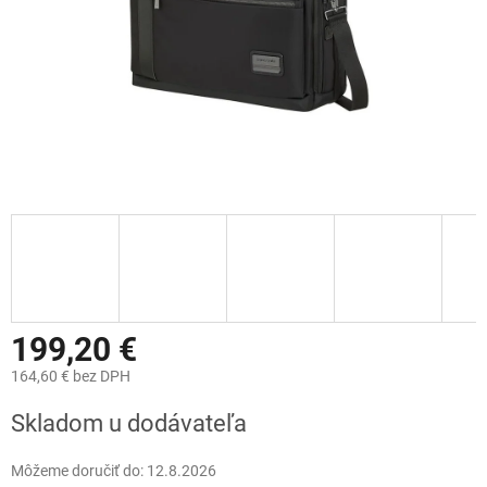
199,20 €
164,60 € bez DPH
Jednotková
Skladom u dodávateľa
cena:
Môžeme doručiť do:
12.8.2026