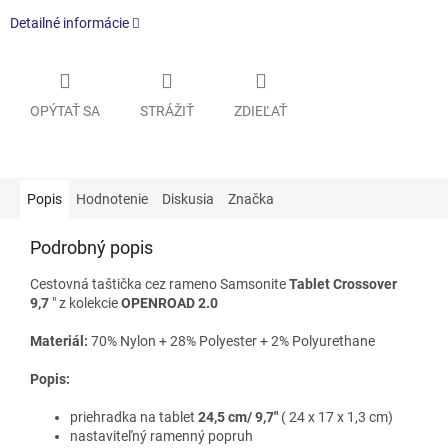
Detailné informácie
OPÝTAŤ SA
STRÁŽIŤ
ZDIEĽAŤ
Popis
Hodnotenie
Diskusia
Značka
Podrobný popis
Cestovná taštička cez rameno Samsonite
Tablet Crossover
9,7
" z kolekcie
OPENROAD 2.0
Materiál:
70% Nylon + 28% Polyester + 2% Polyurethane
Popis:
priehradka na tablet
24,5 cm/ 9,7"
( 24 x 17 x 1,3 cm)
nastaviteľný ramenný popruh