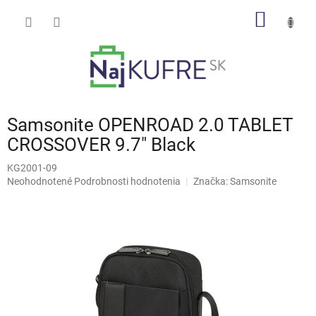
Prejsť
NÁKU
na
obsah
KOŠÍK
Samsonite OPENROAD 2.0 TABLET
CROSSOVER 9.7" Black
KG2001-09
Priemerné
Neohodnotené
Podrobnosti hodnotenia
Značka:
Samsonite
hodnotenie
produktu
je
0,0
z
5
hviezdičiek.