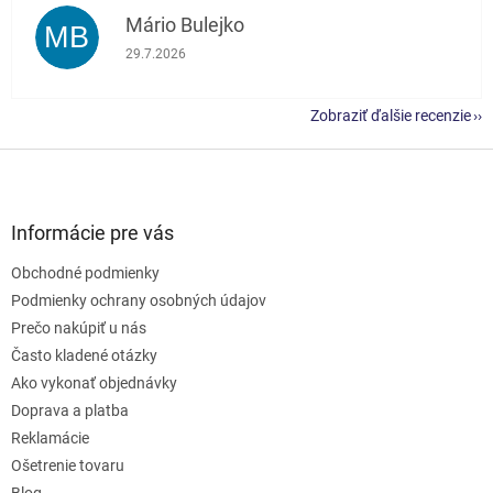
Mário Bulejko
MB
Hodnotenie obchodu je 5 z 5 hviezdičiek.
29.7.2026
Zobraziť ďalšie recenzie
Z
á
p
ä
Informácie pre vás
t
Obchodné podmienky
i
e
Podmienky ochrany osobných údajov
Prečo nakúpiť u nás
Často kladené otázky
Ako vykonať objednávky
Doprava a platba
Reklamácie
Ošetrenie tovaru
Blog