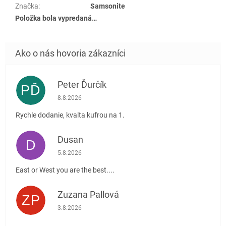
Značka
:
Samsonite
Položka bola vypredaná…
Peter Ďurčík
PĎ
Hodnotenie obchodu je 5 z 5 hviezdičiek.
8.8.2026
Rychle dodanie, kvalta kufrou na 1.
Dusan
D
Hodnotenie obchodu je 5 z 5 hviezdičiek.
5.8.2026
East or West you are the best....
Zuzana Pallová
ZP
Hodnotenie obchodu je 5 z 5 hviezdičiek.
3.8.2026