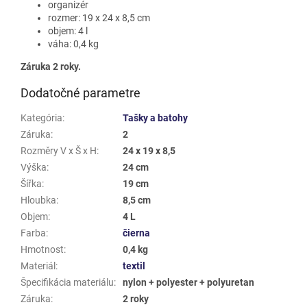
organizér
rozmer: 19 x 24 x 8,5 cm
objem: 4 l
váha: 0,4 kg
Záruka 2 roky.
Dodatočné parametre
Kategória
:
Tašky a batohy
Záruka
:
2
Rozměry V x Š x H
:
24 x 19 x 8,5
Výška
:
24 cm
Šířka
:
19 cm
Hloubka
:
8,5 cm
Objem
:
4 L
Farba
:
čierna
Hmotnost
:
0,4 kg
Materiál
:
textil
Špecifikácia materiálu
:
nylon + polyester + polyuretan
Záruka
:
2 roky