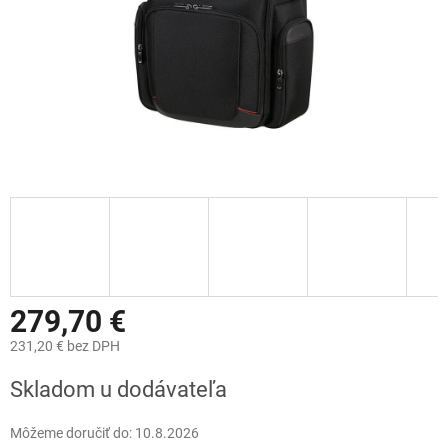
279,70 €
231,20 € bez DPH
Jednotková
Skladom u dodávateľa
cena:
Môžeme doručiť do:
10.8.2026