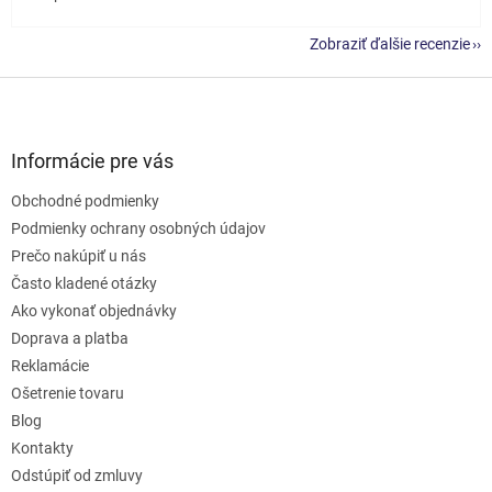
Zobraziť ďalšie recenzie
Z
á
p
ä
Informácie pre vás
t
Obchodné podmienky
i
e
Podmienky ochrany osobných údajov
Prečo nakúpiť u nás
Často kladené otázky
Ako vykonať objednávky
Doprava a platba
Reklamácie
Ošetrenie tovaru
Blog
Kontakty
Odstúpiť od zmluvy