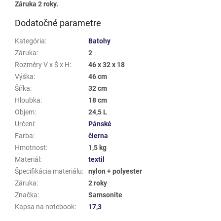
Záruka 2 roky.
Dodatočné parametre
Kategória
:
Batohy
Záruka
:
2
Rozměry V x Š x H
:
46 x 32 x 18
Výška
:
46 cm
Šířka
:
32 cm
Hloubka
:
18 cm
Objem
:
24,5 L
Určení
:
Pánské
Farba
:
čierna
Hmotnost
:
1,5 kg
Materiál
:
textil
Špecifikácia materiálu
:
nylon + polyester
Záruka
:
2 roky
Značka
:
Samsonite
Kapsa na notebook
:
17,3