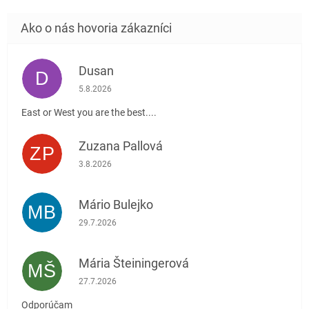
Dusan
D
Hodnotenie obchodu je 5 z 5 hviezdičiek.
5.8.2026
East or West you are the best....
Zuzana Pallová
ZP
Hodnotenie obchodu je 5 z 5 hviezdičiek.
3.8.2026
Mário Bulejko
MB
Hodnotenie obchodu je 5 z 5 hviezdičiek.
29.7.2026
Mária Šteiningerová
MŠ
Hodnotenie obchodu je 5 z 5 hviezdičiek.
27.7.2026
Odporúčam