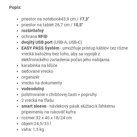
Popis:
priestor na notebook43,9 cm /
17,3"
priestor na tablet 26,7 cm /
10,5"
rozšíriteľný
ochrana
RFID
dvojitý USB port
(USB-A, USB-C)
EASY PASS Systém
- umožňuje prístup káblov cez rôzne
vrecká batožiny bez toho, aby sa vypojili z
elektronického zariadenia počas jeho nabíjania.
karabínka na kľúče
sieťované vrecko
organizér
vrecko na dokumenty
vodeodolný
polstrovanie v chrbtovej časti + popruhy
2 vrecká na fľašu
smart sleeve
- návlekový pásik slúžiaci k ľahkému
pripevneniu na rukoväť kufra
rozmer:32 x 46 x 18/24 cm
objem:24,5/33 l
váha: 1,5 kg