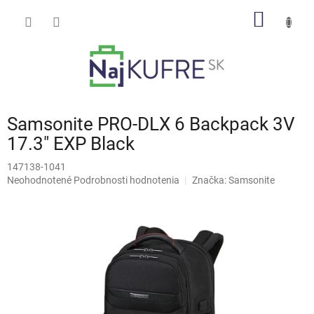
Prejsť
NÁKU
na
obsah
KOŠÍK
Samsonite PRO-DLX 6 Backpack 3V
17.3" EXP Black
147138-1041
Priemerné
Neohodnotené
Podrobnosti hodnotenia
Značka:
Samsonite
hodnotenie
produktu
je
0,0
z
5
hviezdičiek.