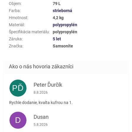
Objem
:
79 L
Farba
:
strieborná
Hmotnost
:
4,2 kg
Materiál
:
polypropylén
Špecifikácia materiálu
:
polypropylén
Záruka
:
5 let
Značka
:
Samsonite
Peter Ďurčík
PĎ
Hodnotenie obchodu je 5 z 5 hviezdičiek.
8.8.2026
Rychle dodanie, kvalta kufrou na 1.
Dusan
D
Hodnotenie obchodu je 5 z 5 hviezdičiek.
5.8.2026