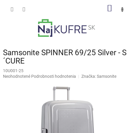
Prejsť
NÁKU
na
obsah
KOŠÍK
Samsonite SPINNER 69/25 Silver - S
´CURE
10U001-25
Priemerné
Neohodnotené
Podrobnosti hodnotenia
Značka:
Samsonite
hodnotenie
produktu
je
0,0
z
5
hviezdičiek.