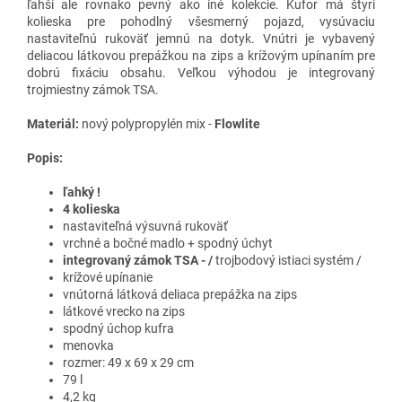
ľahší ale rovnako pevný ako iné kolekcie. Kufor má štyri
kolieska pre pohodlný všesmerný pojazd, vysúvaciu
nastaviteľnú rukoväť jemnú na dotyk. Vnútri je vybavený
deliacou látkovou prepážkou na zips a krížovým upínaním pre
dobrú fixáciu obsahu. Veľkou výhodou je integrovaný
trojmiestny zámok TSA.
Materiál:
nový polypropylén mix -
Flowlite
Popis:
ľahký !
4 kolieska
nastaviteľná výsuvná rukoväť
vrchné a bočné madlo + spodný úchyt
integrovaný zámok TSA - /
trojbodový istiaci systém /
krížové upínanie
vnútorná látková deliaca prepážka na zips
látkové vrecko na zips
spodný úchop kufra
menovka
rozmer: 49 x 69 x 29 cm
79 l
4,2 kg