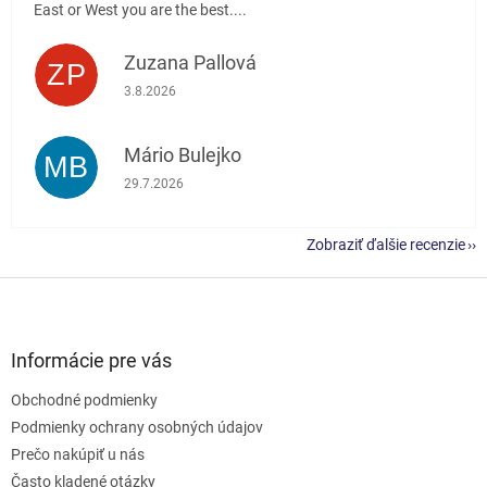
East or West you are the best....
Zuzana Pallová
ZP
Hodnotenie obchodu je 5 z 5 hviezdičiek.
3.8.2026
Mário Bulejko
MB
Hodnotenie obchodu je 5 z 5 hviezdičiek.
29.7.2026
Zobraziť ďalšie recenzie
Z
á
p
ä
Informácie pre vás
t
Obchodné podmienky
i
e
Podmienky ochrany osobných údajov
Prečo nakúpiť u nás
Často kladené otázky