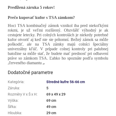
Predĺžená záruka 5 rokov!
Prečo kupovať kufor s TSA zámkom?
Hoci TSA kombinačný zámok vznikol iba pred niekoľkými
rokmi, je už veľmi rozšírený. Obzvlášť výhodný je ak
cestujete letecky. Pri colných kontrolách je niekedy potrebné
kufor otvoriť aj keď nie ste prítomní. Bežný zámok sa môže
poškodiť, ale na TSA zámky majú colníci špeciálny
univerzálny kľúč. V prípade colnej kontroly pri palubnej
batožine sa môže stať, že budete mať prednosť pri odbavení
práve so zámkom TSA. Ľahko ho spoznáte podľa symbolu
,červeného diamantu
,.
Dodatočné parametre
Kategória
:
Stredné kufre 56-66 cm
Záruka
:
5
Rozměry V x Š x H
:
69 x 49 x 29
Výška
:
69 cm
Šířka
:
49 cm
Hloubka
:
29 cm