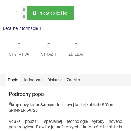
Pridať do košíka
Detailné informácie
OPÝTAŤ SA
STRÁŽIŤ
ZDIEĽAŤ
Popis
Hodnotenie
Diskusia
Značka
Podrobný popis
Škrupinový kufor
Samsonite
z novej ľahkej kolekcie
S´Cure
-
SPINNER 69/25
Vďaka použitiu špeciálnej technológie výroby nového
polypropylénu Flowlite je možné vyrobiť kufor ešte tenší, teda