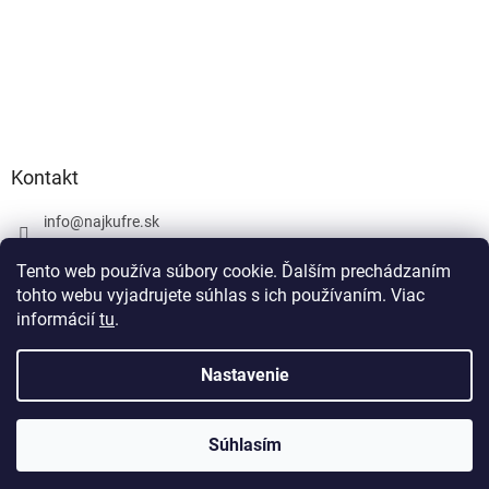
Kontakt
info
@
najkufre.sk
+420 734 212 086
Tento web používa súbory cookie. Ďalším prechádzaním
Facebook
tohto webu vyjadrujete súhlas s ich používaním. Viac
informácií
tu
.
Nastavenie
Vytvoril Shoptet
Súhlasím
Copyright 2026
najkufre.sk
. Všetky práva vyhradené.