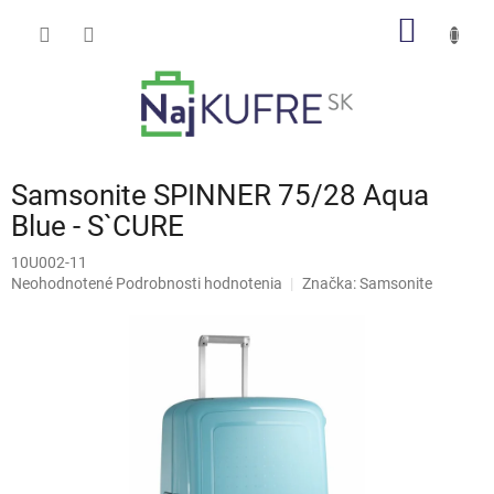
Prejsť
NÁKU
na
obsah
KOŠÍK
Samsonite SPINNER 75/28 Aqua
Blue - S`CURE
10U002-11
Priemerné
Neohodnotené
Podrobnosti hodnotenia
Značka:
Samsonite
hodnotenie
produktu
je
0,0
z
5
hviezdičiek.