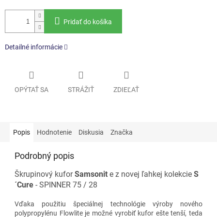
Pridať do košíka
Detailné informácie
OPÝTAŤ SA
STRÁŽIŤ
ZDIEĽAŤ
Popis
Hodnotenie
Diskusia
Značka
Podrobný popis
Škrupinový kufor
Samsonit
e z novej ľahkej kolekcie
S
´Cure
- SPINNER 75 / 28
Vďaka použitiu špeciálnej technológie výroby nového
polypropylénu Flowlite je možné vyrobiť kufor ešte tenší, teda