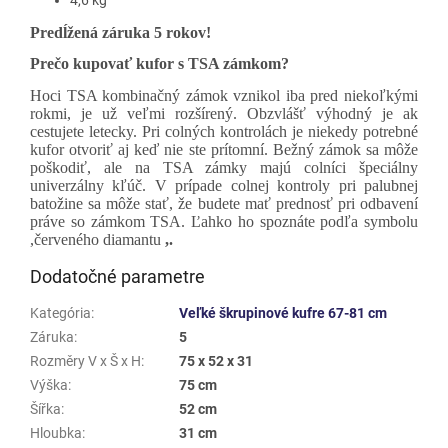
Predĺžená záruka 5 rokov!
Prečo kupovať kufor s TSA zámkom?
Hoci TSA kombinačný zámok vznikol iba pred niekoľkými
rokmi, je už veľmi rozšírený. Obzvlášť výhodný je ak
cestujete letecky. Pri colných kontrolách je niekedy potrebné
kufor otvoriť aj keď nie ste prítomní. Bežný zámok sa môže
poškodiť, ale na TSA zámky majú colníci špeciálny
univerzálny kľúč. V prípade colnej kontroly pri palubnej
batožine sa môže stať, že budete mať prednosť pri odbavení
práve so zámkom TSA. Ľahko ho spoznáte podľa symbolu
,červeného diamantu
,.
Dodatočné parametre
Kategória
:
Veľké škrupinové kufre 67-81 cm
Záruka
:
5
Rozměry V x Š x H
:
75 x 52 x 31
Výška
:
75 cm
Šířka
:
52 cm
Hloubka
:
31 cm