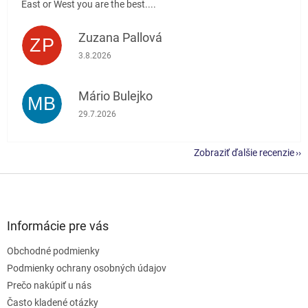
East or West you are the best....
Zuzana Pallová
ZP
Hodnotenie obchodu je 5 z 5 hviezdičiek.
3.8.2026
Mário Bulejko
MB
Hodnotenie obchodu je 5 z 5 hviezdičiek.
29.7.2026
Zobraziť ďalšie recenzie
Z
á
p
ä
Informácie pre vás
t
Obchodné podmienky
i
e
Podmienky ochrany osobných údajov
Prečo nakúpiť u nás
Často kladené otázky