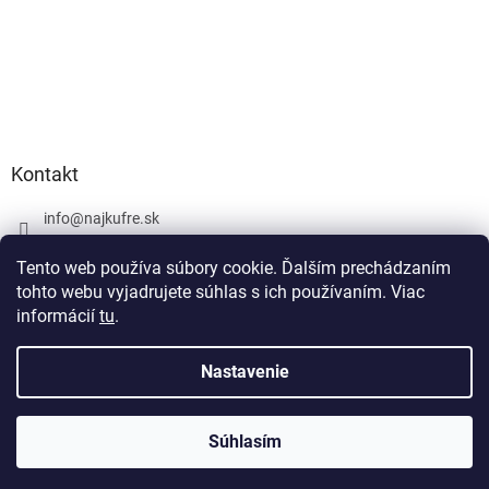
Kontakt
info
@
najkufre.sk
+420 734 212 086
Tento web používa súbory cookie. Ďalším prechádzaním
Facebook
tohto webu vyjadrujete súhlas s ich používaním. Viac
informácií
tu
.
Nastavenie
Vytvoril Shoptet
Súhlasím
Copyright 2026
najkufre.sk
. Všetky práva vyhradené.