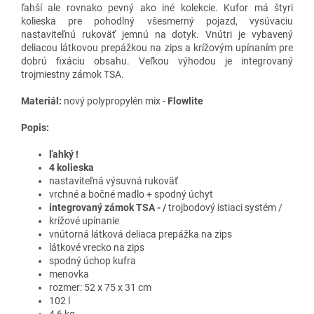
ľahší ale rovnako pevný ako iné kolekcie. Kufor má štyri
kolieska pre pohodlný všesmerný pojazd, vysúvaciu
nastaviteľnú rukoväť jemnú na dotyk. Vnútri je vybavený
deliacou látkovou prepážkou na zips a krížovým upínaním pre
dobrú fixáciu obsahu. Veľkou výhodou je integrovaný
trojmiestny zámok TSA.
Materiál:
nový polypropylén mix -
Flowlite
Popis:
ľahký !
4 kolieska
nastaviteľná výsuvná rukoväť
vrchné a bočné madlo + spodný úchyt
integrovaný zámok TSA - /
trojbodový istiaci systém /
krížové upínanie
vnútorná látková deliaca prepážka na zips
látkové vrecko na zips
spodný úchop kufra
menovka
rozmer: 52 x 75 x 31 cm
102 l
4,6 kg