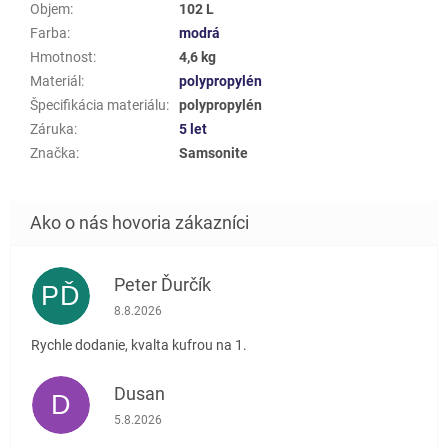
Objem
:
102 L
Farba
:
modrá
Hmotnost
:
4,6 kg
Materiál
:
polypropylén
Špecifikácia materiálu
:
polypropylén
Záruka
:
5 let
Značka
:
Samsonite
Peter Ďurčík
PĎ
Hodnotenie obchodu je 5 z 5 hviezdičiek.
8.8.2026
Rychle dodanie, kvalta kufrou na 1.
Dusan
D
Hodnotenie obchodu je 5 z 5 hviezdičiek.
5.8.2026