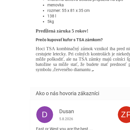
menovka
rozmer: 55 x 81 x 35 cm
138 l
5kg
Predĺžená záruka 5 rokov!
Prečo kupovať kufor s TSA zámkom?
Hoci TSA kombinačný zámok vznikol iba pred nie
cestujete letecky. Pri colných kontrolách je nieke
môže poškodiť, ale na TSA zámky majú colníci špe
batožine sa môže stať, že budete mať prednosť
symbolu ,červeného diamantu
,.
Dusan
D
Z
Hodnotenie obchodu je 5 z 5 hviezdičiek
5.8.2026
East or West you are the best....