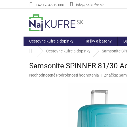
Prejsť
+420 734 212 086
info@najkufre.sk
na
obsah
Cestovné kufre a doplnky
Tašky a batohy
Bu
Domov
Cestovné kufre a doplnky
Samsonite SP
Samsonite SPINNER 81/30 Aq
Priemerné
Neohodnotené
Podrobnosti hodnotenia
Značka:
Sam
hodnotenie
produktu
je
0,0
z
5
hviezdičiek.