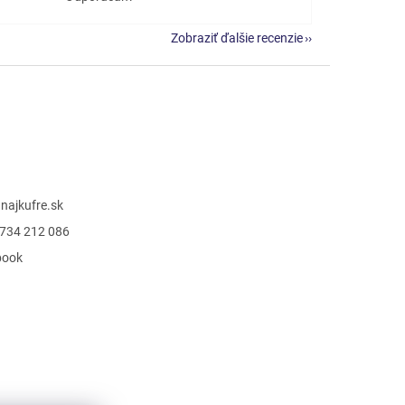
Zobraziť ďalšie recenzie
@
najkufre.sk
734 212 086
book