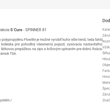
Dod
lekcie
S´Cure
- SPINNER 81
Kate
Záru
polypropylénu Flowlite je možné vyrobiť kufor ešte tenší, teda ľahší
Rozm
i kolieska pre pohodlný všesmerný pojazd, vysúvaciu nastaviteľnú
Výšk
u látkovou prepážkou na zips a krížovým upínaním pre dobrú fixáciu
Šířk
 zámok TSA.
Hlou
Obj
Farb
Hmo
Mate
Špeci
Záru
systém /
Znač