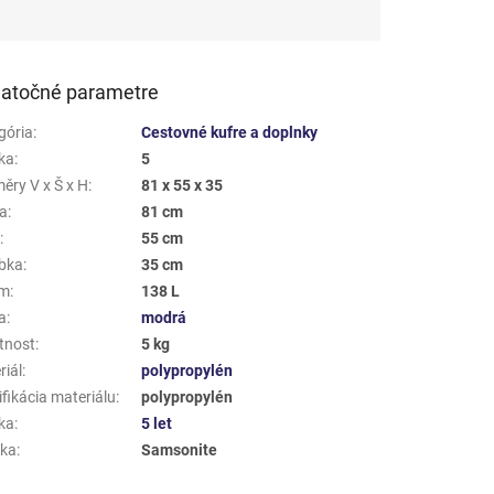
atočné parametre
gória
:
Cestovné kufre a doplnky
ka
:
5
ěry V x Š x H
:
81 x 55 x 35
a
:
81 cm
a
:
55 cm
bka
:
35 cm
em
:
138 L
a
:
modrá
tnost
:
5 kg
riál
:
polypropylén
fikácia materiálu
:
polypropylén
ka
:
5 let
ka
:
Samsonite