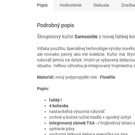
Popis
Hodnotenie
Diskusia
Značka
Podrobný popis
Škrupinový kufor
Samsonite
z novej ľahkej ko
Vďaka použitiu špeciálnej technológie výroby nového 
ale rovnako pevný ako iné kolekcie. Kufor má štyr
rukoväť jemnú na dotyk. Vnútri je vybavený deliaco
obsahu. Veľkou výhodou je integrovaný trojmiestny
Materiál:
nový polypropylén mix -
Flowlite
Popis:
ľahký !
4 kolieska
nastaviteľná výsuvná rukoväť
vrchné a bočné ručné madlo + spodný úchyt
integrovaný zámok TSA - /
trojbodový istiaci 
upínacie pásy
vnútorná látková deliaca prepážka na zips