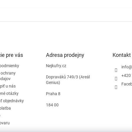
ie pre vás
Adresa prodejny
Kontakt
podmienky
Nejkufry.cz
info
 ochrany
+420 
Dopraváků 749/3 (Areál
údajov
Genius)
Face
piť u nás
ené otázky
Praha 8
ť objednávky
184 00
platba
e
tovaru