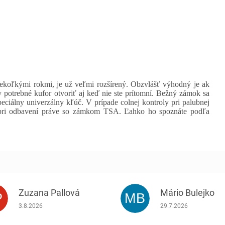
koľkými rokmi, je už veľmi rozšírený. Obzvlášť výhodný je ak
dy potrebné kufor otvoriť aj keď nie ste prítomní. Bežný zámok sa
ciálny univerzálny kľúč. V prípade colnej kontroly pri palubnej
 pri odbavení práve so zámkom TSA. Ľahko ho spoznáte podľa
Zuzana Pallová
Mário Bulejko
P
MB
.
Hodnotenie obchodu je 5 z 5 hviezdičiek.
Hodnotenie obchodu j
3.8.2026
29.7.2026