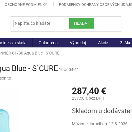
OBCHODNÉ PODMIENKY
PODMIENKY OCHRANY OSOBNÝCH ÚDAJ
HĽADAŤ
siness a škola
Galantéria
Výpredaj
Akcie
2. Ako
INNER 81/30 Aqua Blue - S´CURE
ua Blue - S´CURE
10U004-11
sonite
287,40 €
237,50 € bez DPH
Jednotková
Skladom u dodávate
cena:
Môžeme doručiť do:
12.8.2026