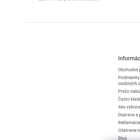
Z
á
p
ä
t
Informác
i
e
Obchodné 
Podmienky
osobných 
Prečo nakú
Často klad
Ako vykona
Doprava a 
Reklamáci
Ošetrenie 
Blog