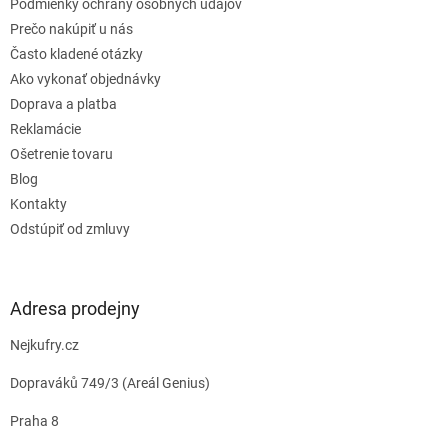
e
Podmienky ochrany osobných údajov
Prečo nakúpiť u nás
Často kladené otázky
Ako vykonať objednávky
Doprava a platba
Reklamácie
Ošetrenie tovaru
Blog
Kontakty
Odstúpiť od zmluvy
Adresa prodejny
Nejkufry.cz
Dopraváků 749/3 (Areál Genius)
Praha 8