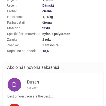
Určení
:
Dámské
Farba
:
čierna
Hmotnost
:
1,16 kg
Farba detail
:
čierna
Materiál
:
textil
Špecifikácia materiálu
:
nylon + polyuretan
Záruka
:
2 roky
Značka
:
Samsonite
Kapsa na notebook
:
15,6
Dusan
D
Hodnotenie obchodu je 5 z 5 hviezdičiek.
5.8.2026
East or West you are the best....