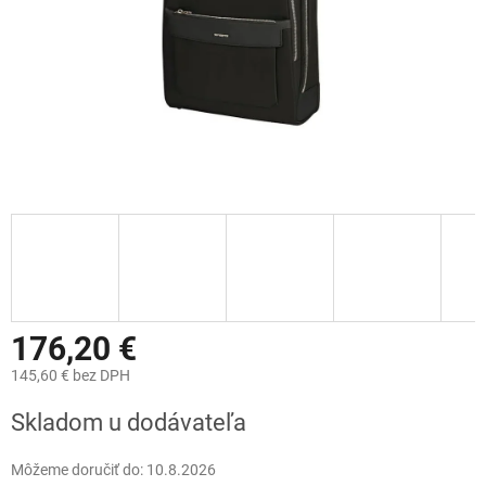
176,20 €
145,60 € bez DPH
Jednotková
Skladom u dodávateľa
cena:
Môžeme doručiť do:
10.8.2026