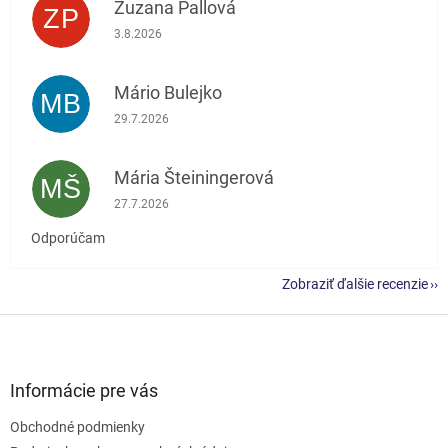
Zuzana Pallová
ZP
Hodnotenie obchodu je 5 z 5 hviezdičiek.
3.8.2026
Mário Bulejko
MB
Hodnotenie obchodu je 5 z 5 hviezdičiek.
29.7.2026
Mária Šteiningerová
MŠ
Hodnotenie obchodu je 5 z 5 hviezdičiek.
27.7.2026
Odporúčam
Zobraziť ďalšie recenzie
Z
á
p
ä
Informácie pre vás
t
Obchodné podmienky
i