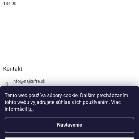
184 00
Kontakt
info
@
najkufre.sk
+420 734 212 086
Tento web používa súbory cookie. Ďalším prechádzaním
Facebook
tohto webu vyjadrujete súhlas s ich používaním. Viac
informácií
tu
.
Nastavenie
Vytvoril Shoptet