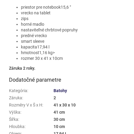
priestor pre notebook15,6 "
vrecko na tablet
zips
horné madlo
nastaviteľné chrbtové popruhy
predné vrecko
smart sleeve
kapacita17,94 l
hmotnost1,16 kg>
rozmer 30 x 41 x 10cm
Záruka 2 roky.
Dodatočné parametre
Kategória
:
Batohy
Záruka
:
2
Rozměry V x Š x H
:
41 x 30 x 10
Výška
:
41 cm
Šířka
:
30 cm
Hloubka
:
10 cm
Objem
:
17,94 L