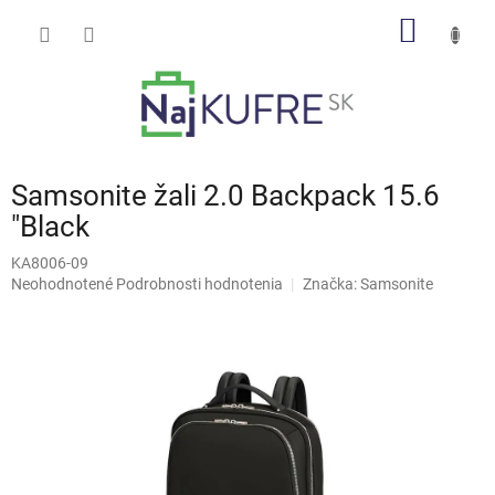
Prejsť
NÁKU
na
obsah
KOŠÍK
Samsonite žali 2.0 Backpack 15.6
"Black
KA8006-09
Priemerné
Neohodnotené
Podrobnosti hodnotenia
Značka:
Samsonite
hodnotenie
produktu
je
0,0
z
5
hviezdičiek.