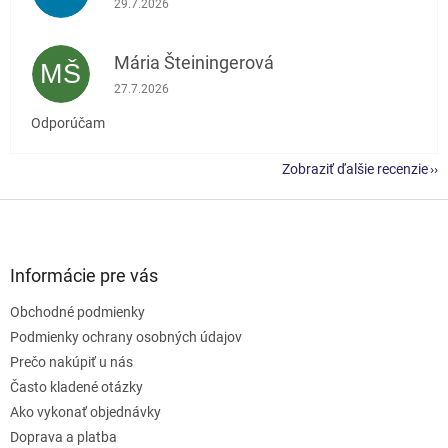
29.7.2026
Mária Šteiningerová
MŠ
Hodnotenie obchodu je 5 z 5 hviezdičiek.
27.7.2026
Odporúčam
Zobraziť ďalšie recenzie
Z
á
p
ä
Informácie pre vás
t
Obchodné podmienky
i
e
Podmienky ochrany osobných údajov
Prečo nakúpiť u nás
Často kladené otázky
Ako vykonať objednávky
Doprava a platba