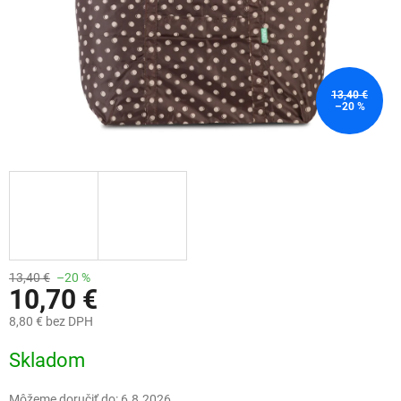
13,40 €
–20 %
13,40 €
–20 %
10,70 €
8,80 € bez DPH
Jednotková
Skladom
cena:
Môžeme doručiť do:
6.8.2026