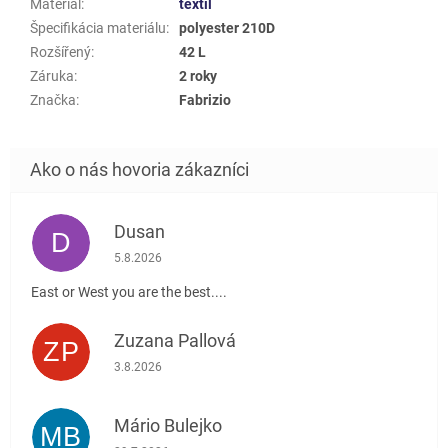
Materiál
:
textil
Špecifikácia materiálu
:
polyester 210D
Rozšířený
:
42 L
Záruka
:
2 roky
Značka
:
Fabrizio
Dusan
D
Hodnotenie obchodu je 5 z 5 hviezdičiek.
5.8.2026
East or West you are the best....
Zuzana Pallová
ZP
Hodnotenie obchodu je 5 z 5 hviezdičiek.
3.8.2026
Mário Bulejko
MB
Hodnotenie obchodu je 5 z 5 hviezdičiek.