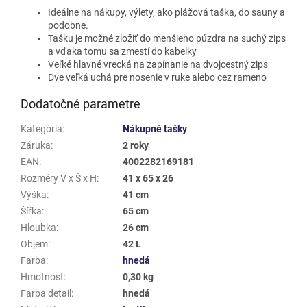
Ideálne na nákupy, výlety, ako plážová taška, do sauny a
podobne.
Tašku je možné zložiť do menšieho púzdra na suchý zips
a vďaka tomu sa zmestí do kabelky
Veľké hlavné vrecká na zapínanie na dvojcestný zips
Dve veľká uchá pre nosenie v ruke alebo cez rameno
Dodatočné parametre
Kategória
:
Nákupné tašky
Záruka
:
2 roky
EAN
:
4002282169181
Rozměry V x Š x H
:
41 x 65 x 26
Výška
:
41 cm
Šířka
:
65 cm
Hloubka
:
26 cm
Objem
:
42 L
Farba
:
hnedá
Hmotnost
:
0,30 kg
Farba detail
:
hnedá