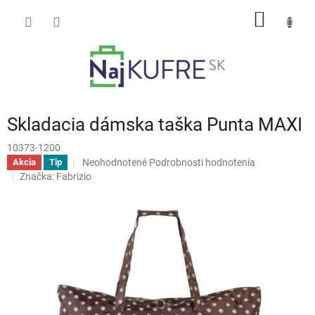
Prejsť
NÁKU
na
obsah
KOŠÍK
Skladacia dámska taška Punta MAXI
10373-1200
Priemerné
Neohodnotené
Podrobnosti hodnotenia
Akcia
Tip
hodnotenie
Značka:
Fabrizio
produktu
je
0,0
z
5
hviezdičiek.