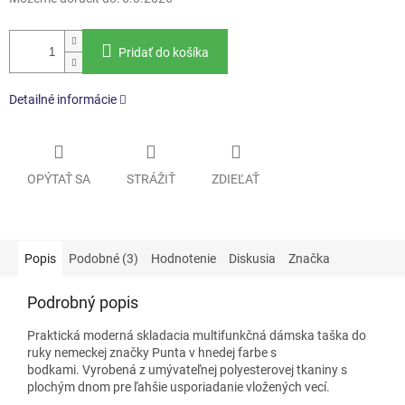
Pridať do košíka
Detailné informácie
OPÝTAŤ SA
STRÁŽIŤ
ZDIEĽAŤ
Popis
Podobné (3)
Hodnotenie
Diskusia
Značka
Podrobný popis
Praktická moderná skladacia multifunkčná dámska taška do
ruky nemeckej značky Punta v hnedej farbe s
bodkami. Vyrobená z umývateľnej polyesterovej tkaniny s
plochým dnom pre ľahšie usporiadanie vložených vecí.