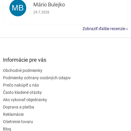
Mário Bulejko
MB
Hodnotenie obchodu je 5 z 5 hviezdičiek.
29.7.2026
Zobraziť ďalšie recenzie
Z
á
p
ä
Informácie pre vás
t
Obchodné podmienky
i
e
Podmienky ochrany osobných údajov
Prečo nakúpiť u nás
Často kladené otázky
Ako vykonať objednávky
Doprava a platba
Reklamácie
Ošetrenie tovaru
Blog