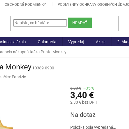
OBCHODNÉ PODMIENKY
PODMIENKY OCHRANY OSOBNÝCH ÚDAJ
HĽADAŤ
siness a škola
Galantéria
Výpredaj
Akcie
2. Ako
ladacia nákupná taška Punta Monkey
ta Monkey
10389-0900
načka:
Fabrizio
5,30 €
–35 %
3,40 €
2,80 € bez DPH
Jednotková
Na dotaz
cena:
Položka bola vypredaná…