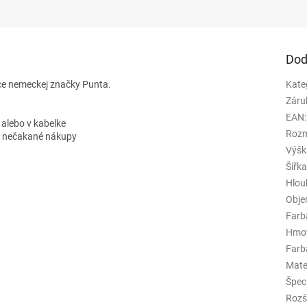
Dod
ice nemeckej značky Punta.
Kate
Záru
EAN
:
 alebo v kabelke
Rozm
om nečakané nákupy
Výšk
Šířk
Hlou
Obj
Farb
Hmo
Farba
Mate
Špeci
Rozš