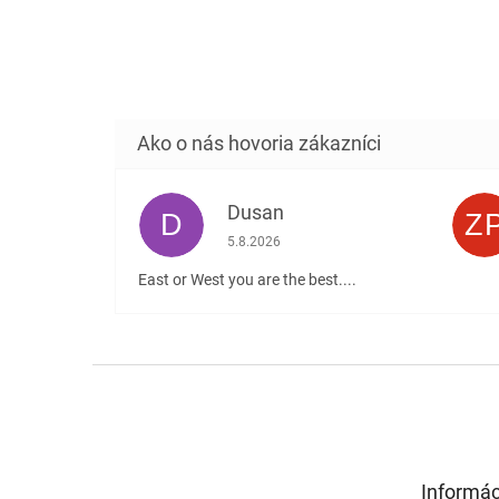
Dusan
D
Z
Hodnotenie obchodu je 5 z 5 hviezdičiek
5.8.2026
East or West you are the best....
Z
á
p
ä
t
Informác
i