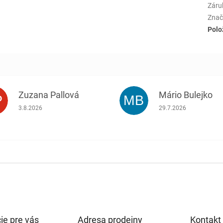
Záru
Znač
Polo
Zuzana Pallová
Mário Bulejko
P
MB
.
Hodnotenie obchodu je 5 z 5 hviezdičiek.
Hodnotenie obchodu j
3.8.2026
29.7.2026
ie pre vás
Adresa prodejny
Kontakt