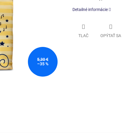
Detailné informácie
TLAČ
OPÝTAŤ SA
5,30 €
–35 %