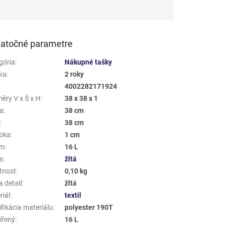
atočné parametre
gória
:
Nákupné tašky
ka
:
2 roky
4002282171924
ěry V x Š x H
:
38 x 38 x 1
a
:
38 cm
a
:
38 cm
bka
:
1 cm
em
:
16 L
a
:
žltá
tnost
:
0,10 kg
 detail
:
žltá
riál
:
textil
fikácia materiálu
:
polyester 190T
ířený
:
16 L