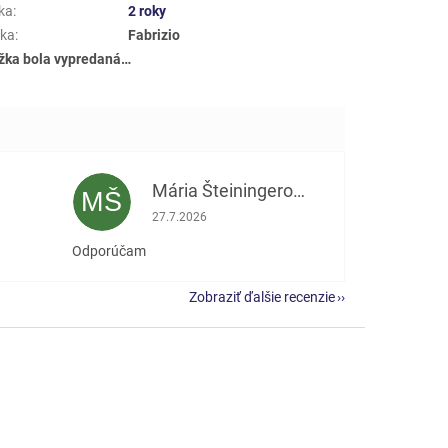
ka
:
2 roky
ka
:
Fabrizio
žka bola vypredaná…
Mária Šteiningerová
MŠ
e 5 z 5 hviezdičiek.
Hodnotenie obchodu je 5 z 5 hviezdičiek.
27.7.2026
Odporúčam
Zobraziť ďalšie recenzie