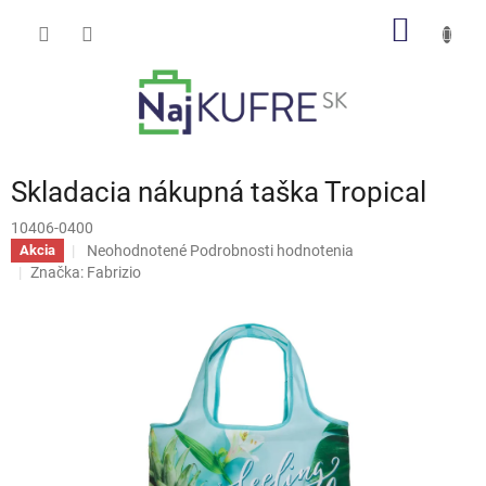
Prejsť
NÁKU
na
obsah
KOŠÍK
Skladacia nákupná taška Tropical
10406-0400
Priemerné
Neohodnotené
Podrobnosti hodnotenia
Akcia
hodnotenie
Značka:
Fabrizio
produktu
je
0,0
z
5
hviezdičiek.