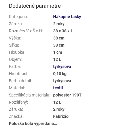
Dodatočné parametre
Kategória
:
Nákupné tašky
Záruka
:
2 roky
Rozměry V x Š x H
:
38 x 38 x 1
Výška
:
38 cm
Šířka
:
38 cm
Hloubka
:
1 cm
Objem
:
12 L
Farba
:
tyrkysová
Hmotnost
:
0,10 kg
Farba detail
:
tyrkysová
Materiál
:
textil
Špecifikácia materiálu
:
polyester 190T
Rozšířený
:
12 L
Záruka
:
2 roky
Značka
:
Fabrizio
Položka bola vypredaná…