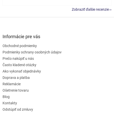
Zobraziť ďalšie recenzie
Z
á
p
ä
Informácie pre vás
t
Obchodné podmienky
i
e
Podmienky ochrany osobných údajov
Prečo nakúpiť u nás
Často kladené otázky
Ako vykonať objednávky
Doprava a platba
Reklamácie
Ošetrenie tovaru
Blog
Kontakty
Odstúpiť od zmluvy