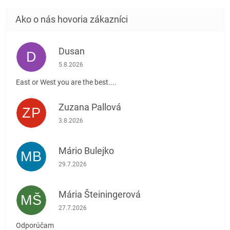
Dusan
D
Hodnotenie obchodu je 5 z 5 hviezdičiek.
5.8.2026
East or West you are the best....
Zuzana Pallová
ZP
Hodnotenie obchodu je 5 z 5 hviezdičiek.
3.8.2026
Mário Bulejko
MB
Hodnotenie obchodu je 5 z 5 hviezdičiek.
29.7.2026
Mária Šteiningerová
MŠ
Hodnotenie obchodu je 5 z 5 hviezdičiek.
27.7.2026
Odporúčam