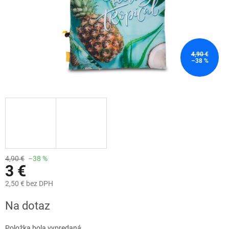
4,90 €
–38 %
4,90 €
–38 %
3 €
2,50 € bez DPH
Jednotková
Na dotaz
cena:
Položka bola vypredaná…