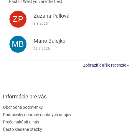
East or West you are the best....
Zuzana Pallová
ZP
Hodnotenie obchodu je 5 z 5 hviezdičiek.
3.8.2026
Mário Bulejko
MB
Hodnotenie obchodu je 5 z 5 hviezdičiek.
29.7.2026
Zobraziť ďalšie recenzie
Z
á
p
ä
Informácie pre vás
t
Obchodné podmienky
i
e
Podmienky ochrany osobných údajov
Prečo nakúpiť u nás
Často kladené otázky