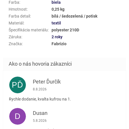
Farba
:
biela
Hmotnost
:
0,25 kg
Farba detail
:
bílá / šedozelená / potisk
Materiál
:
textil
Špecifikácia materiálu
:
polyester 210D
Záruka
:
2 roky
Značka
:
Fabrizio
Peter Ďurčík
PĎ
Hodnotenie obchodu je 5 z 5 hviezdičiek.
8.8.2026
Rychle dodanie, kvalta kufrou na 1.
Dusan
D
Hodnotenie obchodu je 5 z 5 hviezdičiek.
5.8.2026