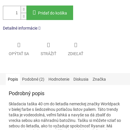
Pridať do košíka
Detailné informácie
OPÝTAŤ SA
STRÁŽIŤ
ZDIEĽAŤ
Popis
Podobné (2)
Hodnotenie
Diskusia
Značka
Podrobný popis
Skladacia taška 40 cm
do lietadla nemeckej značky Worldpack
v bielej farbe s šedozelnou potlačou listov paliem.
Táto trendy
taška je vodeodolná, veľmi ľahká a navyše sa dá zbaliť do
vrecka sebou ako náhradnú batožinu. Tašku
si môžete vziať so
sebou do lietadla, ako to vyžaduje spoločnosť Ryanair. Má