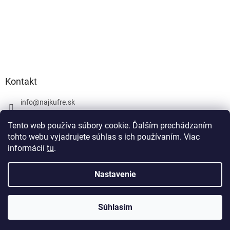
Kontakt
info
@
najkufre.sk
+420 734 212 086
Tento web používa súbory cookie. Ďalším prechádzaním
Facebook
tohto webu vyjadrujete súhlas s ich používaním. Viac
informácií
tu
.
Nastavenie
Vytvoril Shoptet
Súhlasím
Copyright 2026
najkufre.sk
. Všetky práva vyhradené.