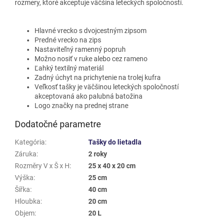
rozmery, ktoré akceptuje väčšina leteckých spoločností.
Hlavné vrecko s dvojcestným zipsom
Predné vrecko na zips
Nastaviteľný ramenný popruh
Možno nosiť v ruke alebo cez rameno
Ľahký textilný materiál
Zadný úchyt na prichytenie na trolej kufra
Veľkosť tašky je väčšinou leteckých spoločností
akceptovaná ako palubná batožina
Logo značky na prednej strane
Dodatočné parametre
Kategória
:
Tašky do lietadla
Záruka
:
2 roky
Rozměry V x Š x H
:
25 x 40 x 20 cm
Výška
:
25 cm
Šířka
:
40 cm
Hloubka
:
20 cm
Objem
:
20 L