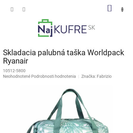
Prejsť
NÁKU
na
obsah
KOŠÍK
Skladacia palubná taška Worldpack
Ryanair
10512-5800
Priemerné
Neohodnotené
Podrobnosti hodnotenia
Značka:
Fabrizio
hodnotenie
produktu
je
0,0
z
5
hviezdičiek.