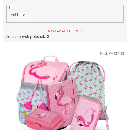
textil
2
VYMAZAŤ FILTRE
Zobrazených položiek:
2
V
Kód:
A-33483
ý
p
i
s
p
r
o
d
u
k
t
o