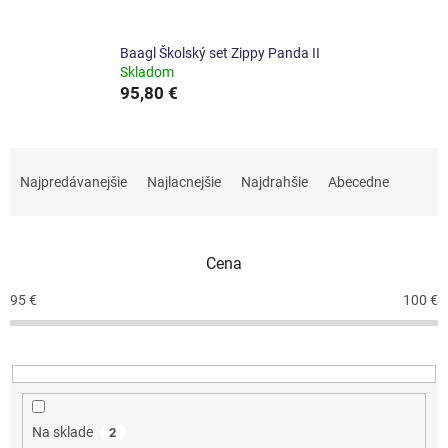
Baagl Školský set Zippy Panda II
Skladom
95,80 €
R
a
Najpredávanejšie
Najlacnejšie
Najdrahšie
Abecedne
d
e
n
Cena
i
e
95
€
100
€
p
r
o
d
u
k
Na sklade
2
t