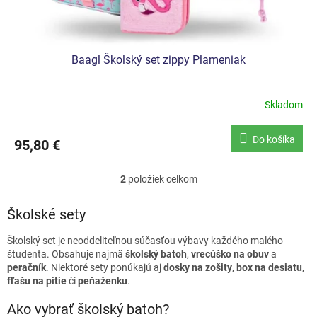
Baagl Školský set zippy Plameniak
Skladom
Do košíka
95,80 €
2
položiek celkom
O
v
l
Školské sety
á
d
Školský set je neoddeliteľnou súčasťou výbavy každého malého
a
študenta. Obsahuje najmä
školský batoh
,
vrecúško na obuv
a
c
peračník
. Niektoré sety ponúkajú aj
dosky na zošity
,
box na desiatu
,
i
fľašu na pitie
či
peňaženku
.
e
p
Ako vybrať školský batoh?