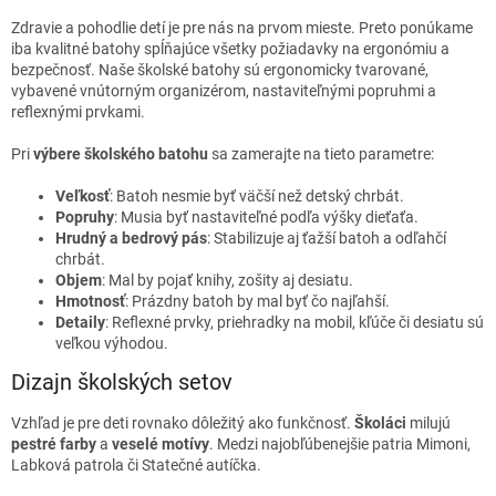
r
v
Zdravie a pohodlie detí je pre nás na prvom mieste. Preto ponúkame
k
iba kvalitné batohy spĺňajúce všetky požiadavky na ergonómiu a
y
bezpečnosť. Naše školské batohy sú ergonomicky tvarované,
v
vybavené vnútorným organizérom, nastaviteľnými popruhmi a
ý
reflexnými prvkami.
p
i
Pri
výbere školského batohu
sa zamerajte na tieto parametre:
s
u
Veľkosť
: Batoh nesmie byť väčší než detský chrbát.
Popruhy
: Musia byť nastaviteľné podľa výšky dieťaťa.
Hrudný a bedrový pás
: Stabilizuje aj ťažší batoh a odľahčí
chrbát.
Objem
: Mal by pojať knihy, zošity aj desiatu.
Hmotnosť
: Prázdny batoh by mal byť čo najľahší.
Detaily
: Reflexné prvky, priehradky na mobil, kľúče či desiatu sú
veľkou výhodou.
Dizajn školských setov
Vzhľad je pre deti rovnako dôležitý ako funkčnosť.
Školáci
milujú
pestré farby
a
veselé motívy
. Medzi najobľúbenejšie patria Mimoni,
Labková patrola či Statečné autíčka.