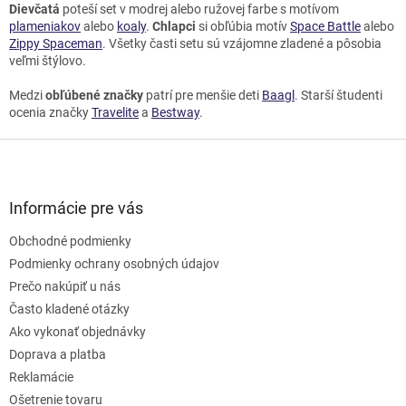
Dievčatá
poteší set v modrej alebo ružovej farbe s motívom
plameniakov
alebo
koaly
.
Chlapci
si obľúbia motív
Space Battle
alebo
Zippy Spaceman
. Všetky časti setu sú vzájomne zladené a pôsobia
veľmi štýlovo.
Medzi
obľúbené značky
patrí pre menšie deti
Baagl
. Starší študenti
ocenia značky
Travelite
a
Bestway
.
Z
á
p
ä
Informácie pre vás
t
Obchodné podmienky
i
e
Podmienky ochrany osobných údajov
Prečo nakúpiť u nás
Často kladené otázky
Ako vykonať objednávky
Doprava a platba
Reklamácie
Ošetrenie tovaru