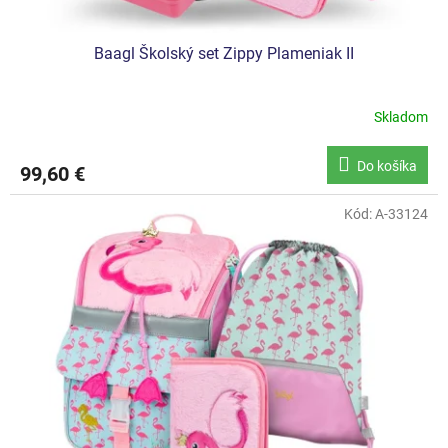
v
Baagl Školský set Zippy Plameniak II
Skladom
Do košíka
99,60 €
Kód:
A-33124