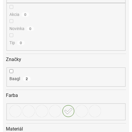
o
v
Akcia
0
Novinka
0
Tip
0
Značky
Baagl
2
Farba
Materiál