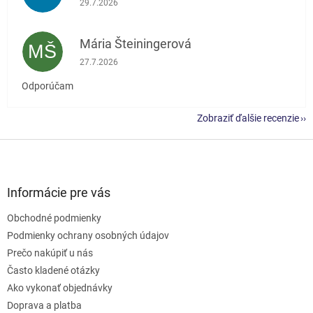
29.7.2026
Mária Šteiningerová
MŠ
Hodnotenie obchodu je 5 z 5 hviezdičiek.
27.7.2026
Odporúčam
Zobraziť ďalšie recenzie
Z
á
p
ä
Informácie pre vás
t
Obchodné podmienky
i
e
Podmienky ochrany osobných údajov
Prečo nakúpiť u nás
Často kladené otázky
Ako vykonať objednávky
Doprava a platba