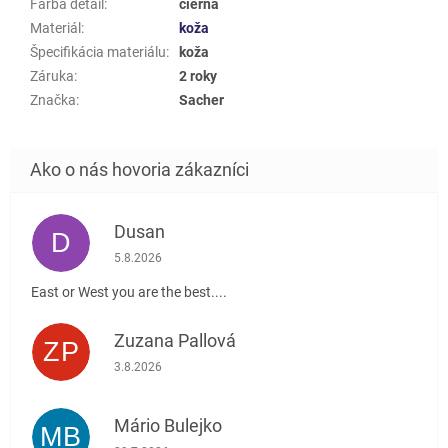
Farba detail
:
čierna
Materiál
:
koža
Špecifikácia materiálu
:
koža
Záruka
:
2 roky
Značka
:
Sacher
Dusan
D
Hodnotenie obchodu je 5 z 5 hviezdičiek.
5.8.2026
East or West you are the best....
Zuzana Pallová
ZP
Hodnotenie obchodu je 5 z 5 hviezdičiek.
3.8.2026
Mário Bulejko
MB
Hodnotenie obchodu je 5 z 5 hviezdičiek.