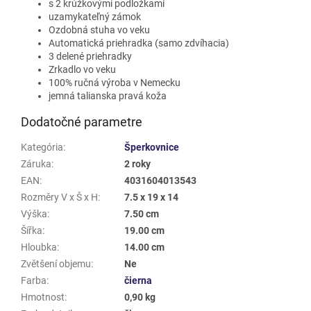
s 2 krúžkovými podložkami
uzamykateľný zámok
Ozdobná stuha vo veku
Automatická priehradka (samo zdvíhacia)
3 delené priehradky
Zrkadlo vo veku
100% ručná výroba v Nemecku
jemná talianska pravá koža
Dodatočné parametre
Kategória
:
Šperkovnice
Záruka
:
2 roky
EAN
:
4031604013543
Rozměry V x Š x H
:
7.5 x 19 x 14
Výška
:
7.50 cm
Šířka
:
19.00 cm
Hloubka
:
14.00 cm
Zvětšení objemu
:
Ne
Farba
:
čierna
Hmotnost
:
0,90 kg