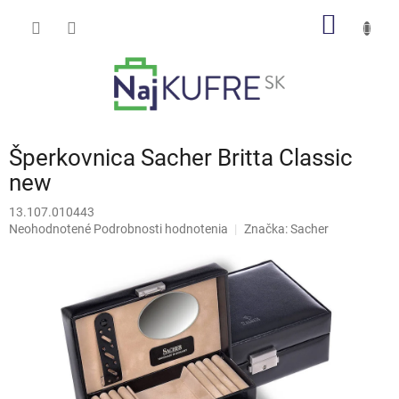
Prejsť
NÁKU
na
obsah
KOŠÍK
Šperkovnica Sacher Britta Classic
new
13.107.010443
Priemerné
Neohodnotené
Podrobnosti hodnotenia
Značka:
Sacher
hodnotenie
produktu
je
0,0
z
5
hviezdičiek.