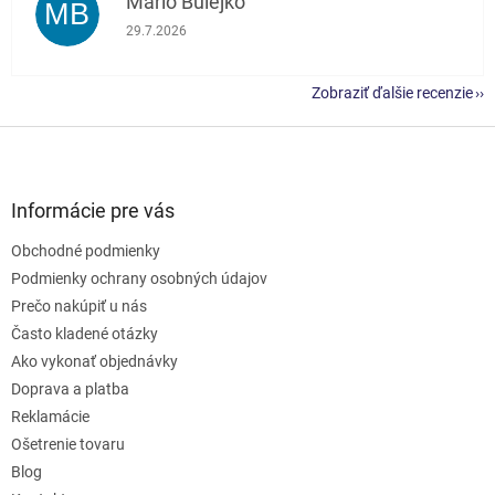
Mário Bulejko
MB
Hodnotenie obchodu je 5 z 5 hviezdičiek.
29.7.2026
Zobraziť ďalšie recenzie
Z
á
p
ä
Informácie pre vás
t
Obchodné podmienky
i
e
Podmienky ochrany osobných údajov
Prečo nakúpiť u nás
Často kladené otázky
Ako vykonať objednávky
Doprava a platba
Reklamácie
Ošetrenie tovaru
Blog