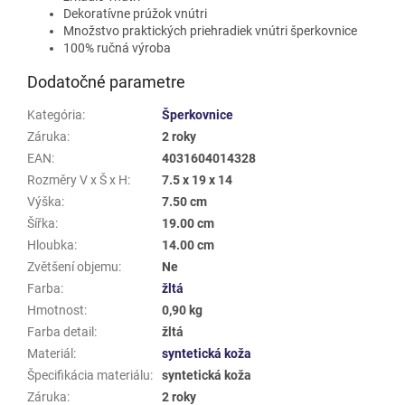
Dekoratívne prúžok vnútri
Množstvo praktických priehradiek vnútri šperkovnice
100% ručná výroba
Dodatočné parametre
Kategória
:
Šperkovnice
Záruka
:
2 roky
EAN
:
4031604014328
Rozměry V x Š x H
:
7.5 x 19 x 14
Výška
:
7.50 cm
Šířka
:
19.00 cm
Hloubka
:
14.00 cm
Zvětšení objemu
:
Ne
Farba
:
žltá
Hmotnost
:
0,90 kg
Farba detail
:
žltá
Materiál
:
syntetická koža
Špecifikácia materiálu
:
syntetická koža
Záruka
:
2 roky