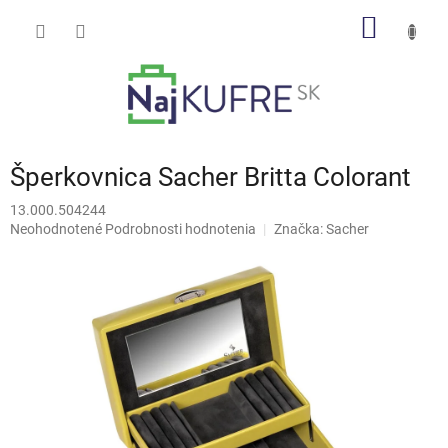
Prejsť
NÁKU
na
obsah
KOŠÍK
Šperkovnica Sacher Britta Colorant
13.000.504244
Priemerné
Neohodnotené
Podrobnosti hodnotenia
Značka:
Sacher
hodnotenie
produktu
je
0,0
z
5
hviezdičiek.