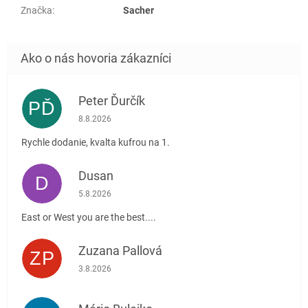
Značka
:
Sacher
Peter Ďurčík
PĎ
Hodnotenie obchodu je 5 z 5 hviezdičiek.
8.8.2026
Rychle dodanie, kvalta kufrou na 1.
Dusan
D
Hodnotenie obchodu je 5 z 5 hviezdičiek.
5.8.2026
East or West you are the best....
Zuzana Pallová
ZP
Hodnotenie obchodu je 5 z 5 hviezdičiek.
3.8.2026