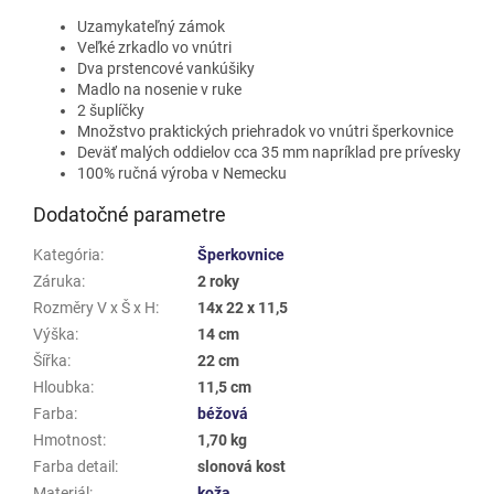
Uzamykateľný zámok
Veľké zrkadlo vo vnútri
Dva prstencové vankúšiky
Madlo na nosenie v ruke
2 šuplíčky
Množstvo praktických priehradok vo vnútri šperkovnice
Deväť malých oddielov cca 35 mm napríklad pre prívesky
100% ručná výroba v Nemecku
Dodatočné parametre
Kategória
:
Šperkovnice
Záruka
:
2 roky
Rozměry V x Š x H
:
14x 22 x 11,5
Výška
:
14 cm
Šířka
:
22 cm
Hloubka
:
11,5 cm
Farba
:
béžová
Hmotnost
:
1,70 kg
Farba detail
:
slonová kost
Materiál
:
koža