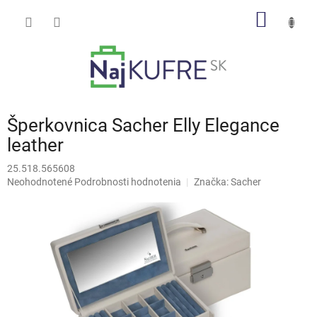
Prejsť
NÁKU
na
obsah
KOŠÍK
Šperkovnica Sacher Elly Elegance
leather
25.518.565608
Priemerné
Neohodnotené
Podrobnosti hodnotenia
Značka:
Sacher
hodnotenie
produktu
je
0,0
z
5
hviezdičiek.