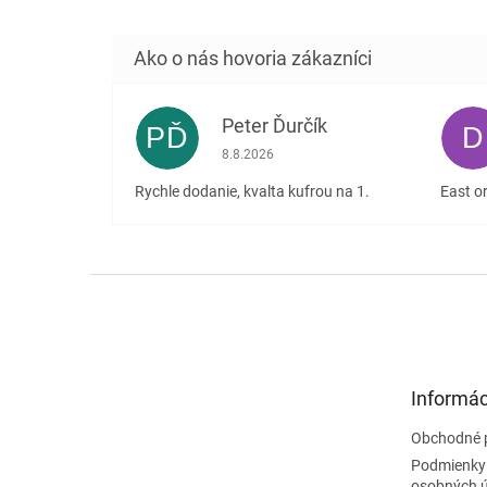
Peter Ďurčík
PĎ
D
Hodnotenie obchodu je 5 z 5 hviezdičiek
8.8.2026
Rychle dodanie, kvalta kufrou na 1.
East or
Z
á
p
ä
t
Informác
i
e
Obchodné 
Podmienky
osobných 