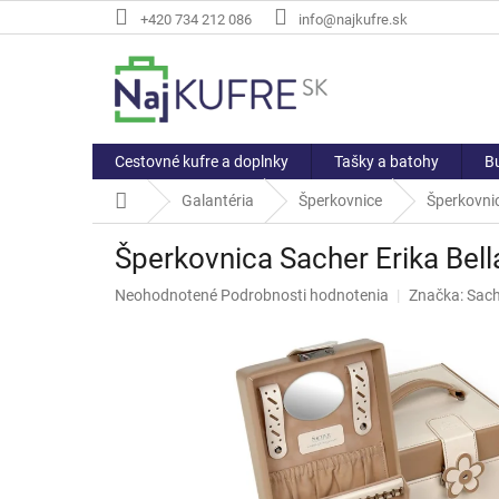
Prejsť
+420 734 212 086
info@najkufre.sk
na
obsah
Cestovné kufre a doplnky
Tašky a batohy
Bu
Domov
Galantéria
Šperkovnice
Šperkovnic
Šperkovnica Sacher Erika Bella
Priemerné
Neohodnotené
Podrobnosti hodnotenia
Značka:
Sach
hodnotenie
produktu
je
0,0
z
5
hviezdičiek.