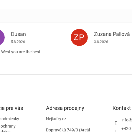
Dusan
Zuzana Pallová
ZP
.
Hodnotenie obchodu je 5 z 5 hviezdičiek.
Hodnotenie obchodu j
5.8.2026
3.8.2026
 West you are the best....
ie pre vás
Adresa prodejny
Kontakt
podmienky
Nejkufry.cz
info
 ochrany
+420 
Dopraváků 749/3 (Areál
údajov