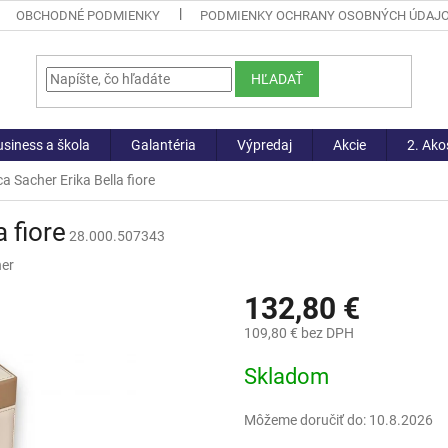
OBCHODNÉ PODMIENKY
PODMIENKY OCHRANY OSOBNÝCH ÚDAJ
HĽADAŤ
siness a škola
Galantéria
Výpredaj
Akcie
2. Ako
a Sacher Erika Bella fiore
 fiore
28.000.507343
er
132,80 €
109,80 € bez DPH
Jednotková
Skladom
cena:
Môžeme doručiť do:
10.8.2026