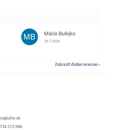
Mário Bulejko
MB
e 5 z 5 hviezdičiek.
Hodnotenie obchodu je 5 z 5 hviezdičiek.
29.7.2026
Zobraziť ďalšie recenzie
@
najkufre.sk
734 212 086