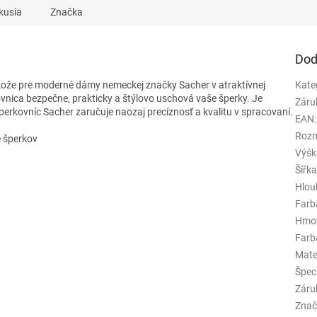
kusia
Značka
Dod
j kože pre moderné dámy nemeckej značky Sacher v atraktívnej
Kate
ovnica bezpečne, prakticky a štýlovo uschová vaše šperky. Je
Záru
ovníc Sacher zaručuje naozaj precíznosť a kvalitu v spracovaní.
EAN
:
Rozm
e šperkov
Výšk
Šířk
Hlou
Farb
Hmo
Farba
Mate
Špeci
Záru
Znač