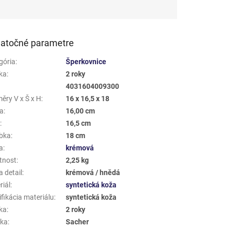
atočné parametre
gória
:
Šperkovnice
ka
:
2 roky
4031604009300
ěry V x Š x H
:
16 x 16,5 x 18
a
:
16,00 cm
a
:
16,5 cm
bka
:
18 cm
a
:
krémová
tnost
:
2,25 kg
 detail
:
krémová / hnědá
riál
:
syntetická koža
fikácia materiálu
:
syntetická koža
ka
:
2 roky
ka
:
Sacher