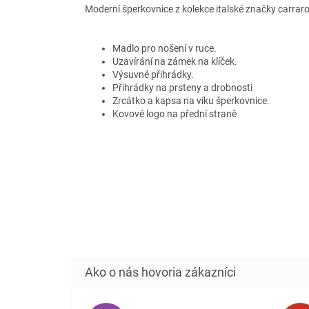
Moderní šperkovnice z kolekce italské značky carraro
Madlo pro nošení v ruce.
Uzavírání na zámek na klíček.
Výsuvné přihrádky.
Přihrádky na prsteny a drobnosti
Zrcátko a kapsa na víku šperkovnice.
Kovové logo na přední straně