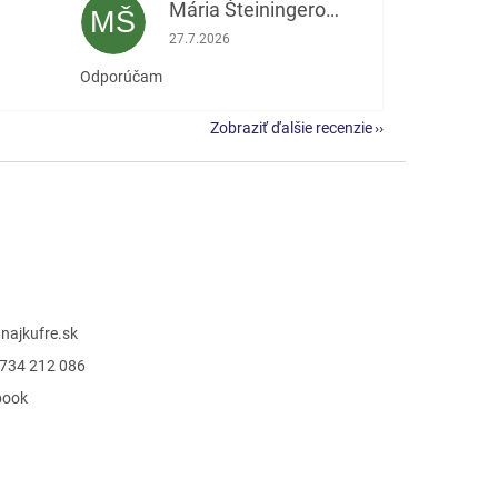
Mária Šteiningerová
MŠ
e 5 z 5 hviezdičiek.
Hodnotenie obchodu je 5 z 5 hviezdičiek.
27.7.2026
Odporúčam
Zobraziť ďalšie recenzie
@
najkufre.sk
734 212 086
book