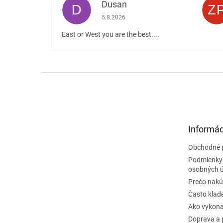
Dusan
D
Z
Hodnotenie obchodu je 5 z 5 hviezdičiek
5.8.2026
East or West you are the best....
Z
á
p
ä
t
Informác
i
e
Obchodné 
Podmienky
osobných 
Prečo nakú
Často klad
Ako vykona
Doprava a 