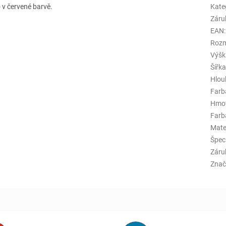
 v červené barvě.
Kate
Záru
EAN
:
Rozm
Výšk
Šířk
Hlou
Farb
Hmo
Farba
Mate
Špeci
Záru
Znač