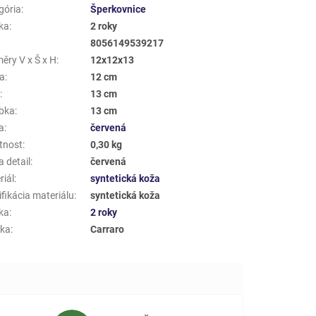
gória
:
Šperkovnice
ka
:
2 roky
8056149539217
ěry V x Š x H
:
12x12x13
a
:
12 cm
a
:
13 cm
bka
:
13 cm
a
:
červená
tnost
:
0,30 kg
 detail
:
červená
riál
:
syntetická koža
fikácia materiálu
:
syntetická koža
ka
:
2 roky
ka
:
Carraro