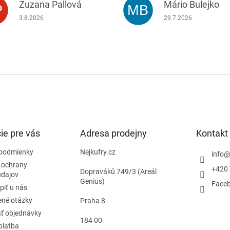
Zuzana Pallová
Mário Bulejko
P
MB
.
Hodnotenie obchodu je 5 z 5 hviezdičiek.
Hodnotenie obchodu j
3.8.2026
29.7.2026
ie pre vás
Adresa prodejny
Kontakt
podmienky
Nejkufry.cz
info
 ochrany
+420 
Dopraváků 749/3 (Areál
údajov
Genius)
Face
piť u nás
ené otázky
Praha 8
ť objednávky
184 00
platba