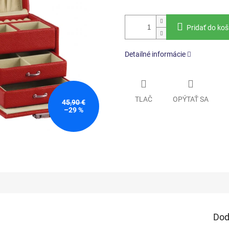
Pridať do koš
Detailné informácie
TLAČ
OPÝTAŤ SA
45,90 €
–29 %
Dod