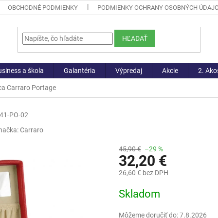
OBCHODNÉ PODMIENKY
PODMIENKY OCHRANY OSOBNÝCH ÚDAJ
HĽADAŤ
siness a škola
Galantéria
Výpredaj
Akcie
2. Ako
ca Carraro Portage
41-PO-02
načka:
Carraro
45,90 €
–29 %
32,20 €
26,60 € bez DPH
Jednotková
Skladom
cena:
Môžeme doručiť do:
7.8.2026