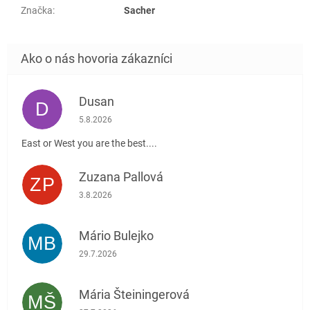
Značka
:
Sacher
Dusan
D
Hodnotenie obchodu je 5 z 5 hviezdičiek.
5.8.2026
East or West you are the best....
Zuzana Pallová
ZP
Hodnotenie obchodu je 5 z 5 hviezdičiek.
3.8.2026
Mário Bulejko
MB
Hodnotenie obchodu je 5 z 5 hviezdičiek.
29.7.2026
Mária Šteiningerová
MŠ
Hodnotenie obchodu je 5 z 5 hviezdičiek.