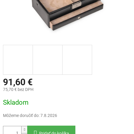
91,60 €
75,70 € bez DPH
Jednotková
Skladom
cena:
Môžeme doručiť do:
7.8.2026
Pridať do košíka