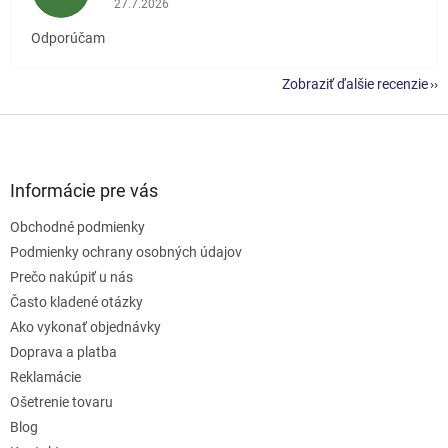
27.7.2026
Odporúčam
Zobraziť ďalšie recenzie
Z
á
p
ä
Informácie pre vás
t
Obchodné podmienky
i
e
Podmienky ochrany osobných údajov
Prečo nakúpiť u nás
Často kladené otázky
Ako vykonať objednávky
Doprava a platba
Reklamácie
Ošetrenie tovaru
Blog