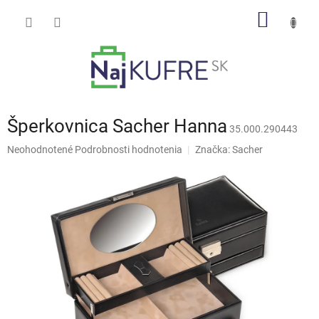
Prejsť
NÁKU
na
obsah
KOŠÍK
Šperkovnica Sacher Hanna
35.000.290443
Priemerné
Neohodnotené
Podrobnosti hodnotenia
Značka:
Sacher
hodnotenie
produktu
je
0,0
z
5
hviezdičiek.