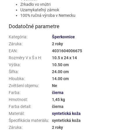
Zrkadlo vo vnútri
Uzamykateľný zámok
100% ručná výroba v Nemecku
Dodatočné parametre
Kategória
:
Šperkovnice
Záruka
:
2 roky
EAN
:
4031604006675
Rozměry V x Š x H
:
10.5 x 24 x 14
Výška
:
10.50 cm
Šířka
:
24.00 cm
Hloubka
:
14.00 cm
Zvětšení objemu
:
Ne
Farba
:
čierna
Hmotnost
:
1,45 kg
Farba detail
:
čierna
Materiál
:
syntetická koža
Špecifikácia materiálu
:
syntetická koža
Záruka
:
2 roky