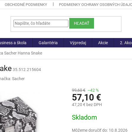
OBCHODNÉ PODMIENKY
PODMIENKY OCHRANY OSOBNÝCH ÚDAJ
HĽADAŤ
siness a škola
Galantéria
Výpredaj
Akcie
2. Ako
ca Sacher Hanna Snake
nake
35.512.215604
načka:
Sacher
99,60 €
–42 %
57,10 €
47,20 € bez DPH
Jednotková
Skladom
cena:
Môžeme doručiť do:
10.8.2026