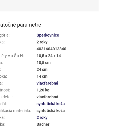
atočné parametre
gória
:
Šperkovnice
ka
:
2 roky
4031604013840
ěry V x Š x H
:
10,5 x 24 x 14
a
:
10,5 cm
a
:
24 cm
bka
:
14 cm
a
:
viacfarebná
tnost
:
1,20 kg
 detail
:
viacfarebná
riál
:
syntetická koža
fikácia materiálu
:
syntetická koža
ka
:
2 roky
ka
:
Sacher