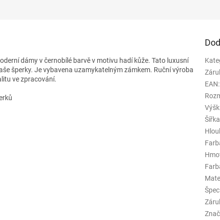
Dod
derní dámy v černobílé barvě v motivu hadí kůže. Tato luxusní
Kate
 vaše šperky. Je vybavena uzamykatelným zámkem. Ruční výroba
Záru
litu ve zpracování.
EAN
:
Rozm
erků
Výšk
Šířk
Hlou
Farb
Hmo
Farba
Mate
Špeci
Záru
Znač