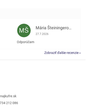
Mária Šteiningerová
MŠ
e 5 z 5 hviezdičiek.
Hodnotenie obchodu je 5 z 5 hviezdičiek.
27.7.2026
Odporúčam
Zobraziť ďalšie recenzie
@
najkufre.sk
734 212 086