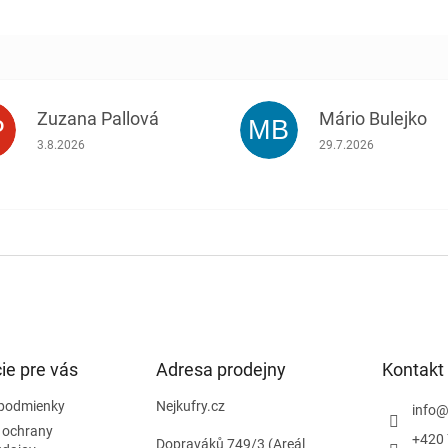
Zuzana Pallová
Mário Bulejko
P
MB
.
Hodnotenie obchodu je 5 z 5 hviezdičiek.
Hodnotenie obchodu j
3.8.2026
29.7.2026
ie pre vás
Adresa prodejny
Kontakt
podmienky
Nejkufry.cz
info
 ochrany
+420 
Dopraváků 749/3 (Areál