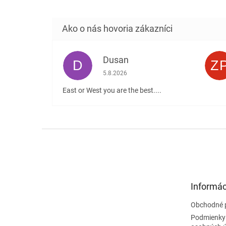
Dusan
D
Z
Hodnotenie obchodu je 5 z 5 hviezdičiek
5.8.2026
East or West you are the best....
Z
á
p
ä
t
Informác
i
e
Obchodné 
Podmienky