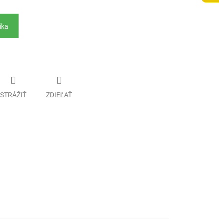
íka
STRÁŽIŤ
ZDIEĽAŤ