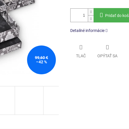
Pridať do koš
Detailné informácie
TLAČ
OPÝTAŤ SA
99,60 €
–42 %