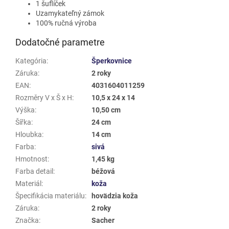
1 šuflíček
Uzamykateľný zámok
100% ručná výroba
Dodatočné parametre
Kategória
:
Šperkovnice
Záruka
:
2 roky
EAN
:
4031604011259
Rozměry V x Š x H
:
10,5 x 24 x 14
Výška
:
10,50 cm
Šířka
:
24 cm
Hloubka
:
14 cm
Farba
:
sivá
Hmotnost
:
1,45 kg
Farba detail
:
béžová
Materiál
:
koža
Špecifikácia materiálu
:
hovädzia koža
Záruka
:
2 roky
Značka
:
Sacher