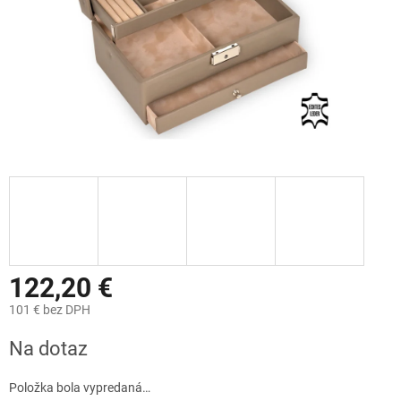
122,20 €
101 € bez DPH
Jednotková
Na dotaz
cena:
Položka bola vypredaná…