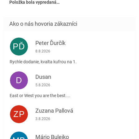
Položka bola vypredaná…
Peter Ďurčík
PĎ
Hodnotenie obchodu je 5 z 5 hviezdičiek.
8.8.2026
Rychle dodanie, kvalta kufrou na 1.
Dusan
D
Hodnotenie obchodu je 5 z 5 hviezdičiek.
5.8.2026
East or West you are the best....
Zuzana Pallová
ZP
Hodnotenie obchodu je 5 z 5 hviezdičiek.
3.8.2026
Mário Bulejko