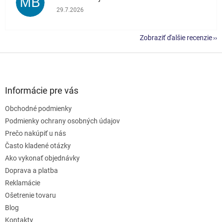
MB
Hodnotenie obchodu je 5 z 5 hviezdičiek.
29.7.2026
Zobraziť ďalšie recenzie
Z
á
p
ä
Informácie pre vás
t
Obchodné podmienky
i
e
Podmienky ochrany osobných údajov
Prečo nakúpiť u nás
Často kladené otázky
Ako vykonať objednávky
Doprava a platba
Reklamácie
Ošetrenie tovaru
Blog
Kontakty