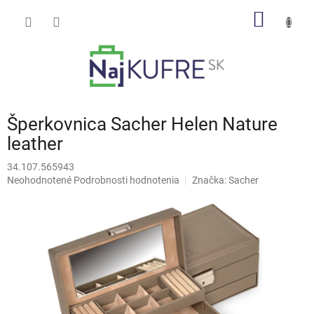
Prejsť
NÁKU
na
obsah
KOŠÍK
Šperkovnica Sacher Helen Nature
leather
34.107.565943
Priemerné
Neohodnotené
Podrobnosti hodnotenia
Značka:
Sacher
hodnotenie
produktu
je
0,0
z
5
hviezdičiek.