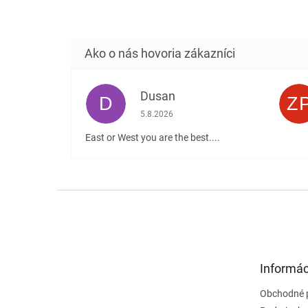
Dusan
D
Z
Hodnotenie obchodu je 5 z 5 hviezdičiek
5.8.2026
East or West you are the best....
Z
á
p
ä
t
Informác
i
e
Obchodné 