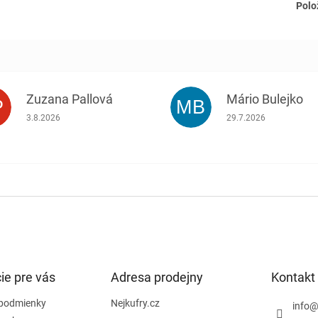
Polo
Zuzana Pallová
Mário Bulejko
P
MB
.
Hodnotenie obchodu je 5 z 5 hviezdičiek.
Hodnotenie obchodu j
3.8.2026
29.7.2026
ie pre vás
Adresa prodejny
Kontakt
podmienky
Nejkufry.cz
info