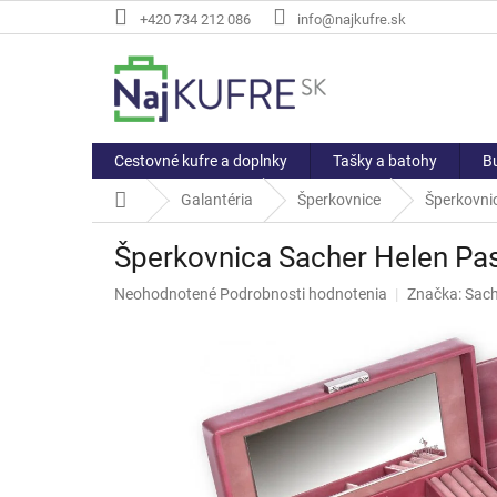
Prejsť
+420 734 212 086
info@najkufre.sk
na
obsah
Cestovné kufre a doplnky
Tašky a batohy
Bu
Domov
Galantéria
Šperkovnice
Šperkovnic
Šperkovnica Sacher Helen Pas
Priemerné
Neohodnotené
Podrobnosti hodnotenia
Značka:
Sach
hodnotenie
produktu
je
0,0
z
5
hviezdičiek.