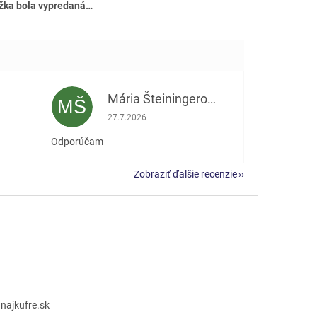
žka bola vypredaná…
Mária Šteiningerová
MŠ
e 5 z 5 hviezdičiek.
Hodnotenie obchodu je 5 z 5 hviezdičiek.
27.7.2026
Odporúčam
Zobraziť ďalšie recenzie
@
najkufre.sk