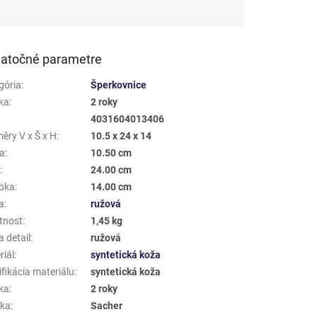
atočné parametre
gória
:
Šperkovnice
ka
:
2 roky
4031604013406
ěry V x Š x H
:
10.5 x 24 x 14
a
:
10.50 cm
a
:
24.00 cm
bka
:
14.00 cm
a
:
ružová
tnost
:
1,45 kg
 detail
:
ružová
riál
:
syntetická koža
fikácia materiálu
:
syntetická koža
ka
:
2 roky
ka
:
Sacher