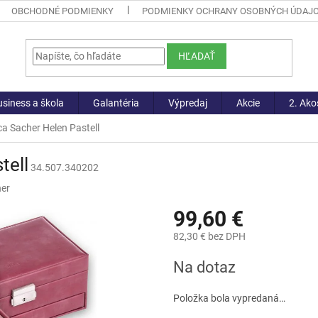
OBCHODNÉ PODMIENKY
PODMIENKY OCHRANY OSOBNÝCH ÚDAJ
HĽADAŤ
siness a škola
Galantéria
Výpredaj
Akcie
2. Ako
a Sacher Helen Pastell
tell
34.507.340202
er
99,60 €
82,30 € bez DPH
Jednotková
Na dotaz
cena:
Položka bola vypredaná…