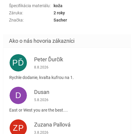
Špecifikácia materiálu
:
koža
Záruka
:
2 roky
Značka
:
Sacher
Peter Ďurčík
PĎ
Hodnotenie obchodu je 5 z 5 hviezdičiek.
8.8.2026
Rychle dodanie, kvalta kufrou na 1.
Dusan
D
Hodnotenie obchodu je 5 z 5 hviezdičiek.
5.8.2026
East or West you are the best....
Zuzana Pallová
ZP
Hodnotenie obchodu je 5 z 5 hviezdičiek.
3.8.2026