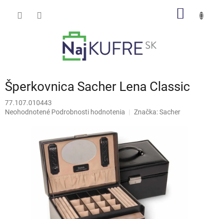
Prejsť
NÁKU
na
obsah
KOŠÍK
Šperkovnica Sacher Lena Classic
77.107.010443
Priemerné
Neohodnotené
Podrobnosti hodnotenia
Značka:
Sacher
hodnotenie
produktu
je
0,0
z
5
hviezdičiek.