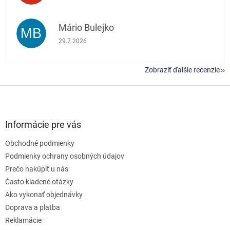
Mário Bulejko
MB
Hodnotenie obchodu je 5 z 5 hviezdičiek.
29.7.2026
Zobraziť ďalšie recenzie
Z
á
p
ä
Informácie pre vás
t
Obchodné podmienky
i
e
Podmienky ochrany osobných údajov
Prečo nakúpiť u nás
Často kladené otázky
Ako vykonať objednávky
Doprava a platba
Reklamácie