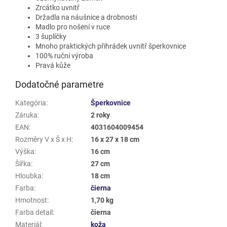
Zrcátko uvnitř
Držadla na náušnice a drobnosti
Madlo pro nošení v ruce
3 šuplíčky
Mnoho praktických přihrádek uvnitř šperkovnice
100% ruční výroba
Pravá kůže
Dodatočné parametre
Kategória
:
Šperkovnice
Záruka
:
2 roky
EAN
:
4031604009454
Rozměry V x Š x H
:
16 x 27 x 18 cm
Výška
:
16 cm
Šířka
:
27 cm
Hloubka
:
18 cm
Farba
:
čierna
Hmotnost
:
1,70 kg
Farba detail
:
čierna
Materiál
:
koža