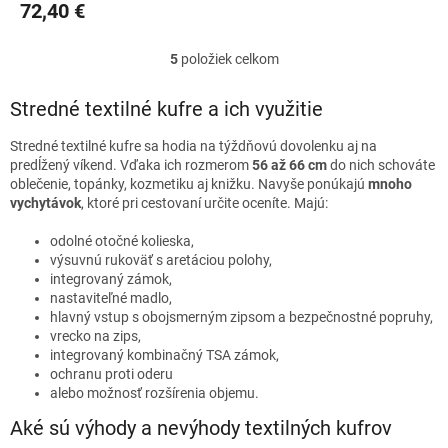
72,40 €
5
položiek celkom
O
v
l
Stredné textilné kufre a ich využitie
á
d
Stredné textilné kufre sa hodia na týždňovú dovolenku aj na
a
predĺžený víkend. Vďaka ich rozmerom
56 až 66 cm
do nich schováte
c
oblečenie, topánky, kozmetiku aj knižku. Navyše ponúkajú
mnoho
i
vychytávok
, ktoré pri cestovaní určite oceníte. Majú:
e
p
odolné otočné kolieska,
r
výsuvnú rukoväť s aretáciou polohy,
v
integrovaný zámok,
k
nastaviteľné madlo,
y
hlavný vstup s obojsmerným zipsom a bezpečnostné popruhy,
v
vrecko na zips,
ý
integrovaný kombinačný TSA zámok,
p
ochranu proti oderu
i
alebo možnosť rozšírenia objemu.
s
Aké sú výhody a nevýhody textilných kufrov
u