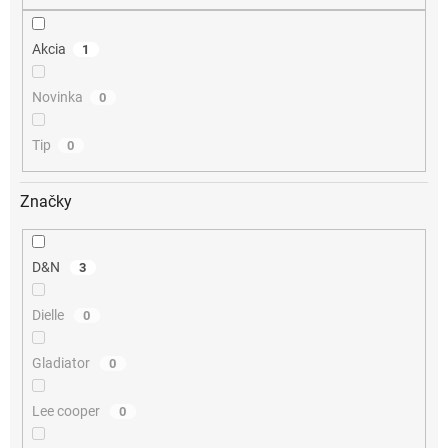
o
v
Akcia
1
Novinka
0
Tip
0
Značky
D&N
3
Dielle
0
Gladiator
0
Lee cooper
0