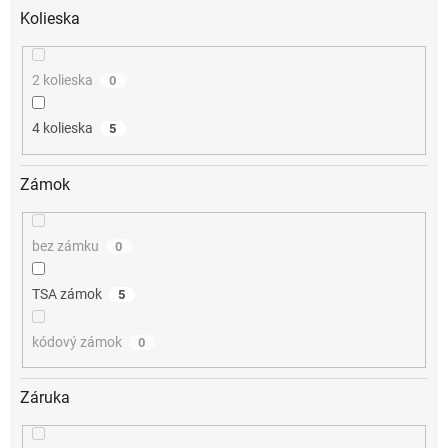
Kolieska
2 kolieska
0
4 kolieska
5
Zámok
bez zámku
0
TSA zámok
5
kódový zámok
0
Záruka