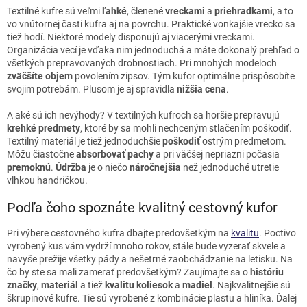
Textilné kufre sú veľmi
ľahké
, členené
vreckami
a
priehradkami
, a to
vo vnútornej časti kufra aj na povrchu. Praktické vonkajšie vrecko sa
tiež hodí. Niektoré modely disponujú aj viacerými vreckami.
Organizácia vecí je vďaka nim jednoduchá a máte dokonalý prehľad o
všetkých prepravovaných drobnostiach. Pri mnohých modeloch
zväčšíte objem
povolením zipsov. Tým kufor optimálne prispôsobíte
svojim potrebám. Plusom je aj spravidla
nižšia cena
.
A aké sú ich nevýhody? V textilných kufroch sa horšie prepravujú
krehké predmety
, ktoré by sa mohli nechceným stlačením poškodiť.
Textilný materiál je tiež jednoduchšie
poškodiť
ostrým predmetom.
Môžu čiastočne
absorbovať pachy
a pri väčšej nepriazni počasia
premoknú
.
Údržba
je o niečo
náročnejšia
než jednoduché utretie
vlhkou handričkou.
Podľa čoho spoznáte kvalitný cestovný kufor
Pri výbere cestovného kufra dbajte predovšetkým na
kvalitu
. Poctivo
vyrobený kus vám vydrží mnoho rokov, stále bude vyzerať skvele a
navyše prežije všetky pády a nešetrné zaobchádzanie na letisku. Na
čo by ste sa mali zamerať predovšetkým? Zaujímajte sa o
históriu
značky
,
materiál
a tiež
kvalitu koliesok
a
madiel
. Najkvalitnejšie sú
škrupinové kufre. Tie sú vyrobené z kombinácie plastu a hliníka. Ďalej