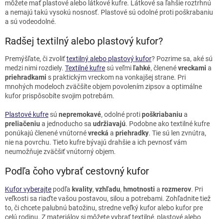
môžete mať plastové alebo látkové kufre. Látkové sa ľahšie roztrhnú
a nemajú takú vysokú nosnosť. Plastové sú odolné proti poškrabaniu
a sú vodeodolné.
Radšej textilný alebo plastový kufor?
Premýšľate, či zvoliť
textilný alebo plastový kufor
? Pozrime sa, aké sú
medzi nimi rozdiely.
Textilné kufre
sú veľmi
ľahké
, členené
vreckami
a
priehradkami
s praktickým vreckom na vonkajšej strane. Pri
mnohých modeloch zväčšíte objem povolením zipsov a optimálne
kufor prispôsobíte svojim potrebám.
Plastové kufre
sú
nepremokavé
, odolné proti
poškriabaniu
a
preliačeniu
a jednoducho sa
udržiavajú
. Podobne ako textilné kufre
ponúkajú členené vnútorné
vrecká
a
priehradky
. Tie sú len zvnútra,
nie na povrchu. Tieto kufre bývajú drahšie a ich pevnosť vám
neumožňuje zväčšiť vnútorný objem.
Podľa čoho vybrať cestovný kufor
Kufor vyberajte
podľa
kvality
,
vzhľadu
,
hmotnosti
a
rozmerov
. Pri
veľkosti sa riaďte vašou postavou, silou a potrebami. Zohľadnite tiež
to, či chcete palubnú batožinu, stredne veľký kufor alebo kufor pre
celú rodinu. Z materiálov si môžete vybrať textilné, plastové alebo