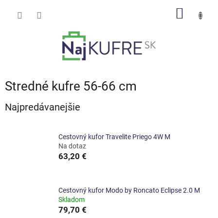
Prejsť
NÁKU
na
obsah
KOŠÍK
Stredné kufre 56-66 cm
Najpredávanejšie
Cestovný kufor Travelite Priego 4W M
Na dotaz
63,20 €
Cestovný kufor Modo by Roncato Eclipse 2.0 M
Skladom
79,70 €