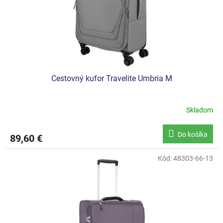
d
u
k
t
o
v
Cestovný kufor Travelite Umbria M
Skladom
Do košíka
89,60 €
Kód:
48303-66-13