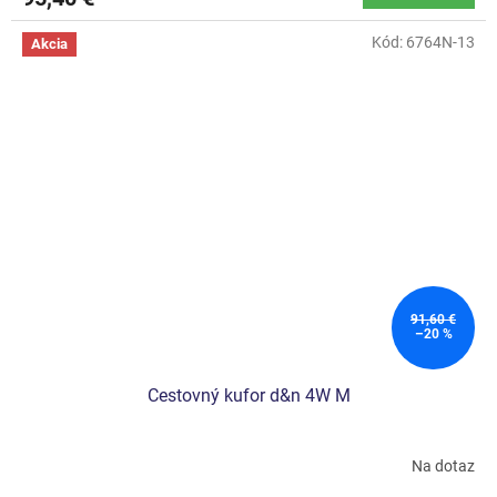
Kód:
6764N-13
Akcia
91,60 €
–20 %
Cestovný kufor d&n 4W M
Na dotaz