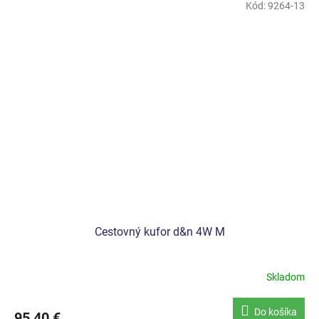
Kód:
9264-13
Cestovný kufor d&n 4W M
Skladom
Do košíka
95,40 €