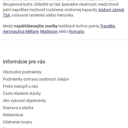
škrupinové kufre. Dôležité sú tiež špeciálne vlastnosti, medzi ktoré
patrí napríklad možnosť rozšírenia vnútornej kapacity,
kódový zámok
TSA
, vstavané ramienko alebo menovka.
Medzi
najobľúbenejšie značky
textilných kufrov patria
Travelite
,
Aeronautica Militare
,
Madisson
alebo
Roncato
.
Z
á
p
ä
Informácie pre vás
t
Obchodné podmienky
i
e
Podmienky ochrany osobných údajov
Prečo nakúpiť u nás
Často kladené otázky
Ako vykonať objednávky
Doprava a platba
Reklamácie
Ošetrenie tovaru