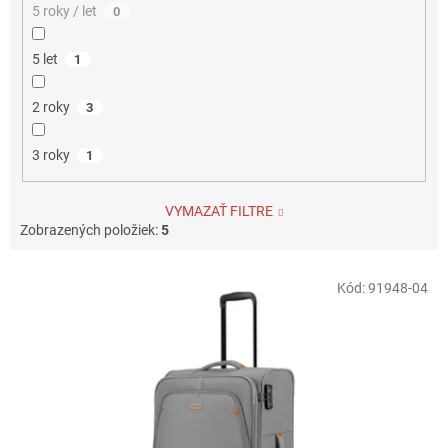
5 roky / let
0
5 let
1
2 roky
3
3 roky
1
VYMAZAŤ FILTRE
Zobrazených položiek:
5
V
Kód:
91948-04
ý
p
i
s
p
r
o