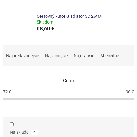
Cestovný kufor Gladiator 3D 2w M
Skladom
68,60 €
R
a
Najpredávanejšie
Najlacnejšie
Najdrahšie
Abecedne
d
e
n
Cena
i
e
72
€
96
€
p
r
o
d
u
k
Na sklade
4
t