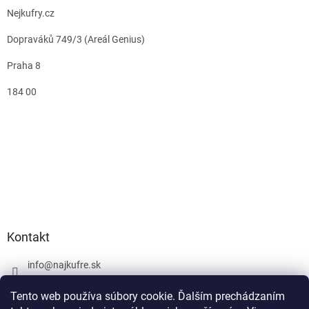
Nejkufry.cz
Dopraváků 749/3 (Areál Genius)
Praha 8
184 00
Kontakt
info
@
najkufre.sk
+420 734 212 086
Tento web používa súbory cookie. Ďalším prechádzaním
Facebook