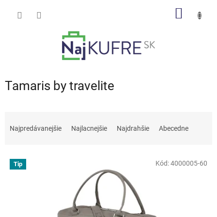
Prejsť
NÁKU
na
obsah
KOŠÍK
Tamaris by travelite
R
a
Najpredávanejšie
Najlacnejšie
Najdrahšie
Abecedne
d
e
V
n
Kód:
4000005-60
Tip
ý
i
p
e
i
p
s
r
p
o