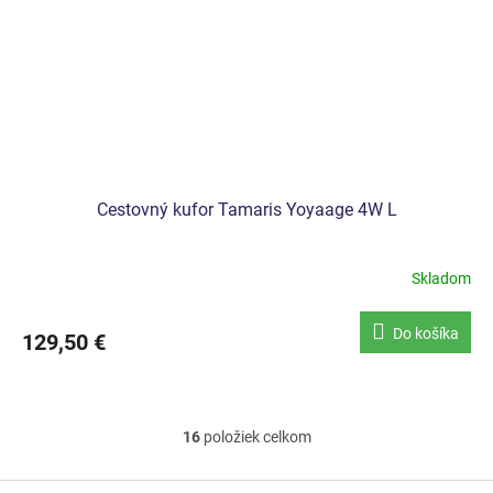
Cestovný kufor Tamaris Yoyaage 4W L
Skladom
Do košíka
129,50 €
16
položiek celkom
O
v
l
Z