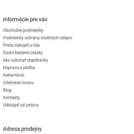
á
á
d
p
a
ä
Informácie pre vás
c
t
i
Obchodné podmienky
i
e
e
Podmienky ochrany osobných údajov
p
r
Prečo nakúpiť u nás
v
Často kladené otázky
k
Ako vykonať objednávky
y
v
Doprava a platba
ý
Reklamácie
p
Ošetrenie tovaru
i
s
Blog
u
Kontakty
Odstúpiť od zmluvy
Adresa prodejny