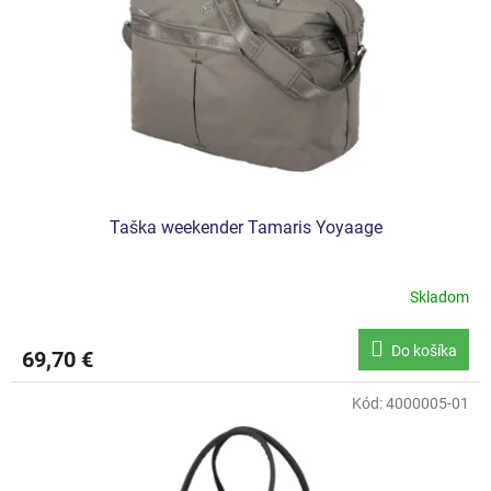
r
d
o
u
d
k
u
t
k
o
t
v
o
v
Taška weekender Tamaris Yoyaage
Skladom
Do košíka
69,70 €
Kód:
4000005-01