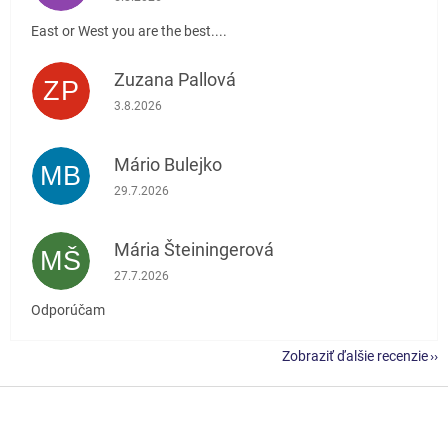
East or West you are the best....
Zuzana Pallová
ZP
Hodnotenie obchodu je 5 z 5 hviezdičiek.
3.8.2026
Mário Bulejko
MB
Hodnotenie obchodu je 5 z 5 hviezdičiek.
29.7.2026
Mária Šteiningerová
MŠ
Hodnotenie obchodu je 5 z 5 hviezdičiek.
27.7.2026
Odporúčam
Zobraziť ďalšie recenzie
Z
á
p