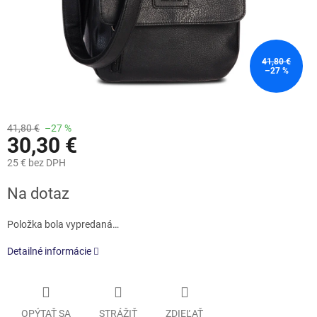
41,80 €
–27 %
41,80 €
–27 %
30,30 €
25 € bez DPH
Jednotková
Na dotaz
cena:
Položka bola vypredaná…
Detailné informácie
OPÝTAŤ SA
STRÁŽIŤ
ZDIEĽAŤ