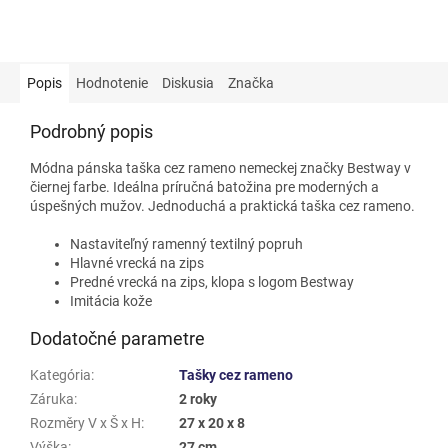
Popis
Hodnotenie
Diskusia
Značka
Podrobný popis
Módna pánska taška cez rameno nemeckej značky Bestway v
čiernej farbe. Ideálna príručná batožina pre moderných a
úspešných mužov. Jednoduchá a praktická taška cez rameno.
Nastaviteľný ramenný textilný popruh
Hlavné vrecká na zips
Predné vrecká na zips, klopa s logom Bestway
Imitácia kože
Dodatočné parametre
Kategória
:
Tašky cez rameno
Záruka
:
2 roky
Rozměry V x Š x H
:
27 x 20 x 8
Výška
:
27 cm