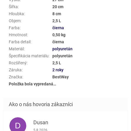
Šířka
:
20 cm
Hloubka
:
8 cm
Objem
:
2,5 L
Farba
:
čierna
Hmotnost
:
0,50 kg
Farba detail
:
čierna
Materiál
:
polyuretán
Špecifikácia materiálu
:
polyuretán
Rozšířený
:
2,5 L
Záruka
:
2 roky
Značka
:
BestWay
Položka bola vypredaná…
Dusan
D
Hodnotenie obchodu je 5 z 5 hviezdičiek.
5.8.2026