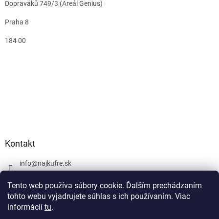
Dopraváků 749/3 (Areál Genius)
Praha 8
184 00
Kontakt
info
@
najkufre.sk
+420 734 212 086
Tento web používa súbory cookie. Ďalším prechádzaním
Facebook
tohto webu vyjadrujete súhlas s ich používaním. Viac
informácií
tu
.