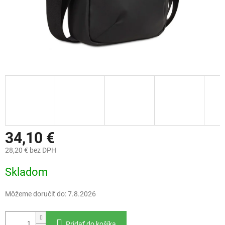
34,10 €
28,20 € bez DPH
Jednotková
Skladom
cena:
Môžeme doručiť do:
7.8.2026
Pridať do košíka