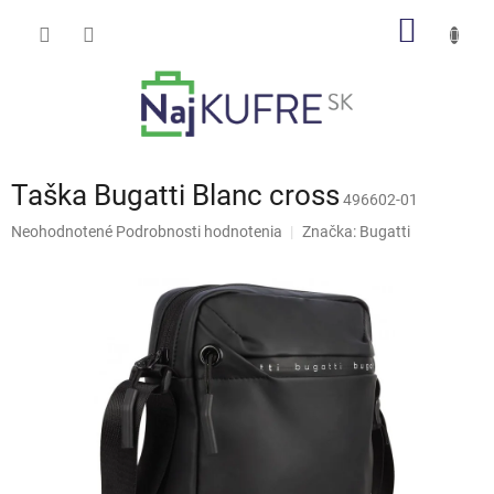
Prejsť
NÁKU
na
obsah
KOŠÍK
Taška Bugatti Blanc cross
496602-01
Priemerné
Neohodnotené
Podrobnosti hodnotenia
Značka:
Bugatti
hodnotenie
produktu
je
0,0
z
5
hviezdičiek.