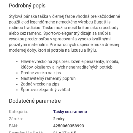
Podrobný popis
Štýlová pánska taška v čiernej farbe vhodná pre každodenné
použitie od legendárneho nemeckého výrobcu Bugatti s
rodinou tradíciou. Tašku možno nosiť krížom ako crossbody
alebo cez rameno.
Športovo-elegantný dizajn sa snúbi s
vysokou precíznosťou v spracovaní a vysoko kvalitnými
použitými materiálmi.
Pre náročných úspešné muža dnešnej
modernej doby, ktorí si potrpia na luxusu a štýlu.
Hlavné vrecko na zips pre uloženie peňaženky, mobilu,
kľúčov, okuliarov a iných nenahraditeľných potrieb
Predné vrecko na zips
Nastaviteľný ramenný popruh
Zadné vrecko na zips
Športovo elegantný vzhľad
Dodatočné parametre
Kategória
:
Tašky cez rameno
Záruka
:
2 roky
EAN
:
4250060358993
Rozměry V x Š x H
:
21 x 17 x 4,5