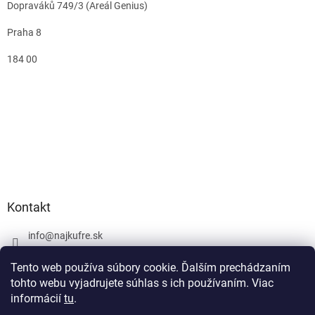
Dopraváků 749/3 (Areál Genius)
Praha 8
184 00
Kontakt
info
@
najkufre.sk
+420 734 212 086
Tento web používa súbory cookie. Ďalším prechádzaním
Facebook
tohto webu vyjadrujete súhlas s ich používaním. Viac
informácií
tu
.