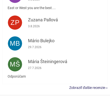
East or West you are the best....
Zuzana Pallová
ZP
Hodnotenie obchodu je 5 z 5 hviezdičiek.
3.8.2026
Mário Bulejko
MB
Hodnotenie obchodu je 5 z 5 hviezdičiek.
29.7.2026
Mária Šteiningerová
MŠ
Hodnotenie obchodu je 5 z 5 hviezdičiek.
27.7.2026
Odporúčam
Zobraziť ďalšie recenzie
Z
á
p