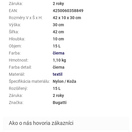
Záruka
:
2 roky
EAN
:
4250060358849
Rozměry V x Š x H
:
42 x 10 x 30 cm
Výška
:
30 cm
Šířka
:
42 cm
Hloubka
:
10 cm
Objem
:
15 L
Farba
:
čierna
Hmotnost
:
1,10 kg
Farba detail
:
čierna
Materiál
:
textil
Špecifikácia materiálu
:
Nylon / Koža
Rozšířený
:
15 L
Záruka
:
2 roky
Značka
:
Bugatti