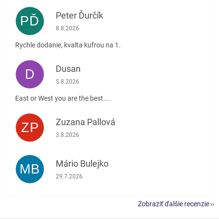
Peter Ďurčík
PĎ
Hodnotenie obchodu je 5 z 5 hviezdičiek.
8.8.2026
Rychle dodanie, kvalta kufrou na 1.
Dusan
D
Hodnotenie obchodu je 5 z 5 hviezdičiek.
5.8.2026
East or West you are the best....
Zuzana Pallová
ZP
Hodnotenie obchodu je 5 z 5 hviezdičiek.
3.8.2026
Mário Bulejko
MB
Hodnotenie obchodu je 5 z 5 hviezdičiek.
29.7.2026
Zobraziť ďalšie recenzie