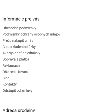
Z
á
p
ä
Informácie pre vás
t
Obchodné podmienky
i
e
Podmienky ochrany osobných údajov
Prečo nakúpiť u nás
Často kladené otázky
Ako vykonať objednávky
Doprava a platba
Reklamácie
Ošetrenie tovaru
Blog
Kontakty
Odstúpiť od zmluvy
Adresa prodejny