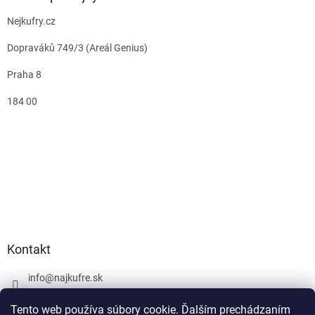
Nejkufry.cz
Dopraváků 749/3 (Areál Genius)
Praha 8
184 00
Kontakt
info
@
najkufre.sk
+420 734 212 086
Tento web používa súbory cookie. Ďalším prechádzaním