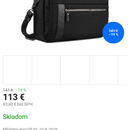
141 €
–19 %
141 €
–19 %
113 €
93,40 € bez DPH
Jednotková
Skladom
cena:
Môžeme doručiť do:
10.8.2026