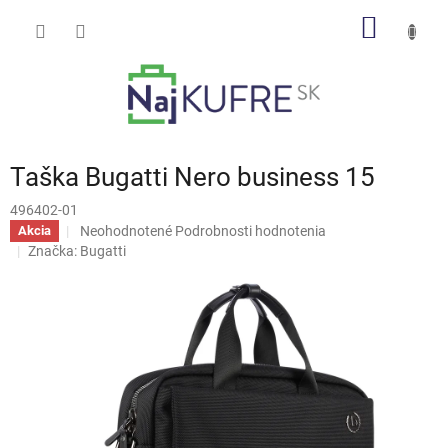
Prejsť
NÁKU
na
obsah
KOŠÍK
Taška Bugatti Nero business 15
496402-01
Priemerné
Neohodnotené
Podrobnosti hodnotenia
Akcia
hodnotenie
Značka:
Bugatti
produktu
je
0,0
z
5
hviezdičiek.