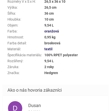
Rozměry V x Š x H
:
26,5 x 36 x 10
Výška
:
26,5 cm
Šířka
:
36 cm
Hloubka
:
10 cm
Objem
:
9,54 L
Farba
:
oranžová
Hmotnost
:
0,95 kg
Farba detail
:
broskvová
Materiál
:
textil
Špecifikácia materiálu
:
100% RPET polyester
Rozšířený
:
9,54 L
Záruka
:
2 roky
Značka
:
Hedgren
Dusan
D
Hodnotenie obchodu je 5 z 5 hviezdičiek.