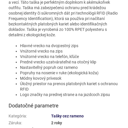
a vecí. Táto taška je perfektným doplnkom k akémukoľvek
outfitu. Taška má zabezpečenú ochranu pred krádežou
osobnej identity či súkromných dát pri technológii RFID (Radio
Frequency Identification), ktorá sa používa pri načítaní
bezkontaktných platobných kariet alebo identifikačných
dokladov. Taška je vyrobená zo 100% RPET polyesteru s
detailmi z ekologickej kože.
Hlavné vrecko na dvojcestný zips
Vnútorné vrecko na zips
Vnútorné vrecko na telefón, kľúče
Predné vrecko uzatvárateľné na otočný klip
Nastaviteľný popruh cez rameno
Popruhy na nosenie v ruke (ekologická koža)
Módny kovový prívesok
Úložný priestor na prenos platobných kariet s ochranou
RFID
Logo značky na prednej strane a na jazdcoch zipsu
Dodatočné parametre
Kategória
:
Tašky cez rameno
Záruka
:
2 roky