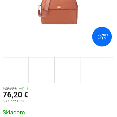
129,90 €
–41 %
129,90 €
–41 %
76,20 €
63 € bez DPH
Jednotková
Skladom
cena: