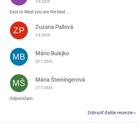
5.8.2026
East or West you are the best....
Zuzana Pallová
ZP
Hodnotenie obchodu je 5 z 5 hviezdičiek.
3.8.2026
Mário Bulejko
MB
Hodnotenie obchodu je 5 z 5 hviezdičiek.
29.7.2026
Mária Šteiningerová
MŠ
Hodnotenie obchodu je 5 z 5 hviezdičiek.
27.7.2026
Odporúčam
Zobraziť ďalšie recenzie
Z
á
p