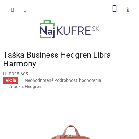
Prejsť
NÁKU
na
obsah
KOŠÍK
Taška Business Hedgren Libra
Harmony
HLBR05-605
Priemerné
Neohodnotené
Podrobnosti hodnotenia
Akcia
hodnotenie
Značka:
Hedgren
produktu
je
0,0
z
5
hviezdičiek.