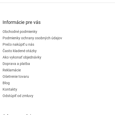
Z
á
p
ä
Informácie pre vás
t
Obchodné podmienky
i
e
Podmienky ochrany osobných údajov
Prečo nakúpiť u nás
Často kladené otázky
Ako vykonať objednávky
Doprava a platba
Reklamácie
Ošetrenie tovaru
Blog
Kontakty
Odstúpiť od zmluvy