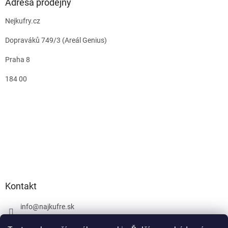
Adresa prodejny
Nejkufry.cz
Dopraváků 749/3 (Areál Genius)
Praha 8
184 00
Kontakt
info
@
najkufre.sk
+420 734 212 086