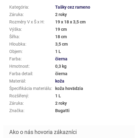
Kategória
:
Tašky cez rameno
Záruka
:
2 roky
Rozměry V x Š x H
:
19 x 18 x 3,5 cm
Výška
:
19 cm
Šířka
:
18 cm
Hloubka
:
3,5 cm
Objem
:
1 L
Farba
:
čierna
Hmotnost
:
0,3 kg
Farba detail
:
čierna
Materiál
:
koža
Špecifikácia materiálu
:
koža hovädzia
Rozšířený
:
1 L
Záruka
:
2 roky
Značka
:
Bugatti