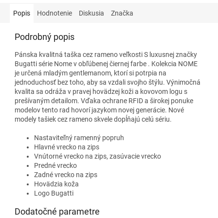
Popis
Hodnotenie
Diskusia
Značka
Podrobný popis
Pánska kvalitná taška cez rameno veľkosti S luxusnej značky
Bugatti
série Nome v obľúbenej čiernej farbe
. Kolekcia NOME
je určená mladým gentlemanom, ktorí si potrpia na
jednoduchosť bez toho, aby sa vzdali svojho štýlu. Výnimočná
kvalita sa odráža v pravej hovädzej koži a kovovom logu s
prešívaným detailom. Vďaka ochrane RFID a širokej ponuke
modelov tento rad hovorí jazykom novej generácie. Nové
modely tašiek cez rameno skvele dopĺňajú celú sériu.
Nastaviteľný ramenný popruh
Hlavné vrecko na zips
Vnútorné vrecko na zips, zasúvacie vrecko
Predné vrecko
Zadné vrecko na zips
Hovädzia koža
Logo Bugatti
Dodatočné parametre