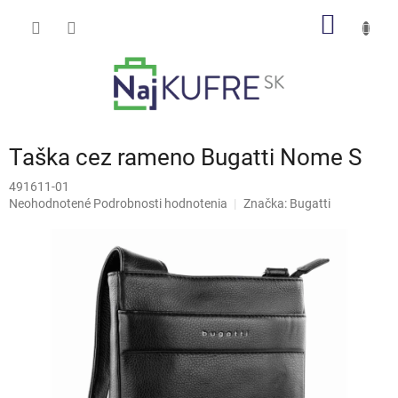
Prejsť
NÁKU
na
obsah
KOŠÍK
Taška cez rameno Bugatti Nome S
491611-01
Priemerné
Neohodnotené
Podrobnosti hodnotenia
Značka:
Bugatti
hodnotenie
produktu
je
0,0
z
5
hviezdičiek.