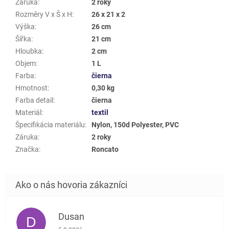
Záruka
:
2 roky
Rozměry V x Š x H
:
26 x 21 x 2
Výška
:
26 cm
Šířka
:
21 cm
Hloubka
:
2 cm
Objem
:
1 L
Farba
:
čierna
Hmotnost
:
0,30 kg
Farba detail
:
čierna
Materiál
:
textil
Špecifikácia materiálu
:
Nylon, 150d Polyester, PVC
Záruka
:
2 roky
Značka
:
Roncato
Dusan
D
Hodnotenie obchodu je 5 z 5 hviezdičiek.