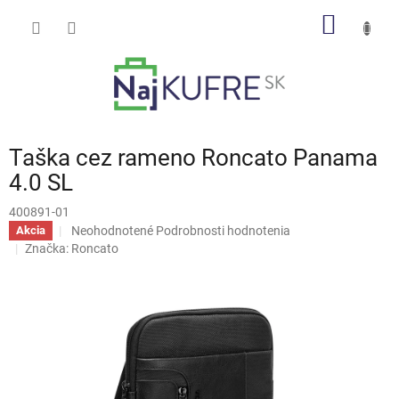
Prejsť
NÁKU
na
obsah
KOŠÍK
Taška cez rameno Roncato Panama
4.0 SL
400891-01
Priemerné
Neohodnotené
Podrobnosti hodnotenia
Akcia
hodnotenie
Značka:
Roncato
produktu
je
0,0
z
5
hviezdičiek.