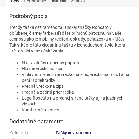
Popis
Hodnotenie
Diskusia
Značka
Podrobný popis
Trendy taška cez rameno talianskej značky Roncato v
obľúbenej čiernej farbe. Hľadáte príručnú batožinu na vaše
cennosti ako je mobilný telefón, doklady, peňaženka a kľúče?
Tak si kúpte túto elegantnú tašku v jednoduchom štýle, ktorá
určite splní vaše očakávania.
Nastaviteľný ramenný popruh
Hlavné vrecko na zips
V hlavnom vrecku je vrecko na zips, vrecko na mobil a na
perá 3 priehradky
Predné vrecko na zips
Predná a zadná priehradka
Logo Roncato na prednej strane tašky aj na jazdných
zipsoch
Komfortné rozmery
Dodatočné parametre
Kategória
:
Tašky cez rameno