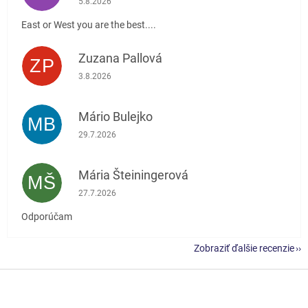
5.8.2026
East or West you are the best....
Zuzana Pallová
ZP
Hodnotenie obchodu je 5 z 5 hviezdičiek.
3.8.2026
Mário Bulejko
MB
Hodnotenie obchodu je 5 z 5 hviezdičiek.
29.7.2026
Mária Šteiningerová
MŠ
Hodnotenie obchodu je 5 z 5 hviezdičiek.
27.7.2026
Odporúčam
Zobraziť ďalšie recenzie
Z
á
p