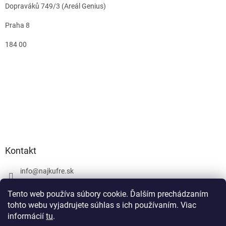
Dopraváků 749/3 (Areál Genius)
Praha 8
184 00
Kontakt
info
@
najkufre.sk
+420 734 212 086
Tento web používa súbory cookie. Ďalším prechádzaním
Facebook
tohto webu vyjadrujete súhlas s ich používaním. Viac
informácií
tu
.