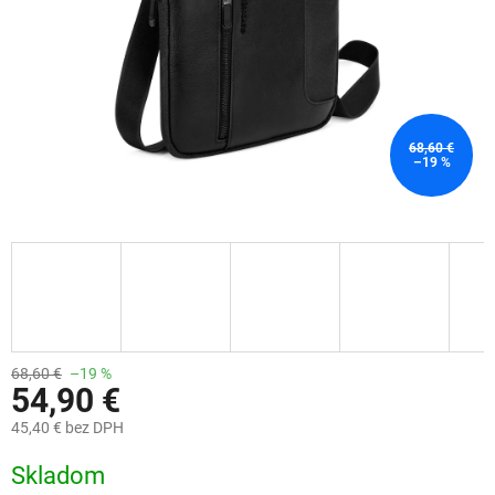
68,60 €
–19 %
68,60 €
–19 %
54,90 €
45,40 € bez DPH
Jednotková
Skladom
cena: