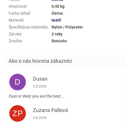
Hmotnost
:
0,40 kg
Farba detail
:
čierna
Materiál
:
textil
Špecifikácia materiálu
:
Nylon / Polyester
Záruka
:
2 roky
Značka
:
Roncato
Dusan
D
Hodnotenie obchodu je 5 z 5 hviezdičiek.
5.8.2026
East or West you are the best....
Zuzana Pallová
ZP
Hodnotenie obchodu je 5 z 5 hviezdičiek.
3.8.2026