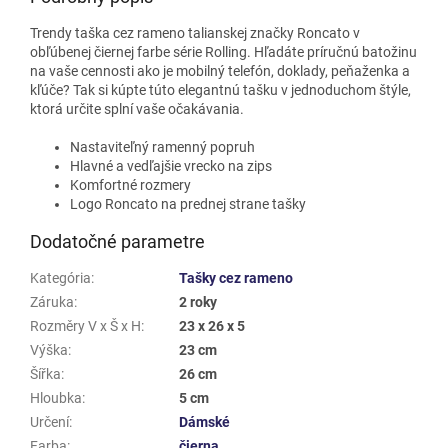
Trendy taška cez rameno talianskej značky Roncato v
obľúbenej čiernej farbe série Rolling. Hľadáte príručnú batožinu
na vaše cennosti ako je mobilný telefón, doklady, peňaženka a
kľúče? Tak si kúpte túto elegantnú tašku v jednoduchom štýle,
ktorá určite splní vaše očakávania.
Nastaviteľný ramenný popruh
Hlavné a vedľajšie vrecko na zips
Komfortné rozmery
Logo Roncato na prednej strane tašky
Dodatočné parametre
Kategória
:
Tašky cez rameno
Záruka
:
2 roky
Rozměry V x Š x H
:
23 x 26 x 5
Výška
:
23 cm
Šířka
:
26 cm
Hloubka
:
5 cm
Určení
:
Dámské
Farba
:
čierna