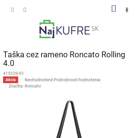
Prejsť
NÁKU
na
obsah
KOŠÍK
Taška cez rameno Roncato Rolling
4.0
415229-01
Priemerné
Neohodnotené
Podrobnosti hodnotenia
Akcia
hodnotenie
Značka:
Roncato
produktu
je
0,0
z
5
hviezdičiek.