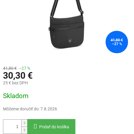
41,80 €
–27 %
41,80 €
–27 %
30,30 €
25 € bez DPH
Jednotková
Skladom
cena:
Môžeme doručiť do:
7.8.2026
Pridať do košíka