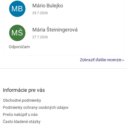
Mário Bulejko
MB
Hodnotenie obchodu je 5 z 5 hviezdičiek.
29.7.2026
Mária Šteiningerová
MŠ
Hodnotenie obchodu je 5 z 5 hviezdičiek.
27.7.2026
Odporúčam
Zobraziť ďalšie recenzie
Z
á
p
ä
Informácie pre vás
t
Obchodné podmienky
i
e
Podmienky ochrany osobných údajov
Prečo nakúpiť u nás
Často kladené otázky