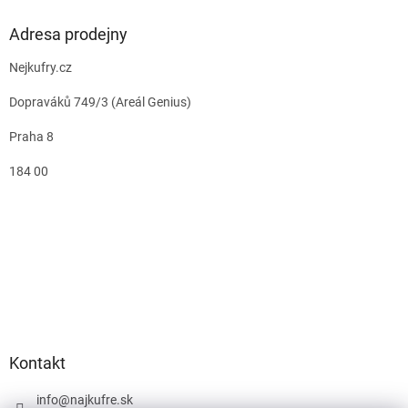
Adresa prodejny
Nejkufry.cz
Dopraváků 749/3 (Areál Genius)
Praha 8
184 00
Kontakt
info
@
najkufre.sk