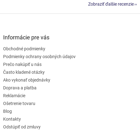
Zobraziť ďalšie recenzie
Z
á
p
ä
Informácie pre vás
t
Obchodné podmienky
i
e
Podmienky ochrany osobných údajov
Prečo nakúpiť u nás
Často kladené otázky
Ako vykonať objednávky
Doprava a platba
Reklamácie
Ošetrenie tovaru
Blog
Kontakty
Odstúpiť od zmluvy