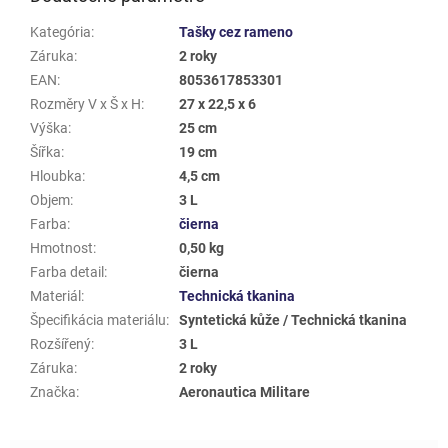
Kategória
:
Tašky cez rameno
Záruka
:
2 roky
EAN
:
8053617853301
Rozměry V x Š x H
:
27 x 22,5 x 6
Výška
:
25 cm
Šířka
:
19 cm
Hloubka
:
4,5 cm
Objem
:
3 L
Farba
:
čierna
Hmotnost
:
0,50 kg
Farba detail
:
čierna
Materiál
:
Technická tkanina
Špecifikácia materiálu
:
Syntetická kůže / Technická tkanina
Rozšířený
:
3 L
Záruka
:
2 roky
Značka
:
Aeronautica Militare