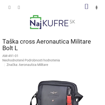
Prejsť
NÁKU
na
obsah
KOŠÍK
Taška cross Aeronautica Militare
Bolt L
AM-491-01
Priemerné
Neohodnotené
Podrobnosti hodnotenia
hodnotenie
Značka:
Aeronautica Militare
produktu
je
0,0
z
5
hviezdičiek.