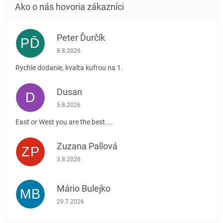
Peter Ďurčík
PĎ
Hodnotenie obchodu je 5 z 5 hviezdičiek.
8.8.2026
Rychle dodanie, kvalta kufrou na 1.
Dusan
D
Hodnotenie obchodu je 5 z 5 hviezdičiek.
5.8.2026
East or West you are the best....
Zuzana Pallová
ZP
Hodnotenie obchodu je 5 z 5 hviezdičiek.
3.8.2026
Mário Bulejko
MB
Hodnotenie obchodu je 5 z 5 hviezdičiek.
29.7.2026