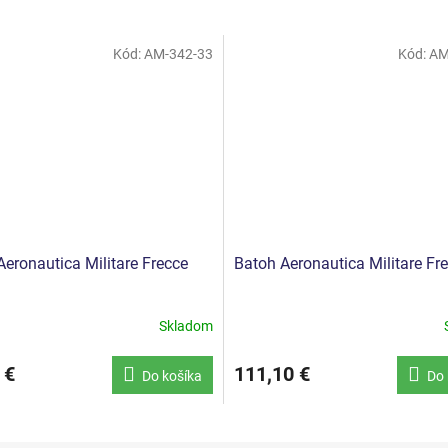
Kód:
AM-342-33
Kód:
AM
eronautica Militare Frecce
Batoh Aeronautica Militare Fr
Skladom
 €
111,10 €
Do košíka
Do 