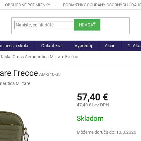
OBCHODNÉ PODMIENKY
PODMIENKY OCHRANY OSOBNÝCH ÚDAJ
HĽADAŤ
siness a škola
Galantéria
Výpredaj
Akcie
2. Ako
Taška Cross Aeronautica Militare Frecce
tare Frecce
AM-340-33
nautica Militare
57,40 €
47,40 € bez DPH
Jednotková
Skladom
cena:
Môžeme doručiť do:
10.8.2026