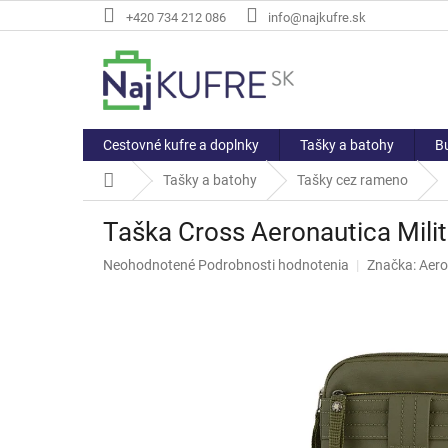
Prejsť
+420 734 212 086
info@najkufre.sk
na
obsah
Cestovné kufre a doplnky
Tašky a batohy
Bu
Domov
Tašky a batohy
Tašky cez rameno
Taška Cross Aeronautica Mili
Priemerné
Neohodnotené
Podrobnosti hodnotenia
Značka:
Aero
hodnotenie
produktu
je
0,0
z
5
hviezdičiek.