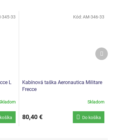
-345-33
Kód:
AM-346-33
Ďalší
produkt
ecce L
Kabínová taška Aeronautica Militare
Frecce
Skladom
Skladom
Priemerné
hodnotenie
produktu
80,40 €
košíka
Do košíka
je
5,0
z
5