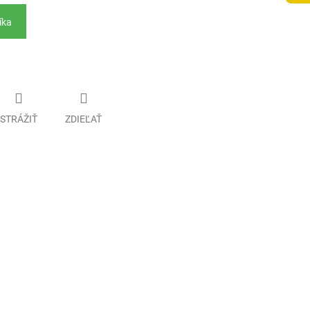
íka
STRÁŽIŤ
ZDIEĽAŤ