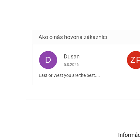
Dusan
D
Z
Hodnotenie obchodu je 5 z 5 hviezdičiek
5.8.2026
East or West you are the best....
Z
á
p
ä
t
Informác
i