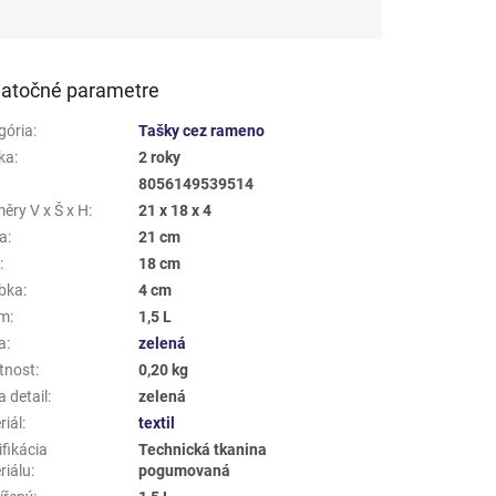
hviezdičiek.
atočné parametre
gória
:
Tašky cez rameno
ka
:
2 roky
8056149539514
ěry V x Š x H
:
21 x 18 x 4
a
:
21 cm
a
:
18 cm
bka
:
4 cm
em
:
1,5 L
a
:
zelená
tnost
:
0,20 kg
 detail
:
zelená
riál
:
textil
fikácia
Technická tkanina
riálu
:
pogumovaná