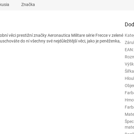
kusia
Značka
Dod
bní věci prestižní značky Aeronautica Militare série Frecce v zelené
Kate
schováte do ní všechny své nejdůležitější věci, jako je peněženka,
Záru
EAN
:
Rozm
Výšk
Šířk
Hlou
Obj
Farb
Hmo
Farba
Mate
Špeci
mate