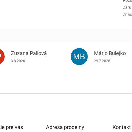
Rozš
Záru
Znač
Zuzana Pallová
Mário Bulejko
P
MB
.
Hodnotenie obchodu je 5 z 5 hviezdičiek.
Hodnotenie obchodu j
3.8.2026
29.7.2026
ie pre vás
Adresa prodejny
Kontakt