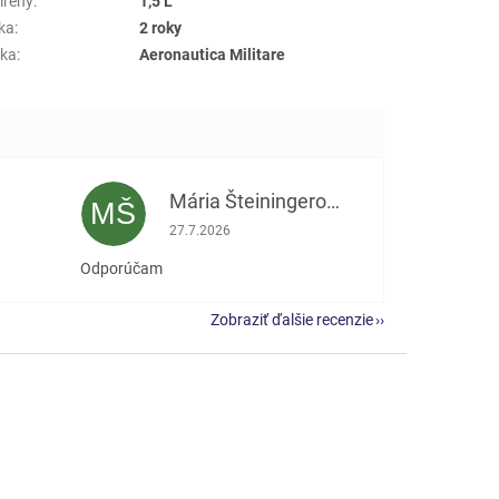
ířený
:
1,5 L
ka
:
2 roky
ka
:
Aeronautica Militare
Mária Šteiningerová
MŠ
e 5 z 5 hviezdičiek.
Hodnotenie obchodu je 5 z 5 hviezdičiek.
27.7.2026
Odporúčam
Zobraziť ďalšie recenzie