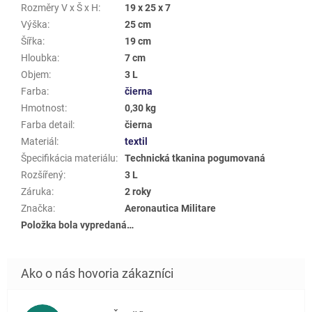
Rozměry V x Š x H
:
19 x 25 x 7
Výška
:
25 cm
Šířka
:
19 cm
Hloubka
:
7 cm
Objem
:
3 L
Farba
:
čierna
Hmotnost
:
0,30 kg
Farba detail
:
čierna
Materiál
:
textil
Špecifikácia materiálu
:
Technická tkanina pogumovaná
Rozšířený
:
3 L
Záruka
:
2 roky
Značka
:
Aeronautica Militare
Položka bola vypredaná…