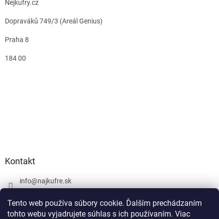
Nejkufry.cz
Dopraváků 749/3 (Areál Genius)
Praha 8
184 00
Kontakt
info
@
najkufre.sk
+420 734 212 086
Tento web používa súbory cookie. Ďalším prechádzaním
Facebook
tohto webu vyjadrujete súhlas s ich používaním. Viac