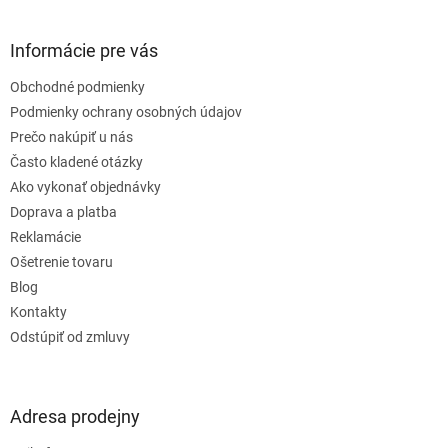
á
p
ä
Informácie pre vás
t
Obchodné podmienky
i
e
Podmienky ochrany osobných údajov
Prečo nakúpiť u nás
Často kladené otázky
Ako vykonať objednávky
Doprava a platba
Reklamácie
Ošetrenie tovaru
Blog
Kontakty
Odstúpiť od zmluvy
Adresa prodejny