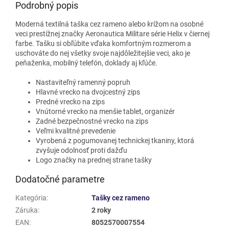
Podrobný popis
Moderná textilná taška cez rameno alebo krížom na osobné
veci prestížnej značky Aeronautica Militare série Helix v čiernej
farbe. Tašku si obľúbite vďaka komfortným rozmerom a
uschováte do nej všetky svoje najdôležitejšie veci, ako je
peňaženka, mobilný telefón, doklady aj kľúče.
Nastaviteľný ramenný popruh
Hlavné vrecko na dvojcestný zips
Predné vrecko na zips
Vnútorné vrecko na menšie tablet, organizér
Zadné bezpečnostné vrecko na zips
Veľmi kvalitné prevedenie
Vyrobená z pogumovanej technickej tkaniny, ktorá
zvyšuje odolnosť proti dažďu
Logo značky na prednej strane tašky
Dodatočné parametre
Kategória
:
Tašky cez rameno
Záruka
:
2 roky
EAN
:
8052570007554