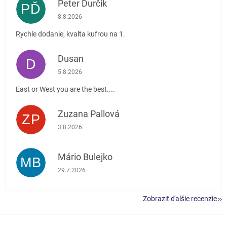
Peter Ďurčík
PĎ
Hodnotenie obchodu je 5 z 5 hviezdičiek.
8.8.2026
Rychle dodanie, kvalta kufrou na 1.
Dusan
D
Hodnotenie obchodu je 5 z 5 hviezdičiek.
5.8.2026
East or West you are the best....
Zuzana Pallová
ZP
Hodnotenie obchodu je 5 z 5 hviezdičiek.
3.8.2026
Mário Bulejko
MB
Hodnotenie obchodu je 5 z 5 hviezdičiek.
29.7.2026
Zobraziť ďalšie recenzie
Z