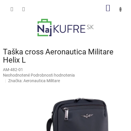
Prejsť
NÁKU
na
obsah
KOŠÍK
Taška cross Aeronautica Militare
Helix L
AM-482-01
Priemerné
Neohodnotené
Podrobnosti hodnotenia
hodnotenie
Značka:
Aeronautica Militare
produktu
je
0,0
z
5
hviezdičiek.