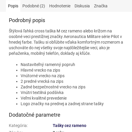
Popis
Podobné (2)
Hodnotenie
Diskusia
Značka
Podrobný popis
Štýlová ľahká cross taška M cez rameno alebo krížom na
osobné veci prestížnej značky Aeronautica Militare série Pilot v
hnedej farbe. Tašku si obľúbite vďaka komfortným rozmerom a
uschováte do nej všetky svoje najdôležitejšie veci, ako je
peňaženka, mobilný telefón, doklady aj kľúče.
Nastaviteľný ramenný popruh
Hlavné vrecko na zips
Vnútorné vrecko na zips
2 predné vrecká na zips
Zadné bezpečnostné vrecko na zips
Vnútri textilná podšívka
Veľmi kvalitné prevedenie
Logo značky na prednej a zadnej strane tašky
Dodatočné parametre
Kategória
:
Tašky cez rameno