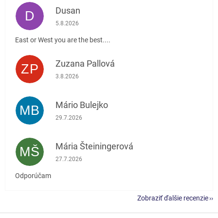
Dusan
D
Hodnotenie obchodu je 5 z 5 hviezdičiek.
5.8.2026
East or West you are the best....
Zuzana Pallová
ZP
Hodnotenie obchodu je 5 z 5 hviezdičiek.
3.8.2026
Mário Bulejko
MB
Hodnotenie obchodu je 5 z 5 hviezdičiek.
29.7.2026
Mária Šteiningerová
MŠ
Hodnotenie obchodu je 5 z 5 hviezdičiek.
27.7.2026
Odporúčam
Zobraziť ďalšie recenzie
Z