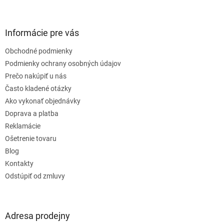
á
p
ä
Informácie pre vás
t
Obchodné podmienky
i
e
Podmienky ochrany osobných údajov
Prečo nakúpiť u nás
Často kladené otázky
Ako vykonať objednávky
Doprava a platba
Reklamácie
Ošetrenie tovaru
Blog
Kontakty
Odstúpiť od zmluvy
Adresa prodejny