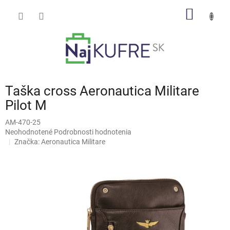
Prejsť
NÁKU
na
obsah
KOŠÍK
Taška cross Aeronautica Militare
Pilot M
AM-470-25
Priemerné
Neohodnotené
Podrobnosti hodnotenia
hodnotenie
Značka:
Aeronautica Militare
produktu
je
0,0
z
5
hviezdičiek.