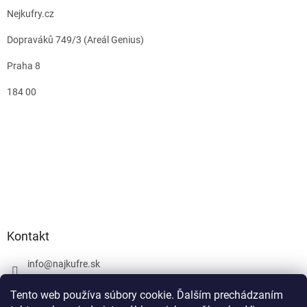
Nejkufry.cz
Dopraváků 749/3 (Areál Genius)
Praha 8
184 00
Kontakt
info
@
najkufre.sk
+420 734 212 086
Tento web používa súbory cookie. Ďalším prechádzaním
Facebook