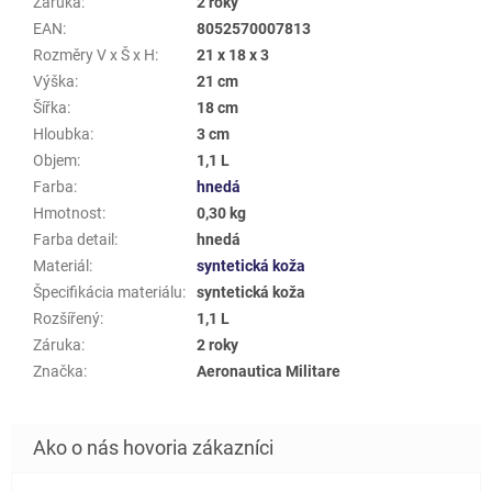
Záruka
:
2 roky
EAN
:
8052570007813
Rozměry V x Š x H
:
21 x 18 x 3
Výška
:
21 cm
Šířka
:
18 cm
Hloubka
:
3 cm
Objem
:
1,1 L
Farba
:
hnedá
Hmotnost
:
0,30 kg
Farba detail
:
hnedá
Materiál
:
syntetická koža
Špecifikácia materiálu
:
syntetická koža
Rozšířený
:
1,1 L
Záruka
:
2 roky
Značka
:
Aeronautica Militare