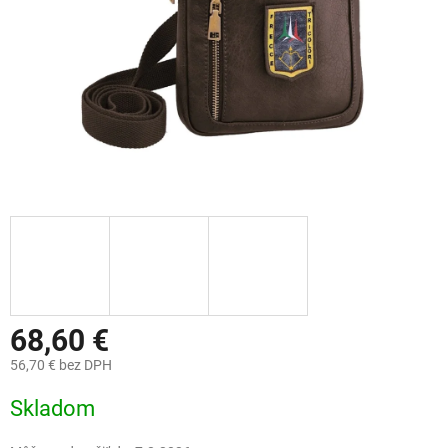
68,60 €
56,70 € bez DPH
Jednotková
Skladom
cena: