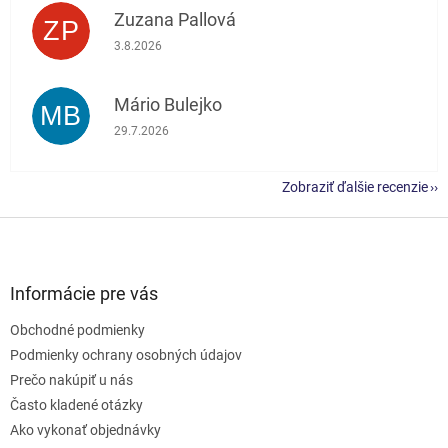
Zuzana Pallová
ZP
Hodnotenie obchodu je 5 z 5 hviezdičiek.
3.8.2026
Mário Bulejko
MB
Hodnotenie obchodu je 5 z 5 hviezdičiek.
29.7.2026
Zobraziť ďalšie recenzie
Z
á
p
ä
Informácie pre vás
t
Obchodné podmienky
i
e
Podmienky ochrany osobných údajov
Prečo nakúpiť u nás
Často kladené otázky
Ako vykonať objednávky