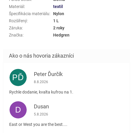
Materiál
:
textil
Špecifikácia materiálu
:
Nylon
Rozšířený
:
1 L
Záruka
:
2 roky
Značka
:
Hedgren
Peter Ďurčík
PĎ
Hodnotenie obchodu je 5 z 5 hviezdičiek.
8.8.2026
Rychle dodanie, kvalta kufrou na 1.
Dusan
D
Hodnotenie obchodu je 5 z 5 hviezdičiek.
5.8.2026
East or West you are the best....