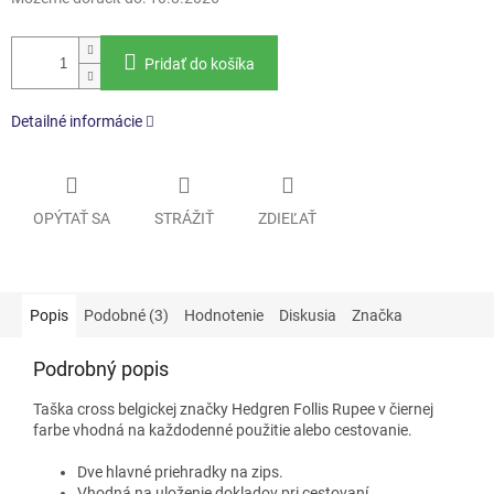
Pridať do košíka
Detailné informácie
OPÝTAŤ SA
STRÁŽIŤ
ZDIEĽAŤ
Popis
Podobné (3)
Hodnotenie
Diskusia
Značka
Podrobný popis
Taška cross belgickej značky Hedgren Follis Rupee v čiernej
farbe vhodná na každodenné použitie alebo cestovanie.
Dve hlavné priehradky na zips.
Vhodná na uloženie dokladov pri cestovaní