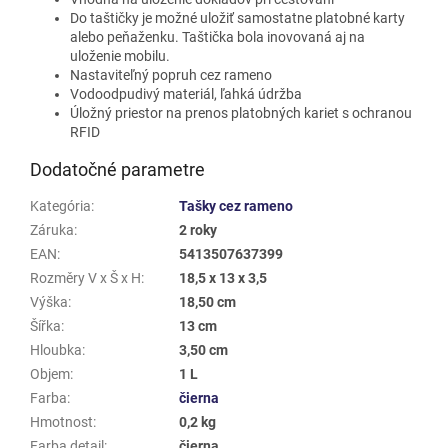
Do taštičky je možné uložiť samostatne platobné karty
alebo peňaženku. Taštička bola inovovaná aj na
uloženie mobilu.
Nastaviteľný popruh cez rameno
Vodoodpudivý materiál, ľahká údržba
Úložný priestor na prenos platobných kariet s ochranou
RFID
Dodatočné parametre
Kategória
:
Tašky cez rameno
Záruka
:
2 roky
EAN
:
5413507637399
Rozměry V x Š x H
:
18,5 x 13 x 3,5
Výška
:
18,50 cm
Šířka
:
13 cm
Hloubka
:
3,50 cm
Objem
:
1 L
Farba
:
čierna
Hmotnost
:
0,2 kg
Farba detail
:
čierna