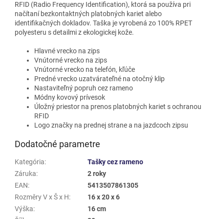
RFID (Radio Frequency Identification), ktorá sa používa pri
načítaní bezkontaktných platobných kariet alebo
identifikačných dokladov. Taška je vyrobená zo 100% RPET
polyesteru s detailmi z ekologickej kože.
Hlavné vrecko na zips
Vnútorné vrecko na zips
Vnútorné vrecko na telefón, kľúče
Predné vrecko uzatvárateľné na otočný klip
Nastaviteľný popruh cez rameno
Módny kovový prívesok
Úložný priestor na prenos platobných kariet s ochranou
RFID
Logo značky na prednej strane a na jazdcoch zipsu
Dodatočné parametre
Kategória
:
Tašky cez rameno
Záruka
:
2 roky
EAN
:
5413507861305
Rozměry V x Š x H
:
16 x 20 x 6
Výška
:
16 cm