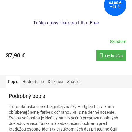
64,80 €
–41 %
Taška cross Hedgren Libra Free
Skladom
37,90 €
Do košíka
Popis
Hodnotenie
Diskusia
Značka
Podrobný popis
Taška dámska cross belgickej značky Hedgren Libra Fair v
obľúbenej čiernej farbe
s ochranou RFID na denné nosenie
.
Svojou veľkosťou je ideálny na bezpečnú prepravu osobných
dokladov a vecí. Taška má zabezpečenú ochranu pred
krádežou osobnej identity či súkromných dát pri technológii