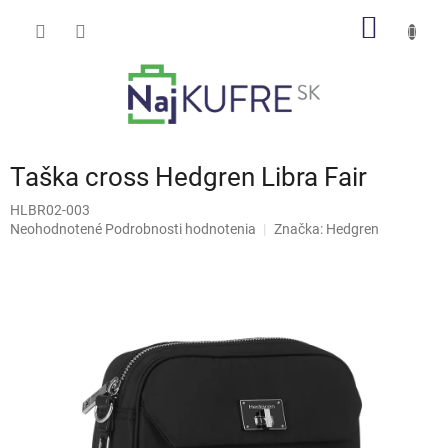
Prejsť
NÁKU
na
obsah
KOŠÍK
Taška cross Hedgren Libra Fair
HLBR02-003
Priemerné
Neohodnotené
Podrobnosti hodnotenia
Značka:
Hedgren
hodnotenie
produktu
je
0,0
z
5
hviezdičiek.