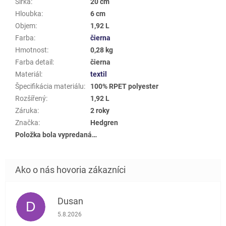
Šířka
:
20 cm
Hloubka
:
6 cm
Objem
:
1,92 L
Farba
:
čierna
Hmotnost
:
0,28 kg
Farba detail
:
čierna
Materiál
:
textil
Špecifikácia materiálu
:
100% RPET polyester
Rozšířený
:
1,92 L
Záruka
:
2 roky
Značka
:
Hedgren
Položka bola vypredaná…
Dusan
D
Hodnotenie obchodu je 5 z 5 hviezdičiek.
5.8.2026