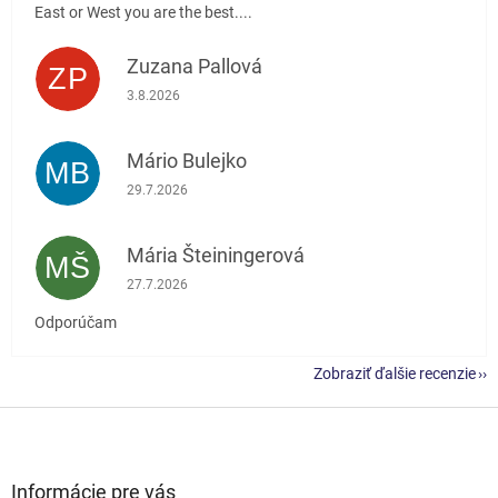
East or West you are the best....
Zuzana Pallová
ZP
Hodnotenie obchodu je 5 z 5 hviezdičiek.
3.8.2026
Mário Bulejko
MB
Hodnotenie obchodu je 5 z 5 hviezdičiek.
29.7.2026
Mária Šteiningerová
MŠ
Hodnotenie obchodu je 5 z 5 hviezdičiek.
27.7.2026
Odporúčam
Zobraziť ďalšie recenzie
Z
á
p
ä
Informácie pre vás