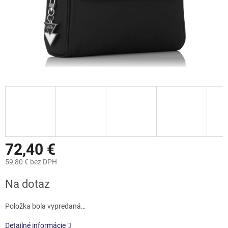
72,40 €
59,80 € bez DPH
Jednotková
Na dotaz
cena:
Položka bola vypredaná…
Detailné informácie